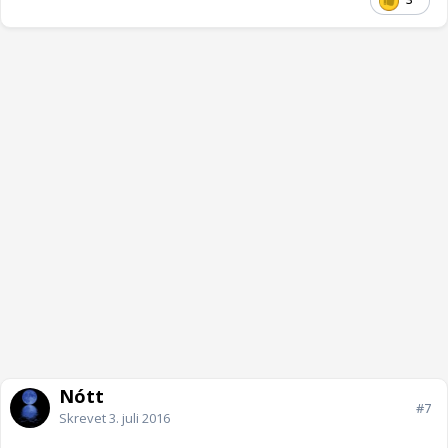
Nótt
#7
Skrevet
3. juli 2016