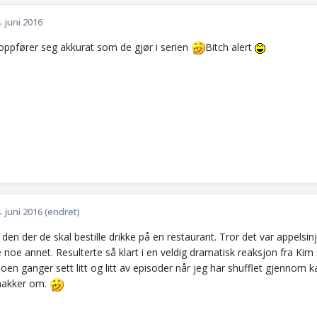
. juni 2016
oppfører seg akkurat som de gjør i serien
Bitch alert
. juni 2016
(endret)
 den der de skal bestille drikke på en restaurant. Tror det var appelsin
e noe annet. Resulterte så klart i en veldig dramatisk reaksjon fra Kim
en ganger sett litt og litt av episoder når jeg har shufflet gjennom k
nakker om.