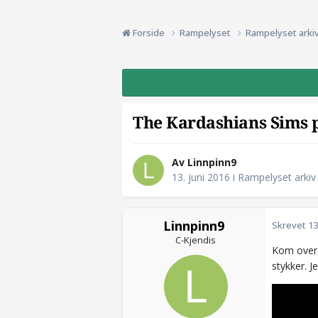
Forside
Rampelyset
Rampelyset arki
The Kardashians Sims 
Av Linnpinn9
13. juni 2016
i
Rampelyset arkiv
Linnpinn9
Skrevet
13
C-Kjendis
Kom over
stykker. J