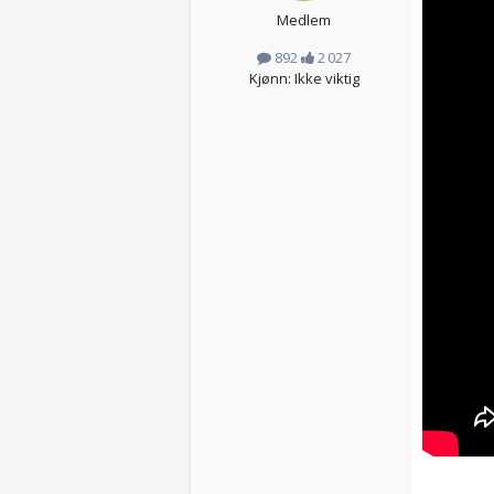
Medlem
892
2 027
Kjønn: Ikke viktig