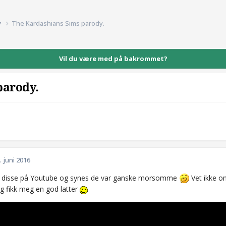
v
The Kardashians Sims parody.
Vil du være med på bakrommet?
parody.
. juni 2016
 disse på Youtube og synes de var ganske morsomme
Vet ikke om
eg fikk meg en god latter