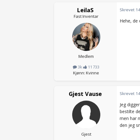
LeilaS
Skrevet
14
Fast Inventar
Hehe, de 
Medlem
3k
11 733
Kjønn: Kvinne
Gjest Vause
Skrevet
14
Jeg digger
bestilte d
men har no
den jeg s
Gjest