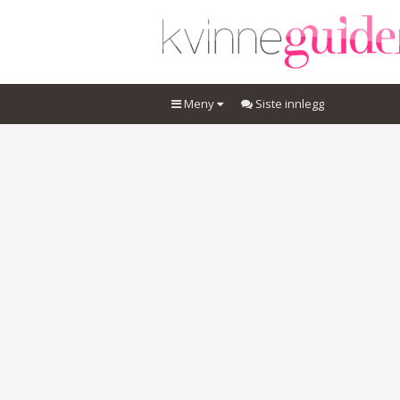
Meny
Siste innlegg