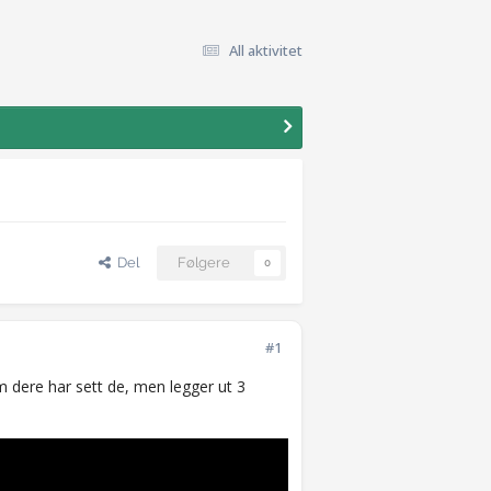
All aktivitet
Del
Følgere
0
#1
 dere har sett de, men legger ut 3