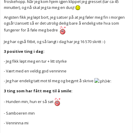
froskehopp. Når jeg kom hjem igjen klippet jeg gresset (tar ca 45
minutter), og nå skal jeg ta meg en dusj!
Angsten fikk jeg løpt bort, jeg satser på at jeg føler meg fin i morgen
også! Uansett så er det utrolig deilig bare å endelig vite hva som
fungerer for å føle meg bedre
Jeg har også fitbit, og så langt i dag har jeg 16 570 skritt :-)
3 positive ting i dag:
- Jeg fikk løpt meg en tur + litt styrke
- Vært med en veldig god venninne
- Jeg har endelig tatt mot til meg og begynt å skrive
3 ting som har fått meg til å smile:
- Hunden min, hun er så søt
- Samboeren min
- Venninna mi