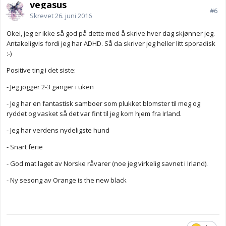
vegasus
#6
Skrevet
26. juni 2016
Okei, jeg er ikke så god på dette med å skrive hver dag skjønner jeg.
Antakeligvis fordi jeg har ADHD. Så da skriver jeg heller litt sporadisk
:-)
Positive ting i det siste:
- Jeg jogger 2-3 ganger i uken
- Jeg har en fantastisk samboer som plukket blomster til meg og
ryddet og vasket så det var fint til jeg kom hjem fra Irland.
- Jeg har verdens nydeligste hund
- Snart ferie
- God mat laget av Norske råvarer (noe jeg virkelig savnet i Irland).
- Ny sesong av Orange is the new black