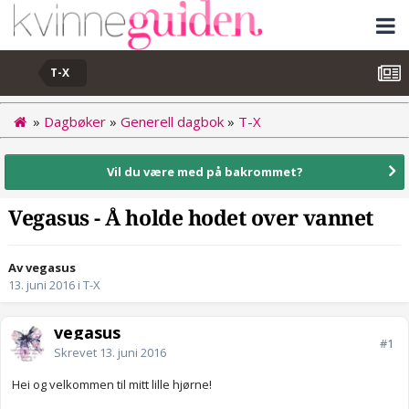
T-X
»
Dagbøker
»
Generell dagbok
»
T-X
Vil du være med på bakrommet?
Vegasus - Å holde hodet over vannet
Av vegasus
13. juni 2016
i
T-X
vegasus
#1
Skrevet
13. juni 2016
Hei og velkommen til mitt lille hjørne!