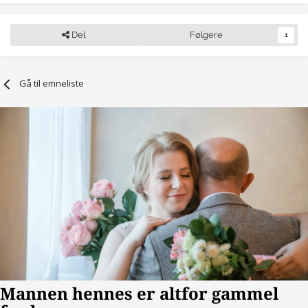
Del
Følgere
1
Gå til emneliste