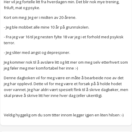
Her vil jeg fortelle litt fra hverdagen min. Det blir nok mye trening,
friluft, mat og psyke.
Kort om meg: Jeg er i midten av 20-årene.
- Jeg ble mobbet alle mine 10 år på grunnskolen.
- Fra jeg var 16 til jeg nesten fylte 18 var jeg i et forhold med psykisk
terror.
- Jeg sliter med angst og depresjoner.
Jeg kommer nok til å avsløre litt og litt mer om meg selv etterhvert som
jeg føler meg mer komfortabel her inne :-)
Denne dagboken vil for meg være en måte å bearbeide noe av det
jeg har opplevd. Dette vil for meg være et forsøk på å holde hodet
over vannet. Jeg har aldri vært spesielt flink til å skrive dagbøker, men
skal prøve å skrive litt her inne hver dag (eller ukentlig).
Veldig hyggelig om du som titter innom legger igjen en liten hilsen :-)