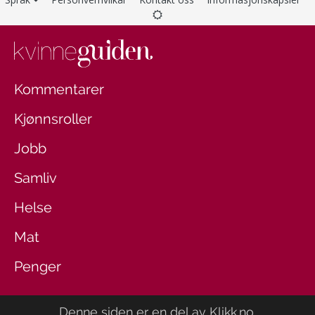
Kommentarer
Kjønnsroller
Jobb
Samliv
Helse
Mat
Penger
Denne siden er en del av
Klikk.no
.