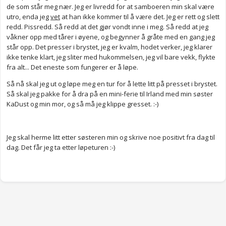
de som står meg nær. Jeg er livredd for at samboeren min skal være
utro, enda jeg
vet
at han ikke kommer til å være det. Jeg er rett og slett
redd. Pissredd. Så redd at det gjør vondt inne i meg. Så redd at jeg
våkner opp med tårer i øyene, og begynner å gråte med en gang jeg
står opp. Det presser i brystet, jeg er kvalm, hodet verker, jeg klarer
ikke tenke klart, jeg sliter med hukommelsen, jeg vil bare vekk, flykte
fra alt... Det eneste som fungerer er å løpe.
Så nå skal jeg ut og løpe meg en tur for å lette litt på presset i brystet.
Så skal jeg pakke for å dra på en mini-ferie til Irland med min søster
KaDust og min mor, og så må jeg klippe gresset. :-)
Jeg skal herme litt etter søsteren min og skrive noe positivt fra dag til
dag. Det får jeg ta etter løpeturen :-)