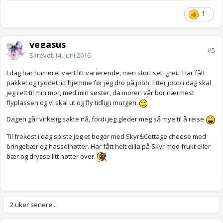
1
vegasus
#5
Skrevet
14. juni 2016
I dag har humøret vært litt varierende, men stort sett greit. Har fått
pakket og ryddet litt hjemme før jeg dro på jobb. Etter jobb i dag skal
jeg rett til min mor, med min søster, da moren vår bor nærmest
flyplassen og vi skal ut og fly tidlig i morgen.
Dagen går virkelig sakte nå, fordi jeg gleder meg så mye til å reise
Til frokost i dag spiste jeg et beger med Skyr&Cottage cheese med
bringebær og hasselnøtter. Har fått helt dilla på Skyr med frukt eller
bær og drysse litt nøtter over.
2 uker senere...