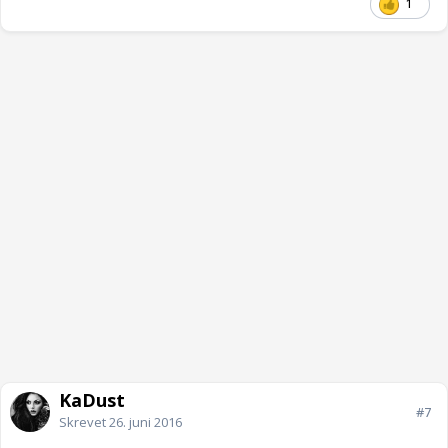
1
KaDust
#7
Skrevet
26. juni 2016