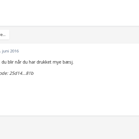
e...
. juni 2016
 du blir når du har drukket mye bæsj.
de: 25d14...81b