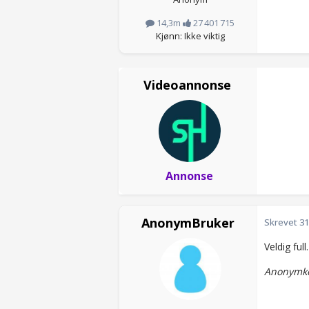
14,3m
27 401 715
Kjønn: Ikke viktig
Videoannonse
Annonse
AnonymBruker
Skrevet
31
Veldig ful
Anonymko