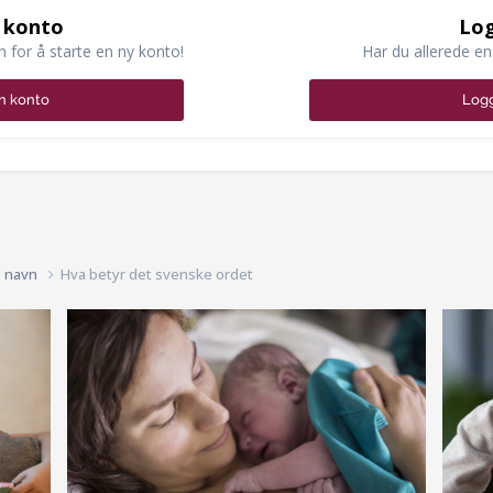
 konto
Log
n for å starte en ny konto!
Har du allerede en
n konto
Logg
g navn
Hva betyr det svenske ordet