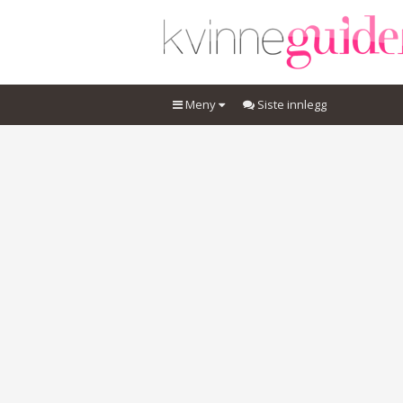
Meny
Siste innlegg