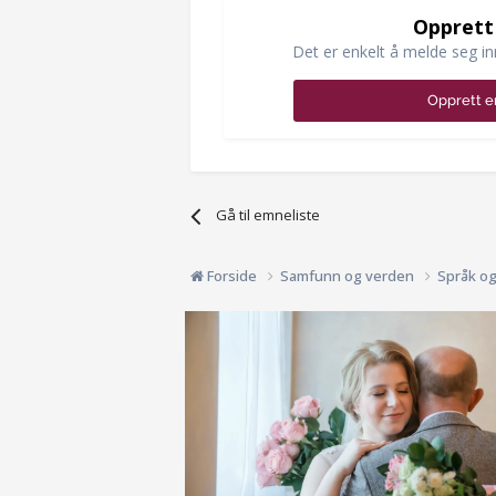
Opprett
Det er enkelt å melde seg in
Opprett e
Gå til emneliste
Forside
Samfunn og verden
Språk o