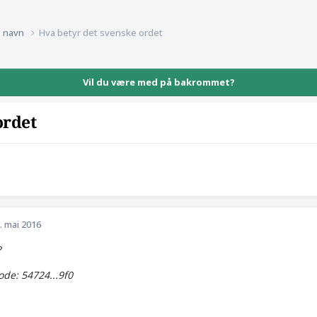
g navn
Hva betyr det svenske ordet
Vil du være med på bakrommet?
ordet
. mai 2016
?
de: 54724...9f0