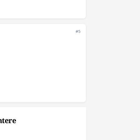
#5
ntere