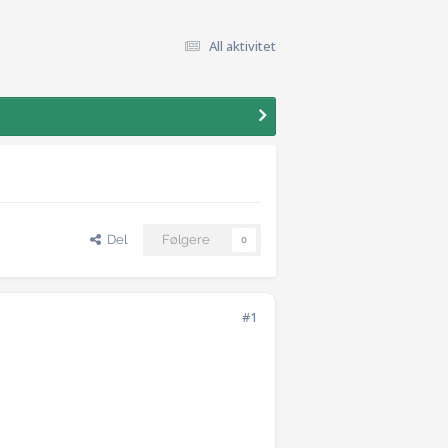
All aktivitet
Del
Følgere
0
#1