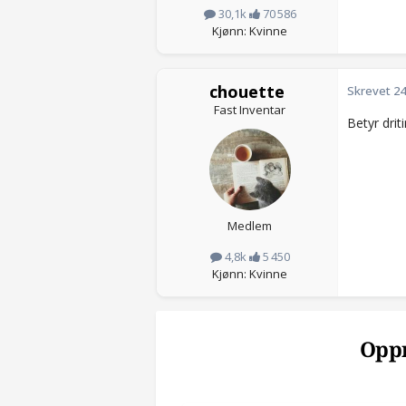
30,1k
70 586
Kjønn: Kvinne
chouette
Skrevet
24
Fast Inventar
Betyr drit
Medlem
4,8k
5 450
Kjønn: Kvinne
Oppr