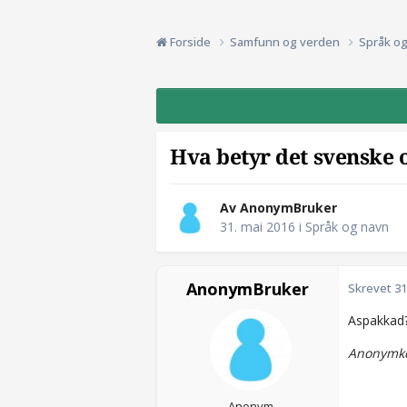
Forside
Samfunn og verden
Språk o
Hva betyr det svenske 
Av AnonymBruker
31. mai 2016
i
Språk og navn
AnonymBruker
Skrevet
31
Aspakkad
Anonymko
Anonym