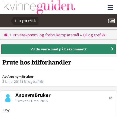
Bil og trafikk
»
Privatøkonomi og forbrukerspørsmål
»
Bil og trafikk
Vil du være med på bakrommet?
Prute hos bilforhandler
Av AnonymBruker
31. mai 2016
i
Bil og trafikk
AnonymBruker
#1
Skrevet
31. mai 2016
Hoy,