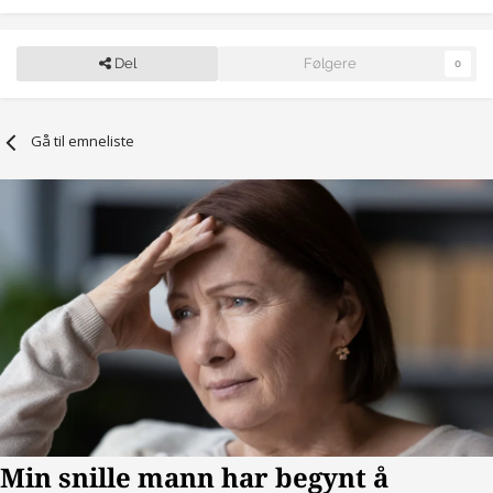
Del
Følgere
0
Gå til emneliste