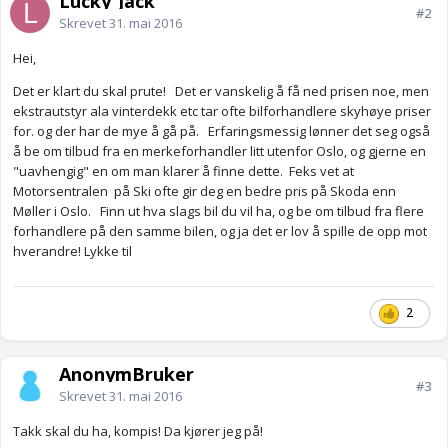
Lucky_Jack
#2
Skrevet
31. mai 2016
Hei,
Det er klart du skal prute! Det er vanskelig å få ned prisen noe, men
ekstrautstyr ala vinterdekk etc tar ofte bilforhandlere skyhøye priser
for. og der har de mye å gå på. Erfaringsmessig lønner det seg også
å be om tilbud fra en merkeforhandler litt utenfor Oslo, og gjerne en
"uavhengig" en om man klarer å finne dette. Feks vet at
Motorsentralen på Ski ofte gir deg en bedre pris på Skoda enn
Møller i Oslo. Finn ut hva slags bil du vil ha, og be om tilbud fra flere
forhandlere på den samme bilen, og ja det er lov å spille de opp mot
hverandre! Lykke til
2
AnonymBruker
#3
Skrevet
31. mai 2016
Takk skal du ha, kompis! Da kjører jeg på!