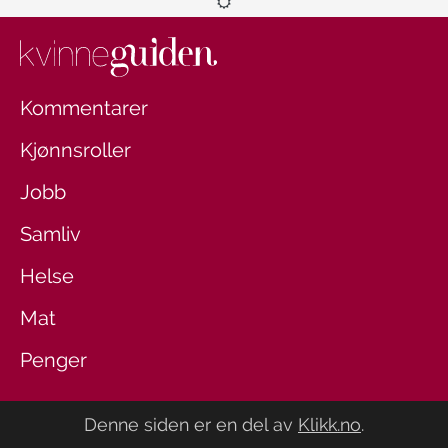
Kommentarer
Kjønnsroller
Jobb
Samliv
Helse
Mat
Penger
Denne siden er en del av
Klikk.no
.