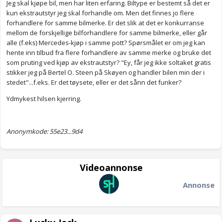
Jeg skal kjøpe bil, men har liten erfaring. Biltype er bestemt så det er
kun ekstrautstyr jeg skal forhandle om. Men det finnes jo flere
forhandlere for samme bilmerke. Er det slik at det er konkurranse
mellom de forskjellige bilforhandlere for samme bilmerke, eller går
alle (f.eks) Mercedes-kjøp i samme pott? Spørsmålet er om jeg kan
hente inn tilbud fra flere forhandlere av samme merke og bruke det
som pruting ved kjøp av ekstrautstyr? "Ey, får jeg ikke soltaket gratis
stikker jeg på Bertel O. Steen på Skøyen og handler bilen min der i
stedet"...f.eks. Er det tøysete, eller er det sånn det funker?
Ydmykest hilsen kjerring.
Anonymkode: 55e23...9d4
Videoannonse
Annonse