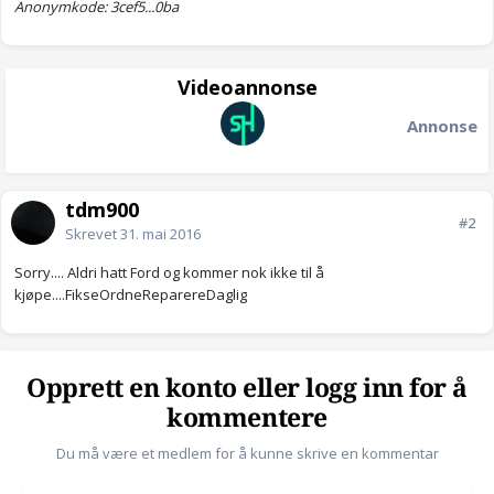
Anonymkode: 3cef5...0ba
Videoannonse
Annonse
tdm900
#2
Skrevet
31. mai 2016
Sorry.... Aldri hatt Ford og kommer nok ikke til å
kjøpe....FikseOrdneReparereDaglig
Opprett en konto eller logg inn for å
kommentere
Du må være et medlem for å kunne skrive en kommentar