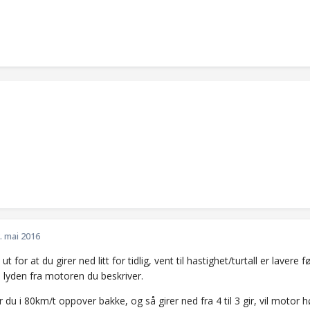
. mai 2016
t for at du girer ned litt for tidlig, vent til hastighet/turtall er lavere f
u lyden fra motoren du beskriver.
r du i 80km/t oppover bakke, og så girer ned fra 4 til 3 gir, vil motor høre