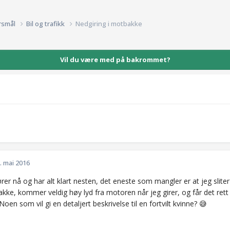
rsmål
Bil og trafikk
Nedgiring i motbakke
Vil du være med på bakrommet?
. mai 2016
rer nå og har alt klart nesten, det eneste som mangler er at jeg sliter
ke, kommer veldig høy lyd fra motoren når jeg girer, og får det rett og s
oen som vil gi en detaljert beskrivelse til en fortvilt kvinne? 😅