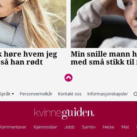
Språk
Personvernvilkår
Kontakt oss
Informasjonskapsler
Kommentarer
Kjønnsroller
Jobb
Samliv
Helse
Mat