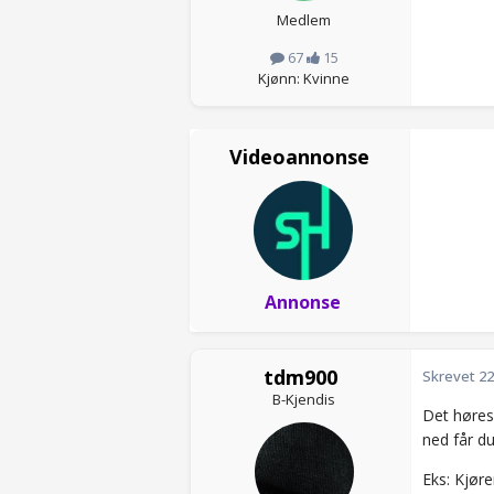
Medlem
67
15
Kjønn: Kvinne
Videoannonse
Annonse
tdm900
Skrevet
22
B-Kjendis
Det høres u
ned får d
Eks: Kjøre