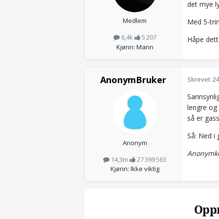
det mye 
Medlem
Med 5-trin
6,4k
5 207
Håpe dette
Kjønn: Mann
AnonymBruker
Skrevet
24
Sannsynlig
lengre og 
så er gas
Så: Ned i 
Anonym
Anonymko
14,3m
27 399 563
Kjønn: Ikke viktig
Oppr