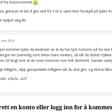
lyd fra motorrommet
ns girkasse vil det å gire ned fra 5 til 4, være liten forskjell på lyden f
 hjelper deg litt.
. mai 2016
vis kommer lyden du beskriver av at du har tynt motoren på for lavt t
lengre inn (samtidig som farten bare minker), så når du tilslutt trykker 
sen så langt inne at du ruser motoren noe helt ekstremt. Ganske van
gir tidligere, slipp gasspedalen tidligere når du skal gire, og ekstra føl
de: a3e2a...e22
ett en konto eller logg inn for å komme