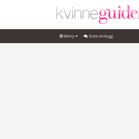
Meny
Siste innlegg