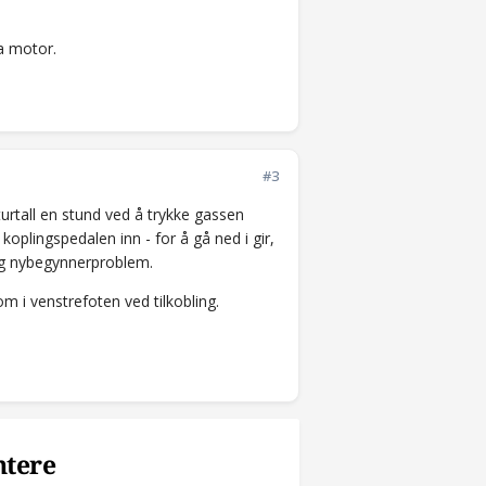
ra motor.
#3
urtall en stund ved å trykke gassen
koplingspedalen inn - for å gå ned i gir,
lig nybegynnerproblem.
som i venstrefoten ved tilkobling.
ntere