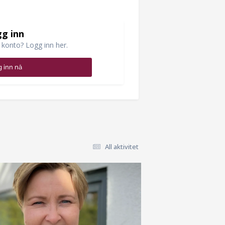
g inn
 konto? Logg inn her.
 inn nå
All aktivitet