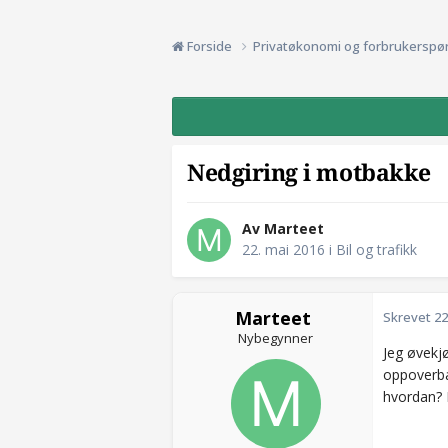
Forside
Privatøkonomi og forbrukerspø
Nedgiring i motbakke
Av Marteet
22. mai 2016
i
Bil og trafikk
Marteet
Skrevet
22
Nybegynner
Jeg øvekjø
oppoverbak
hvordan? N