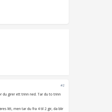
#2
ør du girer ett trinn ned. Tar du to trinn
s litt, men tar du fra 4 til 2 gir, da blir