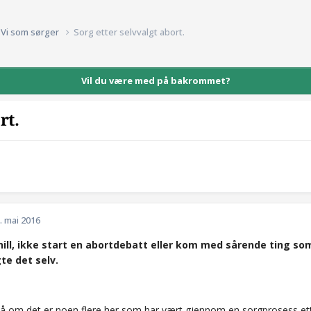
Vi som sørger
Sorg etter selvvalgt abort.
Vil du være med på bakrommet?
rt.
. mai 2016
nill, ikke start en abortdebatt eller kom med sårende ting som
te det selv.
 på om det er noen flere her som har vært gjennom en sorgprosess ette