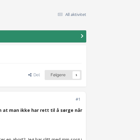
All aktivitet
Del
Følgere
1
#1
 at man ikke har rett til å sørge når
r en abort? Jeg har slitt med min sorg i