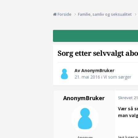
Forside
Familie, samliv og seksualitet
Sorg etter selvvalgt abo
Av AnonymBruker
21. mai 2016
i
Vi som sørger
AnonymBruker
Skrevet
21
Vær så s
man valg
Jeg lurer
Anonym