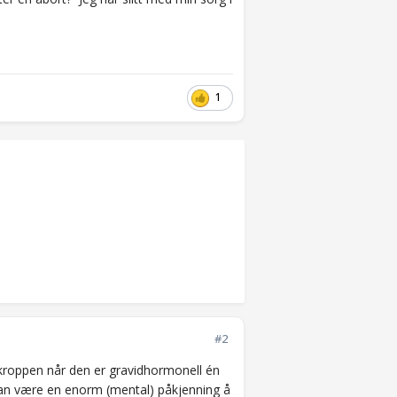
1
#2
 kroppen når den er gravidhormonell én
et kan være en enorm (mental) påkjenning å