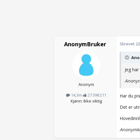
AnonymBruker
Skrevet
22
Anon
Jeg har
Anonym
Anonym
14,3m
27 398 211
Har du prø
Kjønn: Ikke viktig
Det er utr
Hovedinnl
Anonymkod