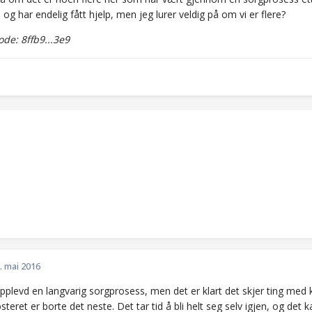
å og har endelig fått hjelp, men jeg lurer veldig på om vi er flere?
e: 8ffb9...3e9
. mai 2016
opplevd en langvarig sorgprosess, men det er klart det skjer ting med
steret er borte det neste. Det tar tid å bli helt seg selv igjen, og d