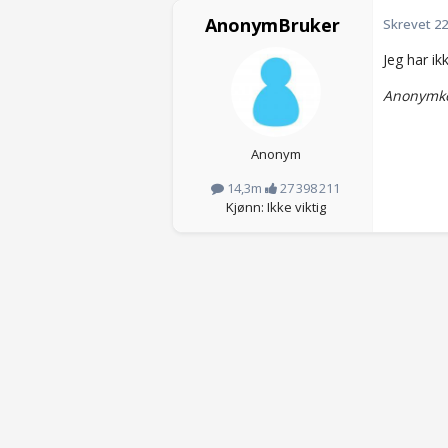
AnonymBruker
Skrevet
22
Jeg har ik
Anonymko
Anonym
14,3m
27 398 211
Kjønn: Ikke viktig