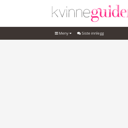
Meny
Siste innlegg