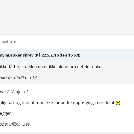
. mai 2016
ymBruker skrev (På 22.5.2016 den 16.57):
 ikke fått hjelp. Men du er ikke alene om det du tenker.
kode: b2003...c13
vd å få hjelp..?
olig rart og trist at man ikke får bedre oppfølging i etterkant
egger.
e: 8ffb9...3e9