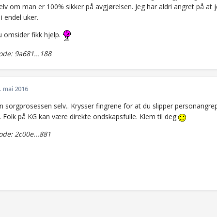
selv om man er 100% sikker på avgjørelsen. Jeg har aldri angret på at
i endel uker.
 omsider fikk hjelp.
de: 9a681...188
. mai 2016
den sorgprosessen selv.. Krysser fingrene for at du slipper personang
. Folk på KG kan være direkte ondskapsfulle. Klem til deg
de: 2c00e...881