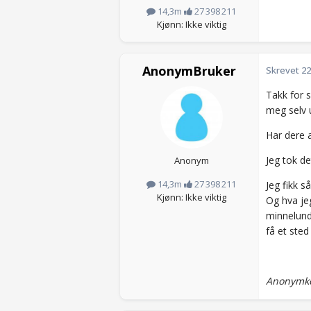
14,3m
27 398 211
Kjønn: Ikke viktig
AnonymBruker
Skrevet
22
Takk for 
meg selv 
Har dere a
Jeg tok de
Anonym
14,3m
27 398 211
Jeg fikk 
Kjønn: Ikke viktig
Og hva jeg
minnelund,
få et sted
Anonymkod