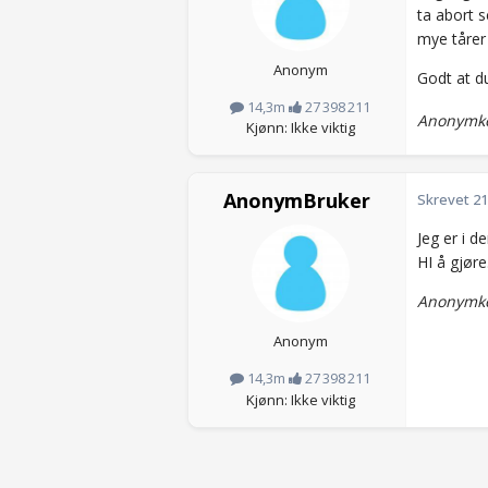
ta abort 
mye tårer 
Anonym
Godt at du
14,3m
27 398 211
Anonymko
Kjønn: Ikke viktig
AnonymBruker
Skrevet
21
Jeg er i 
HI å gjøre
Anonymko
Anonym
14,3m
27 398 211
Kjønn: Ikke viktig