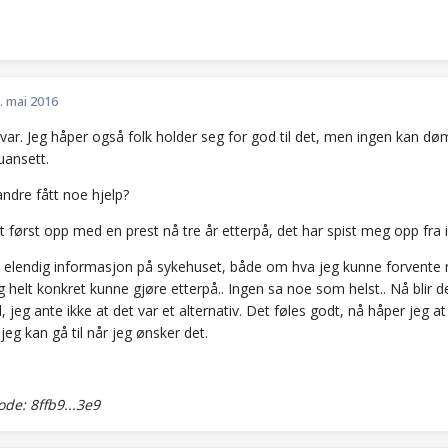
. mai 2016
svar. Jeg håper også folk holder seg for god til det, men ingen ka
uansett.
ndre fått noe hjelp?
t først opp med en prest nå tre år etterpå, det har spist meg opp fra 
så elendig informasjon på sykehuset, både om hva jeg kunne forvente m
 helt konkret kunne gjøre etterpå.. Ingen sa noe som helst.. Nå blir 
 jeg ante ikke at det var et alternativ. Det føles godt, nå håper jeg at
 jeg kan gå til når jeg ønsker det.
e: 8ffb9...3e9