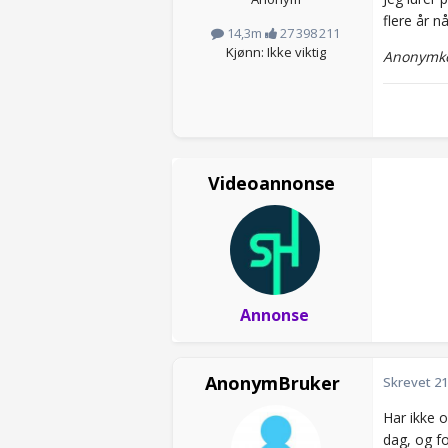
flere år n
14,3m
27 398 211
Kjønn: Ikke viktig
Anonymkod
Videoannonse
Annonse
AnonymBruker
Skrevet
21
Har ikke 
dag, og fo