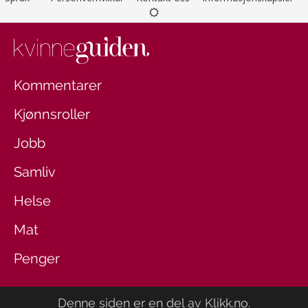
Kommentarer
Kjønnsroller
Jobb
Samliv
Helse
Mat
Penger
Denne siden er en del av
Klikk.no
.