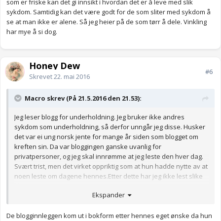
som er friske kan det gi innsikt i hvordan det er å leve med slik
sykdom. Samtidig kan det være godt for de som sliter med sykdom å
se at man ikke er alene. Så jeg heier på de som tørr å dele. Vinkling
har mye å si dog.
Honey Dew
#6
Skrevet
22. mai 2016
Macro skrev (På 21.5.2016 den 21.53):
Jeg leser blogg for underholdning. Jeg bruker ikke andres
sykdom som underholdning, så derfor unngår jeg disse. Husker
det var ei ung norsk jente for mange år siden som blogget om
kreften sin. Da var bloggingen ganske uvanlig for
privatpersoner, og jeg skal innrømme at jeg leste den hver dag.
Svært trist, men det virket oppriktig som at hun hadde nytte av at
noen leste om dagene hennes.Etter dette har jeg ikke lest slike
blogger.
Ekspander
De blogginnleggen kom ut i bokform etter hennes eget ønske da hun