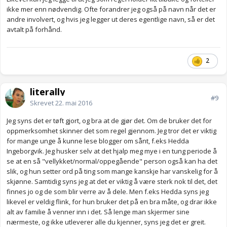
ikke mer enn nødvendig. Ofte forandrer jeg også på navn når det er
andre involvert, og hvis jeg legger ut deres egentlige navn, så er det
avtalt på forhånd.
2
literally
#9
Skrevet
22. mai 2016
Jeg syns det er tøft gjort, og bra at de gjør det. Om de bruker det for
oppmerksomhet skinner det som regel gjennom. Jeg tror det er viktig
for mange unge å kunne lese blogger om sånt, f.eks Hedda
Ingeborgvik. Jeg husker selv at det hjalp meg mye i en tung periode å
se at en så "vellykket/normal/oppegående" person også kan ha det
slik, og hun setter ord på ting som mange kanskje har vanskelig for å
skjønne. Samtidig syns jeg at det er viktig å være sterk nok til det, det
finnes jo og de som blir verre av å dele. Men f.eks Hedda syns jeg
likevel er veldig flink, for hun bruker det på en bra måte, og drar ikke
alt av familie å venner inn i det. Så lenge man skjermer sine
nærmeste, og ikke utleverer alle du kjenner, syns jeg det er greit.