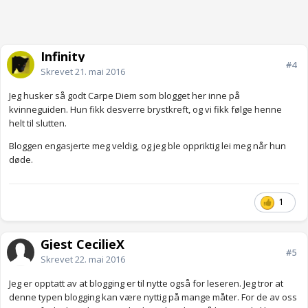
Infinity
#4
Skrevet
21. mai 2016
Jeg husker så godt Carpe Diem som blogget her inne på
kvinneguiden. Hun fikk desverre brystkreft, og vi fikk følge henne
helt til slutten.
Bloggen engasjerte meg veldig, og jeg ble oppriktig lei meg når hun
døde.
1
Gjest CecilieX
#5
Skrevet
22. mai 2016
Jeg er opptatt av at blogging er til nytte også for leseren. Jeg tror at
denne typen blogging kan være nyttig på mange måter. For de av oss