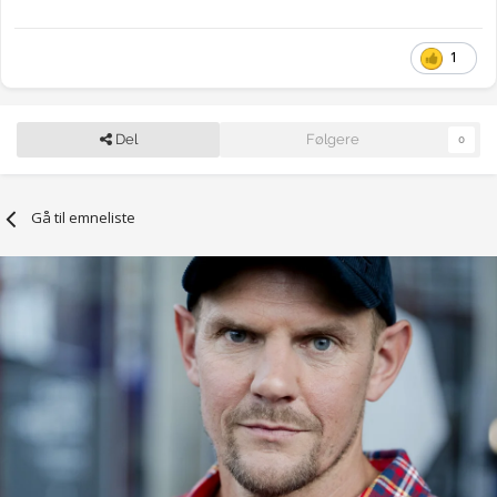
1
Del
Følgere
0
Gå til emneliste