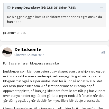
Honey Dew skrev (På 22.5.2016 den 7.56):
De blogginnleggen kom ut i bokform etter hennes eget ønske da
hun døde
Ja stemmer det.
Deltidsjente
#8
Skrevet
22. mai 2016
For å svare fra en bloggers synsvinkel.
Jeg blogger som kjent om veien ut av skapet som transkjønnet, og det
er i første rekke som egenterapi, selv om jeg blir glad når jeg ser at
bloggen min også hjelper andre. Men for å unngå at det skal bli det
der rosa glansbildet som vi så lett finner masse eksempler på
oppover topplista, så kan jeg ikke bare fortelle om når jeg har vunnet
over et nytt hinder og når det går bra. Jeg er nødt til å fortelle når det
går dårlig også, og når det blir for mye. Ellers blir det jo urealistisk.
Likevel kan jeg legge til at jeg som regel holder litt tilbake og forteller