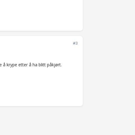
#3
 å krype etter å ha blitt påkjørt.