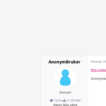
AnonymBruker
Skrevet
15
http://ww
Anonymko
Anonym
14,3m
27 399 684
Kjønn: Ikke viktig