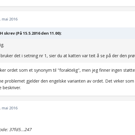
. mai 2016
aH skrev (På 15.5.2016 den 11.00):
ig.
bruker det i setning nr 1, sier du at katten var teit å se på der den prø
uker ordet som et synonym til "foraktelig", men jeg finner ingen støtt
 problemet gjelder den engelske varianten av ordet. Det virker som 
 beskriver.
. mai 2016
de: 37fd5...247