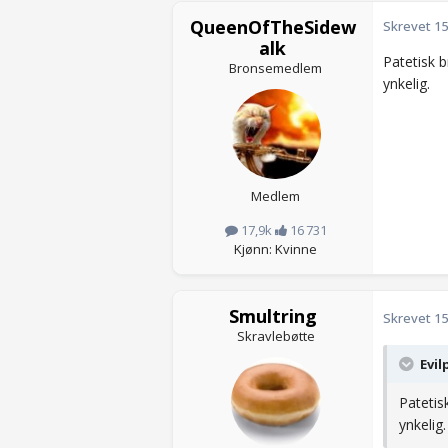
QueenOfTheSidew
Skrevet
15
alk
Patetisk 
Bronsemedlem
ynkelig.
Medlem
17,9k
16 731
Kjønn: Kvinne
Smultring
Skrevet
15
Skravlebøtte
Evil
Patetis
ynkelig