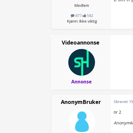
Medlem
877
582
Kjønn: Ikke viktig
Videoannonse
Annonse
AnonymBruker
Skrevet
15
nr 2
Anonymko