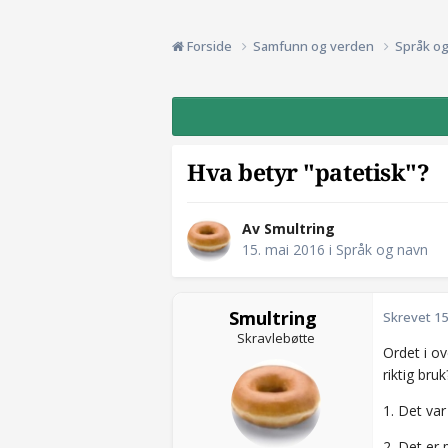
Forside
Samfunn og verden
Språk o
Hva betyr "patetisk"?
Av Smultring
15. mai 2016
i
Språk og navn
Smultring
Skrevet
15
Skravlebøtte
Ordet i ov
riktig bruk
1. Det var
2. Det er 