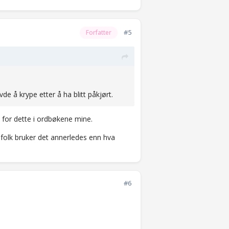
#5
Forfatter
vde å krype etter å ha blitt påkjørt.
e for dette i ordbøkene mine.
folk bruker det annerledes enn hva
#6