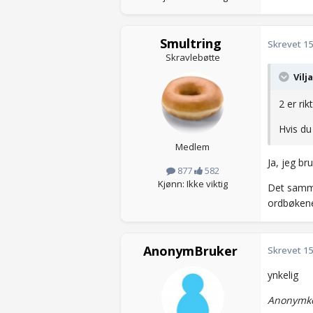
Smultring
Skrevet
15
Skravlebøtte
Vilj
2 er rikt
Hvis du 
Medlem
Ja, jeg br
877
582
Kjønn: Ikke viktig
Det samme
ordbøkene
AnonymBruker
Skrevet
15
ynkelig
Anonymko