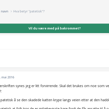
g navn
Hva betyr "patetisk"?
Vil du være med på bakrommet?
. mai 2016
erskriften synes jeg er litt forvirrende. Skal det brukes om noe som v
?:
 patetisk å se den skadede katten krype langs veien etter at den hadde
patetisk at folk tror de er miljøbevisste bare fordi de får ansatte til å s