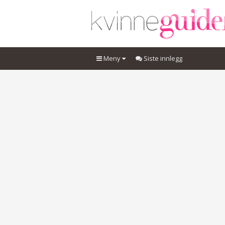
Meny
Siste innlegg