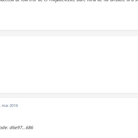
. mai 2016
de: d6e97...686