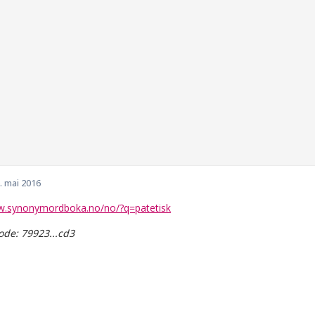
. mai 2016
w.synonymordboka.no/no/?q=patetisk
de: 79923...cd3