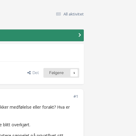
All aktivitet
Del
Følgere
1
#1
ekker medfølelse eller forakt? Hva er
 blitt overkjørt.
ortere søppelet på privatflyet sitt.