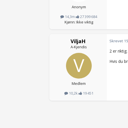
Anonym
14,3m
27 399 684
Kjønn: Ikke viktig
ViljaH
Skrevet
15
A-Kjendis
2 er riktig.
Hvis du br
Medlem
10,2k
19 451