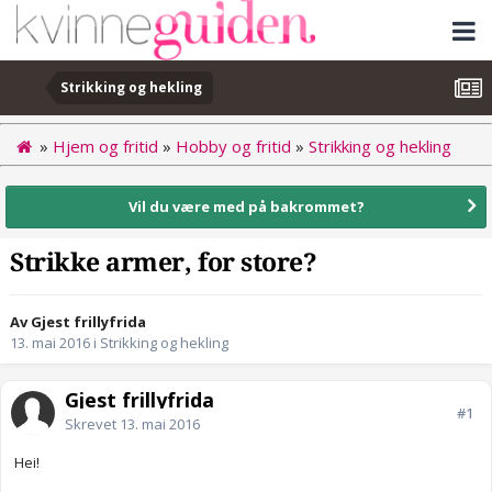
Strikking og hekling
»
Hjem og fritid
»
Hobby og fritid
»
Strikking og hekling
Vil du være med på bakrommet?
Strikke armer, for store?
Av Gjest frillyfrida
13. mai 2016
i
Strikking og hekling
Gjest frillyfrida
#1
Skrevet
13. mai 2016
Hei!