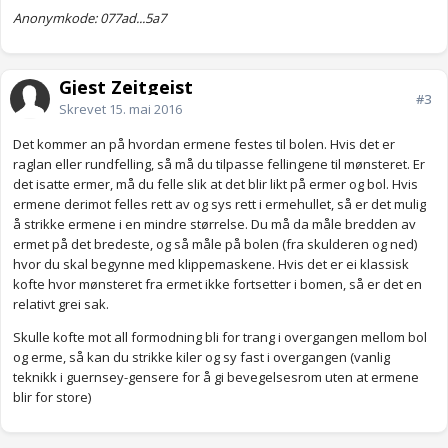
Anonymkode: 077ad...5a7
Gjest Zeitgeist
#3
Skrevet
15. mai 2016
Det kommer an på hvordan ermene festes til bolen. Hvis det er
raglan eller rundfelling, så må du tilpasse fellingene til mønsteret. Er
det isatte ermer, må du felle slik at det blir likt på ermer og bol. Hvis
ermene derimot felles rett av og sys rett i ermehullet, så er det mulig
å strikke ermene i en mindre størrelse. Du må da måle bredden av
ermet på det bredeste, og så måle på bolen (fra skulderen og ned)
hvor du skal begynne med klippemaskene. Hvis det er ei klassisk
kofte hvor mønsteret fra ermet ikke fortsetter i bomen, så er det en
relativt grei sak.
Skulle kofte mot all formodning bli for trang i overgangen mellom bol
og erme, så kan du strikke kiler og sy fast i overgangen (vanlig
teknikk i guernsey-gensere for å gi bevegelsesrom uten at ermene
blir for store)