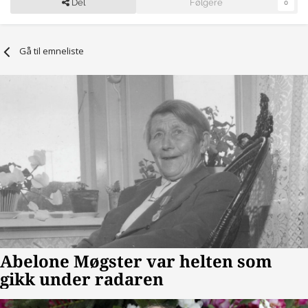
Del
Følgere
0
Gå til emneliste