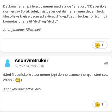
Det kommer an på hva du mener med at noe "er et ord"? Det er ikke
normert av Språkrådet, hvis det er det du mener, men det er i bruk i
filosofiske kretser, som adjektivet til "dygd", som brukes for å unngå
konnotasjonene til "dyd" og "dydig".
Anonymkode: 12fce...ee6
1
AnonymBruker
#8
Skrevet
4. mai 2016
(Med filosofiske kretser mener jeg i denne sammenhengen stort sett
ex.phil.
)
Anonymkode: 12fce...ee6
1