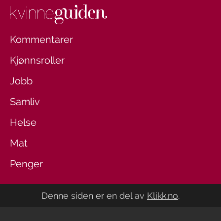
Kommentarer
Kjønnsroller
Jobb
Samliv
Helse
Mat
Penger
Denne siden er en del av
Klikk.no
.