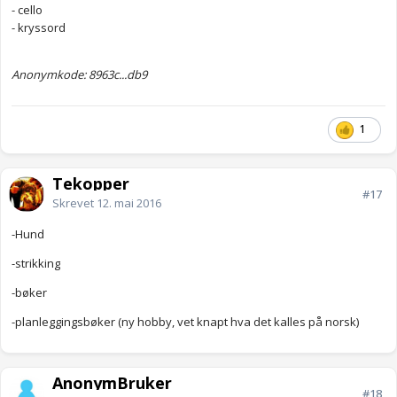
- cello
- kryssord
Anonymkode: 8963c...db9
1
Tekopper
#17
Skrevet
12. mai 2016
-Hund
-strikking
-bøker
-planleggingsbøker (ny hobby, vet knapt hva det kalles på norsk)
AnonymBruker
#18