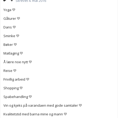
Skrevet
4. mai 2016
Yoga 💛
Gåturer 💛
Dans 💛
Sminke 💛
Bøker 💛
Matlaging 💛
Å lære noe nytt 💛
Reise 💛
Frivillig arbeid 💛
Shopping 💛
Spabehandling 💛
Vin og kjeks på varandaen med gode samtaler 💛
Kvalitetstid med barna mine og mann 💛