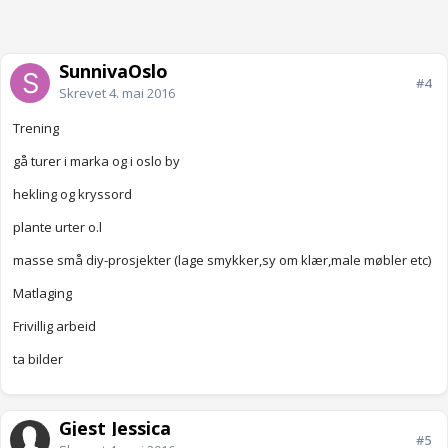
SunnivaOslo
#4
Skrevet
4. mai 2016
Trening
gå turer i marka og i oslo by
hekling og kryssord
plante urter o.l
masse små diy-prosjekter (lage smykker,sy om klær,male møbler etc)
Matlaging
Frivillig arbeid
ta bilder
Gjest Jessica
#5