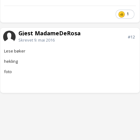
1
Gjest MadameDeRosa
#12
Skrevet
9. mai 2016
Lese bøker
hekling
foto