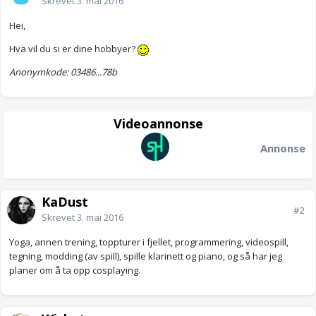
Skrevet
3. mai 2016
Hei,
Hva vil du si er dine hobbyer?
Anonymkode: 03486...78b
Videoannonse
Annonse
KaDust
#2
Skrevet
3. mai 2016
Yoga, annen trening, toppturer i fjellet, programmering, videospill,
tegning, modding (av spill), spille klarinett og piano, og så har jeg
planer om å ta opp cosplaying.