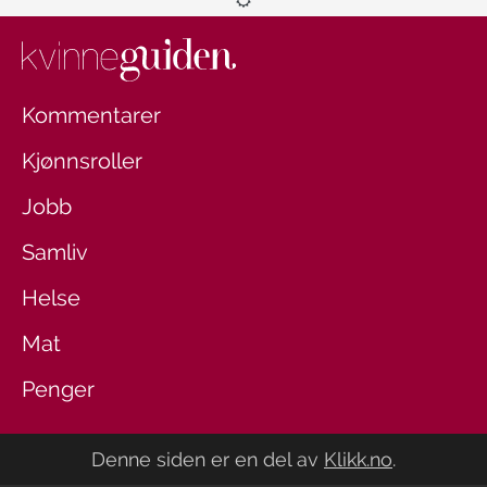
Kommentarer
Kjønnsroller
Jobb
Samliv
Helse
Mat
Penger
Denne siden er en del av
Klikk.no
.