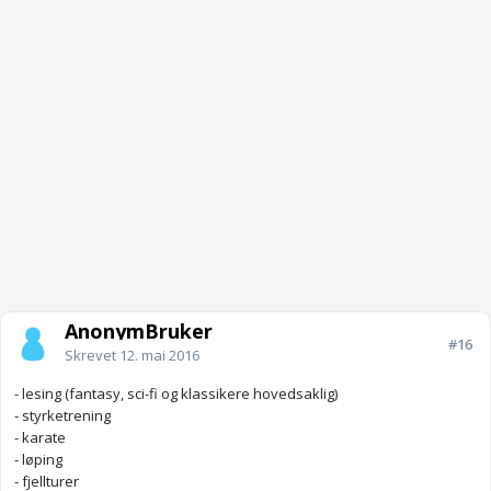
AnonymBruker
#16
Skrevet
12. mai 2016
- lesing (fantasy, sci-fi og klassikere hovedsaklig)
- styrketrening
- karate
- løping
- fjellturer