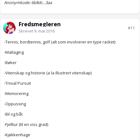
Anonymkode: 6b8dc...3aa
Fredsmegleren
#11
Skrevet
9. mai 2016
-Tennis, bordtennis, golf (alt som involverer en type racket)
-Matlaging
-Bøker
-Vitenskap og historie (a la illustrert vitenskap)
-Trivial Pursuit
-Memorering
-Oppussing
-Bil og båt
-Fjelltur (til en viss grad)
-Kjøkkenhage