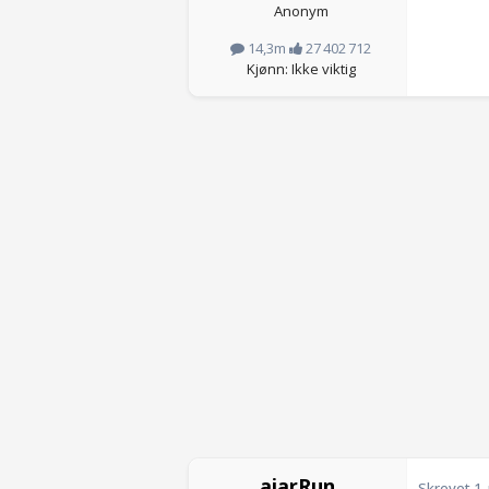
Anonym
14,3m
27 402 712
Kjønn: Ikke viktig
ajarRun
Skrevet
1.