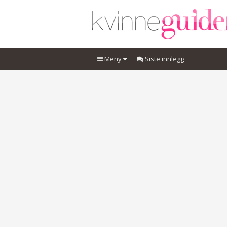
Meny
Siste innlegg