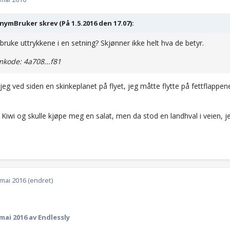
ymBruker skrev (På 1.5.2016 den 17.07):
bruke uttrykkene i en setning? Skjønner ikke helt hva de betyr.
kode: 4a708...f81
 jeg ved siden en skinkeplanet på flyet, jeg måtte flytte på fettflappen
å Kiwi og skulle kjøpe meg en salat, men da stod en landhval i veien,
 mai 2016
(endret)
 mai 2016
av Endlessly