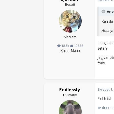
Bosatt
Anon
Kan du 
Anonym
Medlem
I dag satt
18,5k
19 586
seter?
Kjønn: Mann
Jeg var p
forbi.
Endlessly
Skrevet
1.
Husvarm
Feil tråd
Endret
1.