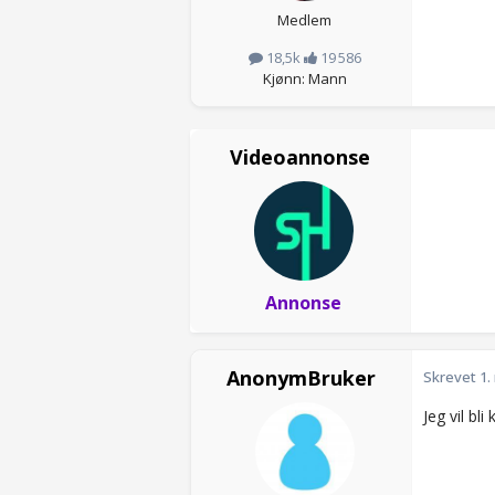
Medlem
18,5k
19 586
Kjønn: Mann
Videoannonse
Annonse
AnonymBruker
Skrevet
1.
Jeg vil bl