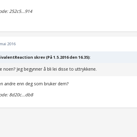
de: 252c5...914
 mai 2016
valentReaction skrev (På 1.5.2016 den 16.35):
e noen? Jeg begynner å bli lei disse to uttrykkene.
en andre enn deg som bruker dem?
de: 8d20c...db8