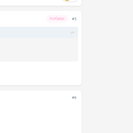
#5
Forfatter
#6