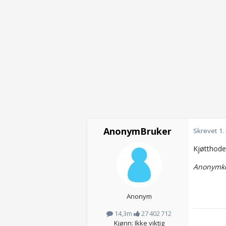
AnonymBruker
Skrevet
1.
Kjøtthode
Anonymkod
Anonym
14,3m
27 402 712
Kjønn: Ikke viktig