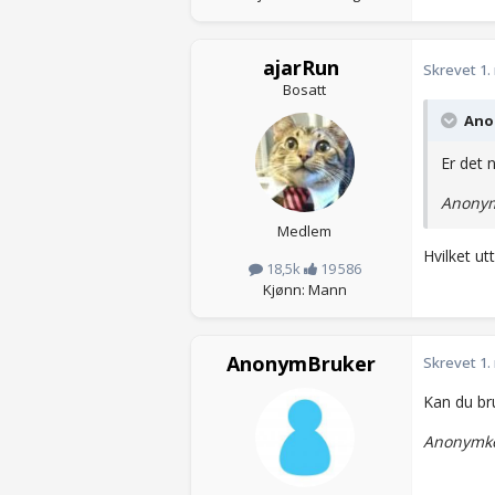
ajarRun
Skrevet
1.
Bosatt
Anon
Er det
Anonym
Medlem
Hvilket ut
18,5k
19 586
Kjønn: Mann
AnonymBruker
Skrevet
1.
Kan du bru
Anonymko