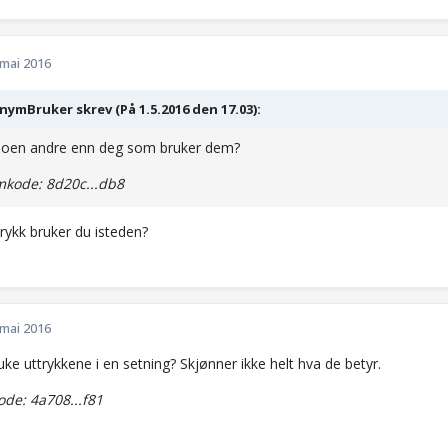
 mai 2016
ymBruker skrev (På 1.5.2016 den 17.03):
 noen andre enn deg som bruker dem?
kode: 8d20c...db8
trykk bruker du isteden?
 mai 2016
ke uttrykkene i en setning? Skjønner ikke helt hva de betyr.
de: 4a708...f81