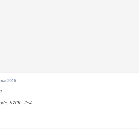
 mai 2016
?
e: b7f9f...2e4