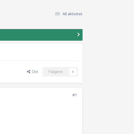
All aktivitet
Del
Følgere
0
#1