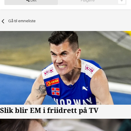
Del
Følgere
0
Gå til emneliste