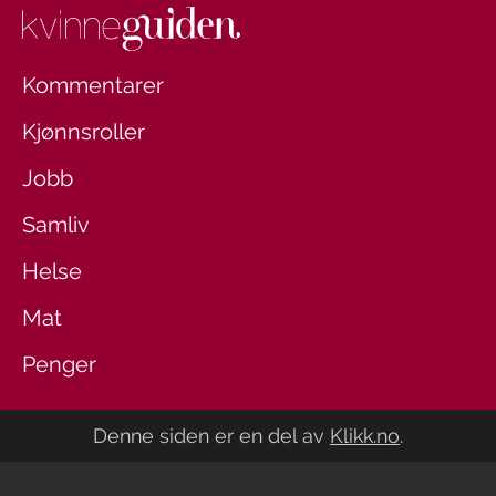
Kommentarer
Kjønnsroller
Jobb
Samliv
Helse
Mat
Penger
Denne siden er en del av
Klikk.no
.