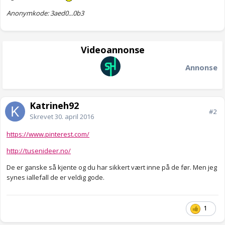
Anonymkode: 3aed0...0b3
Videoannonse
Annonse
Katrineh92
#2
Skrevet
30. april 2016
https://www.pinterest.com/
http://tusenideer.no/
De er ganske så kjente og du har sikkert vært inne på de før. Men jeg
synes iallefall de er veldig gode.
1