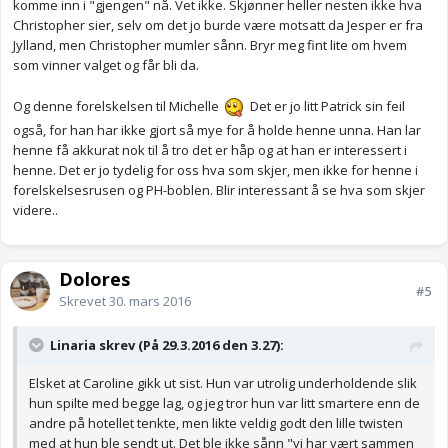
komme inn i "gjengen" nå. Vet ikke. Skjønner heller nesten ikke hva
Christopher sier, selv om det jo burde være motsatt da Jesper er fra
Jylland, men Christopher mumler sånn. Bryr meg fint lite om hvem
som vinner valget og får bli da.
Og denne forelskelsen til Michelle
Det er jo litt Patrick sin feil
også, for han har ikke gjort så mye for å holde henne unna. Han lar
henne få akkurat nok til å tro det er håp og at han er interessert i
henne. Det er jo tydelig for oss hva som skjer, men ikke for henne i
forelskelsesrusen og PH-boblen. Blir interessant å se hva som skjer
videre..
Dolores
#5
Skrevet
30. mars 2016
Linaria skrev (På 29.3.2016 den 3.27):
Elsket at Caroline gikk ut sist. Hun var utrolig underholdende slik
hun spilte med begge lag, og jeg tror hun var litt smartere enn de
andre på hotellet tenkte, men likte veldig godt den lille twisten
med at hun ble sendt ut. Det ble ikke sånn "vi har vært sammen