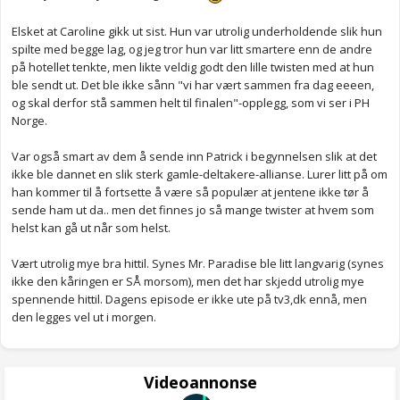
Elsket at Caroline gikk ut sist. Hun var utrolig underholdende slik hun
spilte med begge lag, og jeg tror hun var litt smartere enn de andre
på hotellet tenkte, men likte veldig godt den lille twisten med at hun
ble sendt ut. Det ble ikke sånn "vi har vært sammen fra dag eeeen,
og skal derfor stå sammen helt til finalen"-opplegg, som vi ser i PH
Norge.
Var også smart av dem å sende inn Patrick i begynnelsen slik at det
ikke ble dannet en slik sterk gamle-deltakere-allianse. Lurer litt på om
han kommer til å fortsette å være så populær at jentene ikke tør å
sende ham ut da.. men det finnes jo så mange twister at hvem som
helst kan gå ut når som helst.
Vært utrolig mye bra hittil. Synes Mr. Paradise ble litt langvarig (synes
ikke den kåringen er SÅ morsom), men det har skjedd utrolig mye
spennende hittil. Dagens episode er ikke ute på tv3,dk ennå, men
den legges vel ut i morgen.
Videoannonse