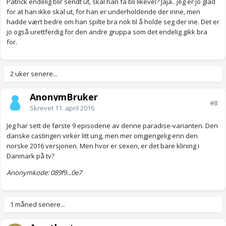
Patrick endelig blir sendt ut, skal han få bli likevel? Jaja.. jeg er jo glad
for at han ikke skal ut, for han er underholdende der inne, men
hadde vært bedre om han spilte bra nok til å holde seg der ine. Det er
jo også urettferdig for den andre gruppa som det endelig gikk bra
for.
2 uker senere...
AnonymBruker
#8
Skrevet
11. april 2016
Jeg har sett de første 9 episodene av denne paradise-varianten. Den
danske castingen virker litt ung, men mer omgjengelig enn den
norske 2016 versjonen. Men hvor er sexen, er det bare klining i
Danmark på tv?
Anonymkode: 089f9...0e7
1 måned senere...