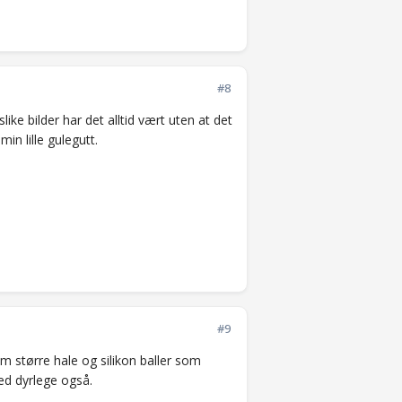
#8
like bilder har det alltid vært uten at det
in lille gulegutt.
#9
m større hale og silikon baller som
med dyrlege også.