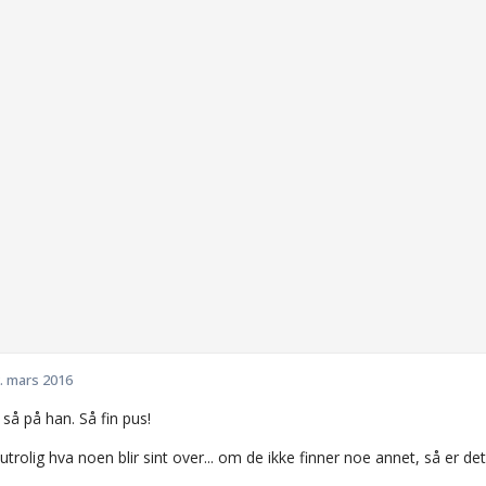
. mars 2016
 så på han. Så fin pus!
utrolig hva noen blir sint over... om de ikke finner noe annet, så er d