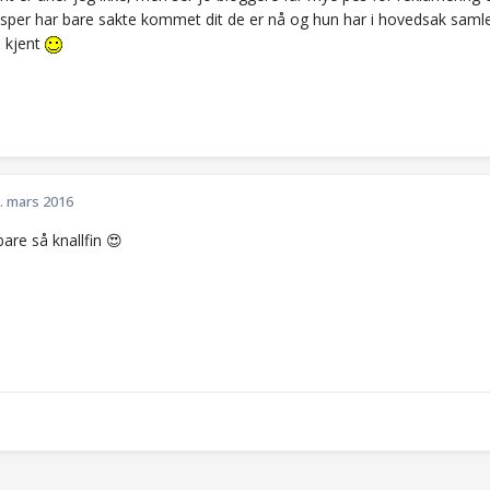
esper har bare sakte kommet dit de er nå og hun har i hovedsak samlet
å kjent
. mars 2016
bare så knallfin 😍