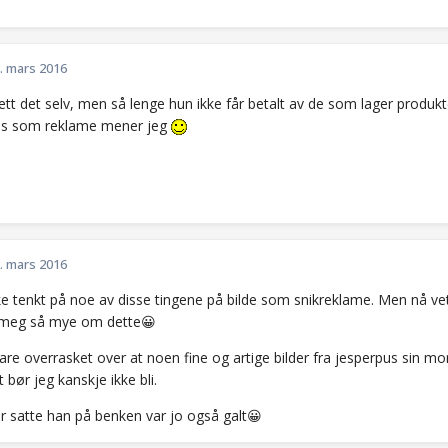
. mars 2016
ett det selv, men så lenge hun ikke får betalt av de som lager produkten
es som reklame mener jeg
. mars 2016
ke tenkt på noe av disse tingene på bilde som snikreklame. Men nå vet
 meg så mye om dette😀
re overrasket over at noen fine og artige bilder fra jesperpus sin mor
 bør jeg kanskje ikke bli.
 satte han på benken var jo også galt😀