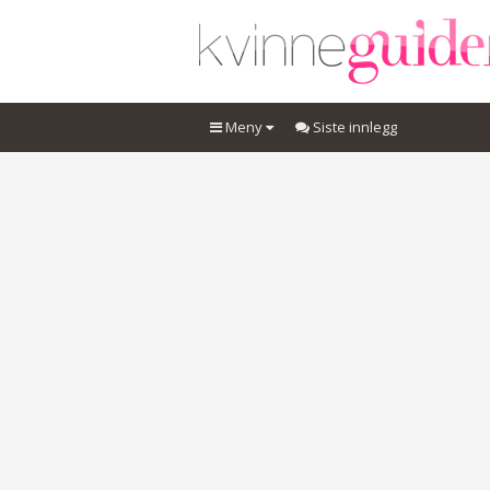
Meny
Siste innlegg