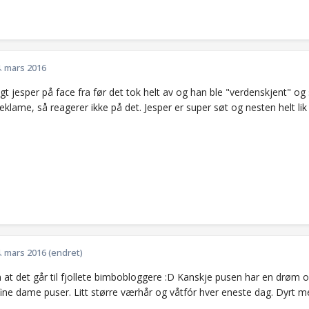
. mars 2016
lgt jesper på face fra før det tok helt av og han ble "verdenskjent" og s
eklame, så reagerer ikke på det. Jesper er super søt og nesten helt lik m
. mars 2016
(endret)
 at det går til fjollete bimbobloggere :D Kanskje pusen har en drøm o
 fine dame puser. Litt større værhår og våtfór hver eneste dag. Dyrt 