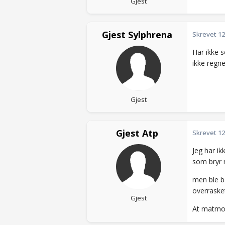
Gjest
Gjest Sylphrena
Skrevet
12
Har ikke s
ikke regn
Gjest
Gjest Atp
Skrevet
12
Jeg har ik
som bryr
men ble ba
overrasket
Gjest
At matmor