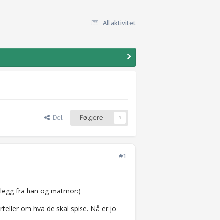
All aktivitet
Del
Følgere
1
#1
nnlegg fra han og matmor:)
teller om hva de skal spise. Nå er jo