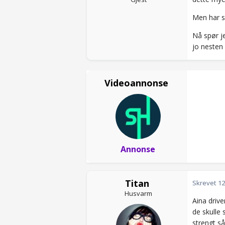
Men har s
Nå spør je
jo nesten 
Videoannonse
Annonse
Titan
Skrevet
12
Husvarm
Aina drive
de skulle
strengt så