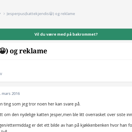
v
Jesperpus(kattekjendis😀) og reklame
Vil du være med på bakrommet?
😀) og reklame
iv
. mars 2016
n ting som jeg tror noen her kan svare på.
litt om den nydelige katten Jesper,men ble litt overrasket over siste i
en/ettermiddag er det ett bilde av han på kjøkkenbenken hvor han for
tull.