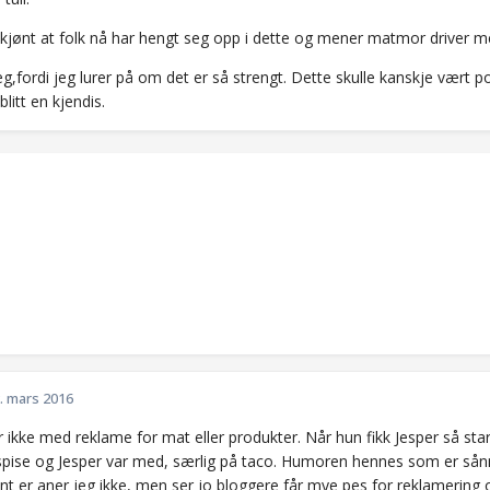
kjønt at folk nå har hengt seg opp i dette og mener matmor driver 
g,fordi jeg lurer på om det er så strengt. Dette skulle kanskje vært 
blitt en kjendis.
. mars 2016
r ikke med reklame for mat eller produkter. Når hun fikk Jesper så star
 spise og Jesper var med, særlig på taco. Humoren hennes som er sånn
nt er aner jeg ikke, men ser jo bloggere får mye pes for reklamering o