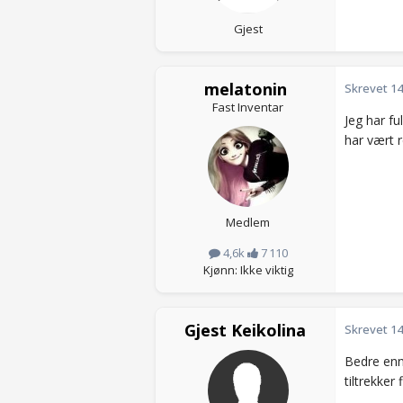
Gjest
melatonin
Skrevet
14
Fast Inventar
Jeg har fu
har vært r
Medlem
4,6k
7 110
Kjønn: Ikke viktig
Gjest Keikolina
Skrevet
14
Bedre enn
tiltrekker