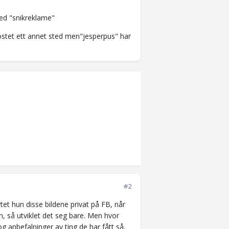
med "snikreklame"
postet ett annet sted men"jesperpus" har
#2
tet hun disse bildene privat på FB, når
, så utviklet det seg bare. Men hvor
g anbefalninger av ting de har fått så.