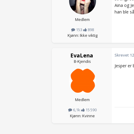
Aina og J
han ble s
Medlem
153
898
Kjønn: Ikke viktig
EvaLena
Skrevet
12
B-Kjendis
Jesper er 
Medlem
6,1k
15 590
Kjønn: Kvinne