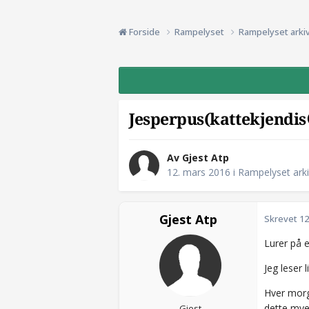
Forside
Rampelyset
Rampelyset arki
Jesperpus(kattekjendis
Av Gjest Atp
12. mars 2016
i
Rampelyset ark
Gjest Atp
Skrevet
12
Lurer på e
Jeg leser 
Hver morg
dette mye 
Gjest