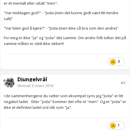
er et mentalt eller uttalt "men":
"Var middagen god?" - "Joda (men det kunne godt vært litt mindre
salt)"
"Var bilen god å kjøre?" - "Joda (men ikke så bra som den andre)"
For meg er ikke "ja" og "joda" det samme. Om andre folk tolker det på
samme måten er slett ikke sikkert!
3
Djungelvrål
#3
Skrevet
3. mars 2016
I de sammenhengene du setter som eksempel syns jeg "Joda" er litt
negativt ladet. Etter "joda" kommer det ofte et "men" Og et "joda" er
ikke et definitivt ladet ord slik som "ja".
1