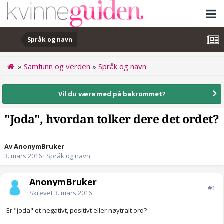
Språk og navn
»
Samfunn og verden
»
Språk og navn
Vil du være med på bakrommet?
"Joda", hvordan tolker dere det ordet?
Av AnonymBruker
3. mars 2016
i
Språk og navn
AnonymBruker
#1
Skrevet
3. mars 2016
Er "joda" et negativt, positivt eller nøytralt ord?