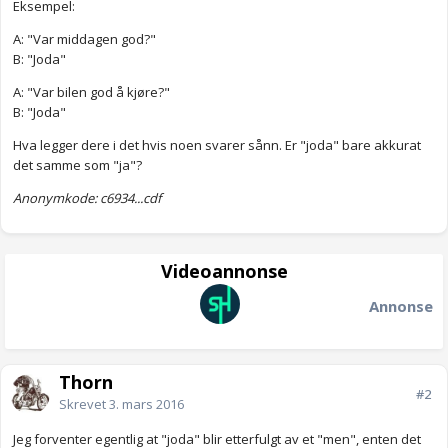
Eksempel:
A: "Var middagen god?"
B: "Joda"
A: "Var bilen god å kjøre?"
B: "Joda"
Hva legger dere i det hvis noen svarer sånn. Er "joda" bare akkurat
det samme som "ja"?
Anonymkode: c6934...cdf
Videoannonse
Annonse
Thorn
#2
Skrevet
3. mars 2016
Jeg forventer egentlig at "joda" blir etterfulgt av et "men", enten det