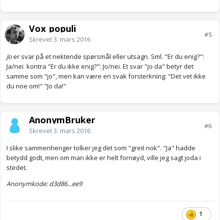
Vox_populi
#5
Skrevet
3. mars 2016
Jo
er svar på et nektende spørsmål eller utsagn. Sml. "Er du enig?":
Ja/nei kontra "Er du ikke enig?": Jo/nei. Et svar "jo da" betyr det
samme som "jo", men kan være en svak forsterkning: "Det vet ikke
du noe om!" "Jo da!"
AnonymBruker
#6
Skrevet
3. mars 2016
I slike sammenhenger tolker jeg det som "greit nok". "Ja" hadde
betydd godt, men om man ikke er helt fornøyd, ville jeg sagt joda i
stedet.
Anonymkode: d3d86...ee9
1