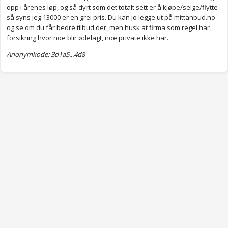
opp i årenes løp, og så dyrt som det totalt sett er å kjøpe/selge/flytte
så syns jeg 13000 er en grei pris. Du kan jo legge ut på mittanbud.no
og se om du får bedre tilbud der, men husk at firma som regel har
forsikring hvor noe blir ødelagt, noe private ikke har.
Anonymkode: 3d1a5...4d8