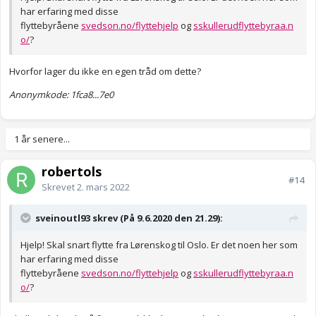
har erfaring med disse
flyttebyråene
svedson.no/flyttehjelp
og
sskullerudflyttebyraa.n
o/
?
Hvorfor lager du ikke en egen tråd om dette?
Anonymkode: 1fca8...7e0
1 år senere...
robertols
#14
Skrevet
2. mars 2022
sveinoutl93 skrev (På 9.6.2020 den 21.29):
Hjelp! Skal snart flytte fra Lørenskog til Oslo. Er det noen her som
har erfaring med disse
flyttebyråene
svedson.no/flyttehjelp
og
sskullerudflyttebyraa.n
o/
?