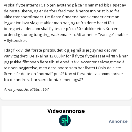
Vi skal flytte internt i Oslo (en avstand på ca 10 min med bil) i løpet av
de neste ukene, og er derfor i ferd med å hente inn pristilbud fra
ulike transportfirmaer. De fleste firmaene har skjemaer der man
legger inn hva slags møbler man har, og ut fra dette har vi fått
beregnet at det som skal flyttes er på ca 30 kubikkmeter. Kun en
ordentlig stor og tung ting, vaskemaskin. Alt annet er "vanlige" møbler
+ flytteesker.
I dag fikk vi det første pristibudet, og jeg må si jeg synes det var
vanvittig dyrt!! De skal ha 13.000 kr for å flytte flyttelasset vårt!! Nå har
jeg jo ikke fått noen flere tilbud ennå, så vi avventer selvsagt med å
ta noen avgjørelse, men dere andre som har flyttet i Oslo de siste
årene: Er dette en "normal" pris?? Kan vi forvente ca samme priser
fra de andre vi har vært i kontakt med også?
Anonymkode: e108c...167
Videoannonse
Annonse