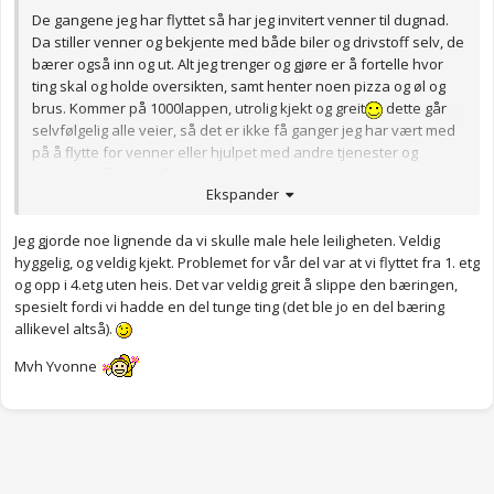
De gangene jeg har flyttet så har jeg invitert venner til dugnad.
Da stiller venner og bekjente med både biler og drivstoff selv, de
bærer også inn og ut. Alt jeg trenger og gjøre er å fortelle hvor
ting skal og holde oversikten, samt henter noen pizza og øl og
brus. Kommer på 1000lappen, utrolig kjekt og greit
dette går
selvfølgelig alle veier, så det er ikke få ganger jeg har vært med
på å flytte for venner eller hjulpet med andre tjenester og
dugnader
men nå har jeg ikke flyttet lengere enn litt over
Ekspander
1 time kjøring...
Jeg gjorde noe lignende da vi skulle male hele leiligheten. Veldig
hyggelig, og veldig kjekt. Problemet for vår del var at vi flyttet fra 1. etg
og opp i 4.etg uten heis. Det var veldig greit å slippe den bæringen,
spesielt fordi vi hadde en del tunge ting (det ble jo en del bæring
allikevel altså).
Mvh Yvonne