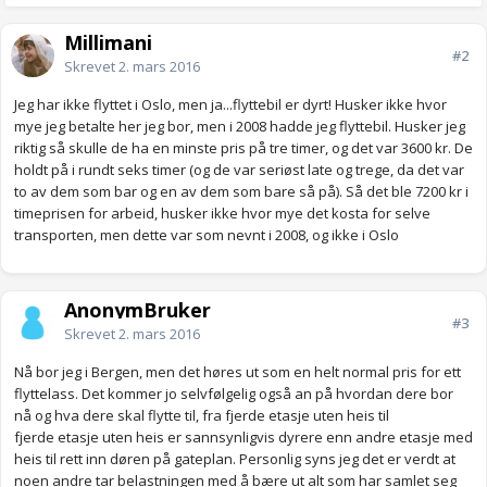
Millimani
#2
Skrevet
2. mars 2016
Jeg har ikke flyttet i Oslo, men ja...flyttebil er dyrt! Husker ikke hvor
mye jeg betalte her jeg bor, men i 2008 hadde jeg flyttebil. Husker jeg
riktig så skulle de ha en minste pris på tre timer, og det var 3600 kr. De
holdt på i rundt seks timer (og de var seriøst late og trege, da det var
to av dem som bar og en av dem som bare så på). Så det ble 7200 kr i
timeprisen for arbeid, husker ikke hvor mye det kosta for selve
transporten, men dette var som nevnt i 2008, og ikke i Oslo
AnonymBruker
#3
Skrevet
2. mars 2016
Nå bor jeg i Bergen, men det høres ut som en helt normal pris for ett
flyttelass. Det kommer jo selvfølgelig også an på hvordan dere bor
nå og hva dere skal flytte til, fra fjerde etasje uten heis til
fjerde etasje uten heis er sannsynligvis dyrere enn andre etasje med
heis til rett inn døren på gateplan. Personlig syns jeg det er verdt at
noen andre tar belastningen med å bære ut alt som har samlet seg