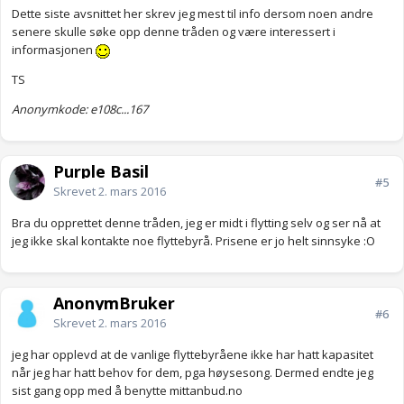
Dette siste avsnittet her skrev jeg mest til info dersom noen andre
senere skulle søke opp denne tråden og være interessert i
informasjonen
TS
Anonymkode: e108c...167
Purple Basil
#5
Skrevet
2. mars 2016
Bra du opprettet denne tråden, jeg er midt i flytting selv og ser nå at
jeg ikke skal kontakte noe flyttebyrå. Prisene er jo helt sinnsyke :O
AnonymBruker
#6
Skrevet
2. mars 2016
jeg har opplevd at de vanlige flyttebyråene ikke har hatt kapasitet
når jeg har hatt behov for dem, pga høysesong. Dermed endte jeg
sist gang opp med å benytte mittanbud.no