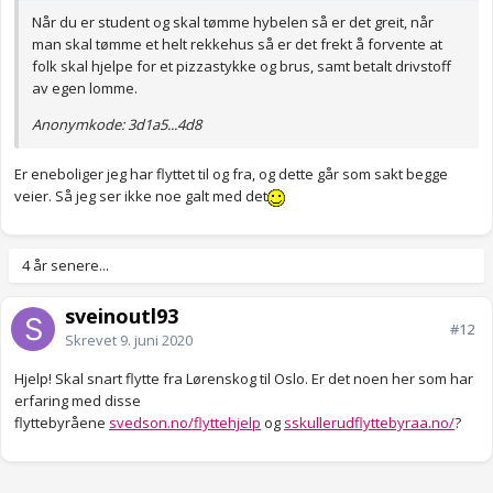
Når du er student og skal tømme hybelen så er det greit, når
man skal tømme et helt rekkehus så er det frekt å forvente at
folk skal hjelpe for et pizzastykke og brus, samt betalt drivstoff
av egen lomme.
Anonymkode: 3d1a5...4d8
Er eneboliger jeg har flyttet til og fra, og dette går som sakt begge
veier. Så jeg ser ikke noe galt med det
4 år senere...
sveinoutl93
#12
Skrevet
9. juni 2020
Hjelp! Skal snart flytte fra Lørenskog til Oslo. Er det noen her som har
erfaring med disse
flyttebyråene
svedson.no/flyttehjelp
og
sskullerudflyttebyraa.no/
?