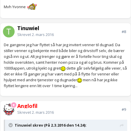
Mvh Yvonne
Tinuwiel
#8
Skrevet
2. mars 2016
De gangene jeg har flyttet så har jeg invitert venner til dugnad. Da
stiller venner og bekjente med både biler og drivstoff selv, de bærer
også inn og ut. Alt jeg trenger og gjøre er å fortelle hvor ting skal og
holde oversikten, samt henter noen pizza og øl og brus. Kommer på
1000lappen, utrolig kjekt og greit
dette går selvfølgelig alle veier, så
det er ikke få ganger jeg har vært med på å flytte for venner eller
hjulpet med andre tjenester og dugnader
men nå har jeg ikke
flyttet lengere enn litt over 1 time kjøring...
Anglofil
#9
Skrevet
2. mars 2016
Tinuwiel skrev (På 2.3.2016 den 14.24):