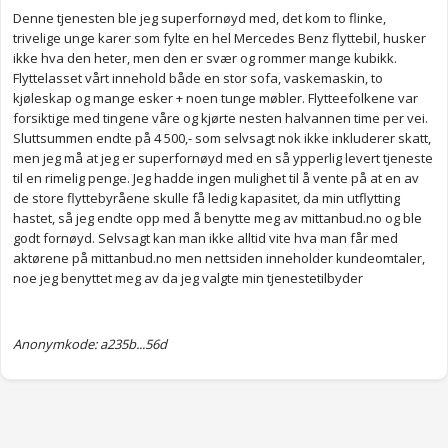
Denne tjenesten ble jeg superfornøyd med, det kom to flinke,
trivelige unge karer som fylte en hel Mercedes Benz flyttebil, husker
ikke hva den heter, men den er svær og rommer mange kubikk.
Flyttelasset vårt innehold både en stor sofa, vaskemaskin, to
kjøleskap og mange esker + noen tunge møbler. Flytteefolkene var
forsiktige med tingene våre og kjørte nesten halvannen time per vei.
Sluttsummen endte på 4 500,- som selvsagt nok ikke inkluderer skatt,
men jeg må at jeg er superfornøyd med en så ypperlig levert tjeneste
til en rimelig penge. Jeg hadde ingen mulighet til å vente på at en av
de store flyttebyråene skulle få ledig kapasitet, da min utflytting
hastet, så jeg endte opp med å benytte meg av mittanbud.no og ble
godt fornøyd. Selvsagt kan man ikke alltid vite hva man får med
aktørene på mittanbud.no men nettsiden inneholder kundeomtaler,
noe jeg benyttet meg av da jeg valgte min tjenestetilbyder
Anonymkode: a235b...56d