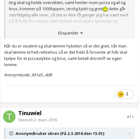
ting skal og holde oversikten, samt henter noen pizza og øl og
brus. Kommer på 1000lappen, utrolig kjekt og greit
dette går
selvfølgelig alle veier, så det er ikke få ganger jeg har vært med
på å flytte for venner eller hjulpet med andre tjenester og
dugnader
men nå har jeg ikke flyttet lengere enn litt over
Ekspander
1 time kjøring...
Når du er student og skal tømme hybelen så er det greit, når man
skal tømme et helt rekkehus så er det frekt å forvente at folk skal
hjelpe for et pizzastykke og brus, samt betalt drivstoff av egen
lomme.
Anonymkode: 3d1a5...4d8
2
Tinuwiel
#11
Skrevet
2. mars 2016
AnonymBruker skrev (På 2.3.2016 den 15.01):