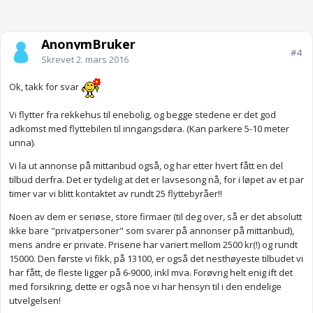
AnonymBruker
#4
Skrevet
2. mars 2016
Ok, takk for svar
Vi flytter fra rekkehus til enebolig, og begge stedene er det god
adkomst med flyttebilen til inngangsdøra. (Kan parkere 5-10 meter
unna).
Vi la ut annonse på mittanbud også, og har etter hvert fått en del
tilbud derfra. Det er tydelig at det er lavsesong nå, for i løpet av et par
timer var vi blitt kontaktet av rundt 25 flyttebyråer!!
Noen av dem er seriøse, store firmaer (til deg over, så er det absolutt
ikke bare "privatpersoner" som svarer på annonser på mittanbud),
mens andre er private. Prisene har variert mellom 2500 kr(!) og rundt
15000. Den første vi fikk, på 13100, er også det nesthøyeste tilbudet vi
har fått, de fleste ligger på 6-9000, inkl mva. Forøvrig helt enig ift det
med forsikring, dette er også noe vi har hensyn til i den endelige
utvelgelsen!