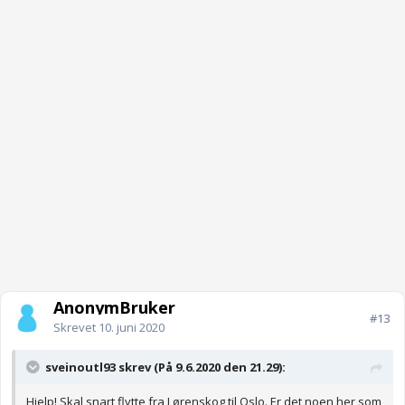
AnonymBruker
#13
Skrevet
10. juni 2020
sveinoutl93 skrev (På 9.6.2020 den 21.29):
Hjelp! Skal snart flytte fra Lørenskog til Oslo. Er det noen her som