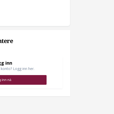
ntere
g inn
 konto? Logg inn her.
 inn nå