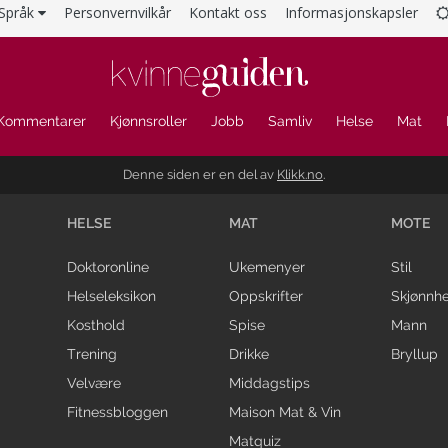
Språk
Personvernvilkår
Kontakt oss
Informasjonskapsler
Kommentarer
Kjønnsroller
Jobb
Samliv
Helse
Mat
Denne siden er en del av
Klikk.no
.
HELSE
MAT
MOTE
Doktoronline
Ukemenyer
Stil
Helseleksikon
Oppskrifter
Skjønnhe
Kosthold
Spise
Mann
Trening
Drikke
Bryllup
Velvære
Middagstips
Fitnessbloggen
Maison Mat & Vin
Matquiz