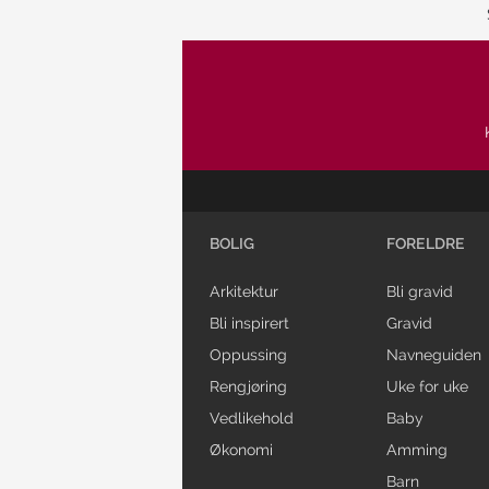
BOLIG
FORELDRE
Arkitektur
Bli gravid
Bli inspirert
Gravid
Oppussing
Navneguiden
Rengjøring
Uke for uke
Vedlikehold
Baby
Økonomi
Amming
Barn