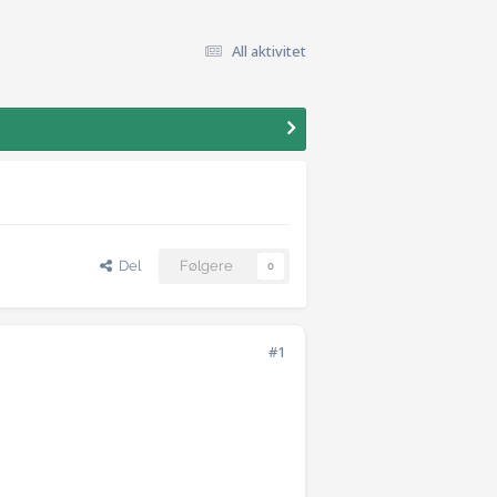
All aktivitet
Del
Følgere
0
#1