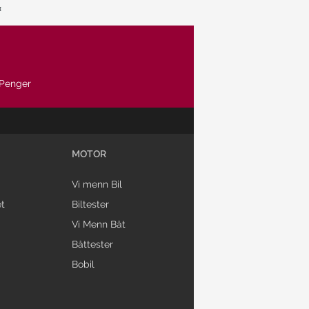
Penger
MOTOR
Vi menn Bil
t
Biltester
Vi Menn Båt
Båttester
Bobil