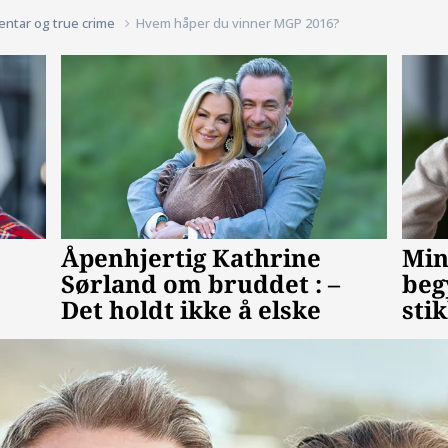
entar og true crime
Hvem håper du vinner MGP 2016?