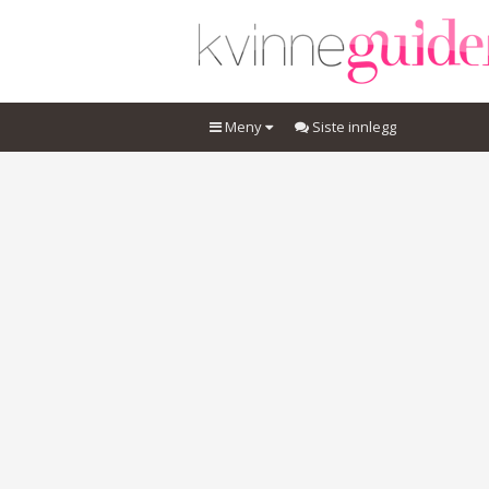
Meny
Siste innlegg