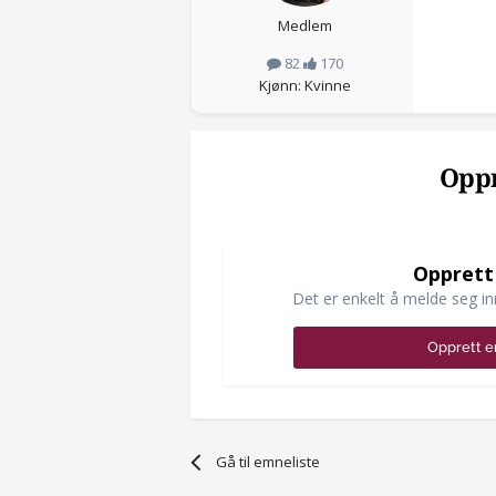
Medlem
82
170
Kjønn: Kvinne
Oppr
Opprett
Det er enkelt å melde seg in
Opprett e
Gå til emneliste