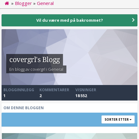
»
Blogger
»
General
Vil du være med på bakrommet?
covergrl's Blogg
En blogg av covergrl i
General
BLOGGINNLEGG
KOMMENTARER
VISNINGER
1
2
18 552
OM DENNE BLOGGEN
SORTER ETTER