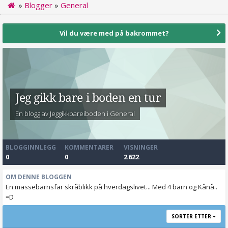
»
Blogger
»
General
Vil du være med på bakrommet?
Jeg gikk bare i boden en tur
En blogg av Jeggikkbareiboden i
General
BLOGGINNLEGG
KOMMENTARER
VISNINGER
0
0
2 622
OM DENNE BLOGGEN
En massebarnsfar skråblikk på hverdagslivet... Med 4 barn og Kånå..
=D
SORTER ETTER