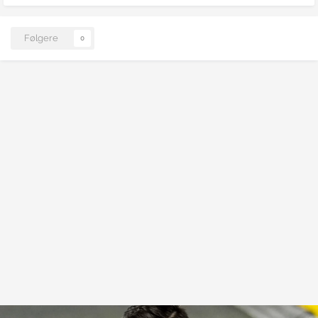
Følgere
0