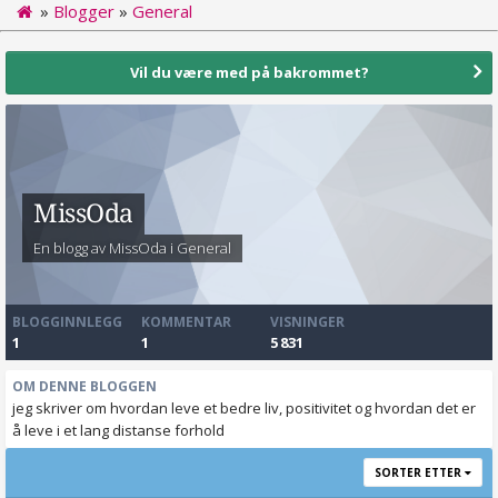
»
Blogger
»
General
Vil du være med på bakrommet?
MissOda
En blogg av MissOda i
General
BLOGGINNLEGG
KOMMENTAR
VISNINGER
1
1
5 831
OM DENNE BLOGGEN
jeg skriver om hvordan leve et bedre liv, positivitet og hvordan det er
å leve i et lang distanse forhold
SORTER ETTER