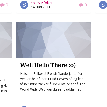
Sol av Isfolket
0
0
14. juni 2011
Well Hello There :o)
Heisann Folkens! E ei strålande jenta frå
Vestlande, så har litt tid t øvers så eg kan
vell
få ner mine tankar å spekulasjonar på The
 gikk
World Wide Web kan du sej E uddanna...
0 min