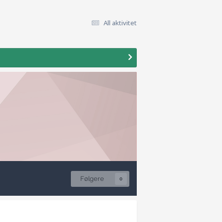
All aktivitet
Følgere
0