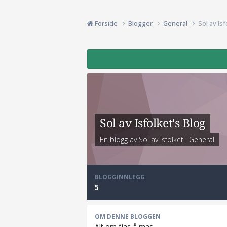
Forside
Blogger
General
Sol av Isf
Sol av Isfolket's Blog
En blogg av Sol av Isfolket i
General
BLOGGINNLEGG
5
OM DENNE BLOGGEN
Alt om fjas å mas