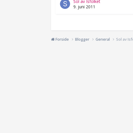
Sol av Isfolket
9. juni 2011
Forside
Blogger
General
Sol av Isf