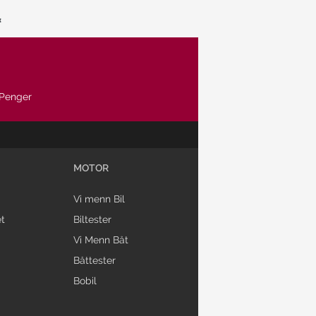
Penger
MOTOR
Vi menn Bil
t
Biltester
Vi Menn Båt
Båttester
Bobil