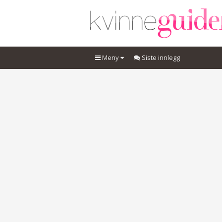
Meny
Siste innlegg