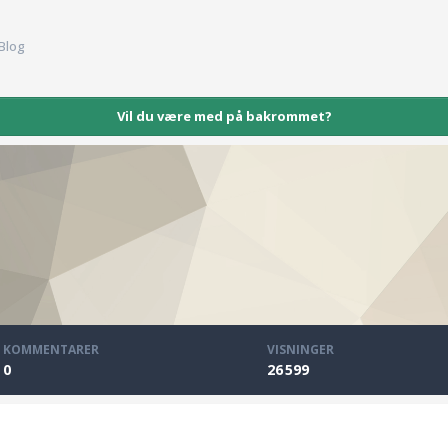
 Blog
Vil du være med på bakrommet?
KOMMENTARER
VISNINGER
0
26 599