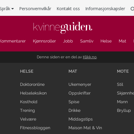
Språk
Personvernvilkår
Kontakt oss
Informasjonskapsler
Kommentarer
Kjønnsroller
Jobb
Samliv
Helse
Mat
Denne siden er en del av
Klikk.no
.
HELSE
MAT
MOTE
Doktoronline
Ukemenyer
Stil
Helseleksikon
Oppskrifter
Skjønnhe
Kosthold
Spise
Mann
Trening
Drikke
Bryllup
Velvære
Middagstips
Fitnessbloggen
Maison Mat & Vin