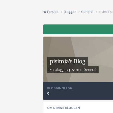
Forside
Blogger
General
pisimia's
pisimia's Blog
En blogg av pisimia i
General
BLOGGINNLEGG
0
OM DENNE BLOGGEN