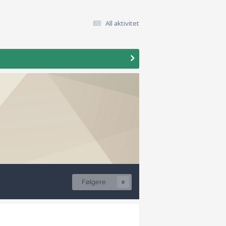
All aktivitet
Følgere
0