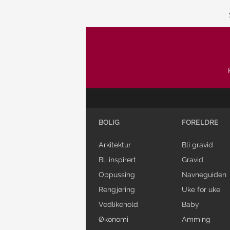
BOLIG
FORELDRE
Arkitektur
Bli gravid
Bli inspirert
Gravid
Oppussing
Navneguiden
Rengjøring
Uke for uke
Vedlikehold
Baby
Økonomi
Amming