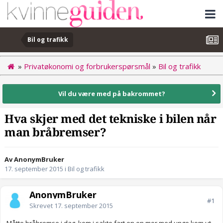
Bil og trafikk
»
Privatøkonomi og forbrukerspørsmål
»
Bil og trafikk
Vil du være med på bakrommet?
Hva skjer med det tekniske i bilen når
man bråbremser?
Av AnonymBruker
17. september 2015
i
Bil og trafikk
AnonymBruker
#1
Skrevet
17. september 2015