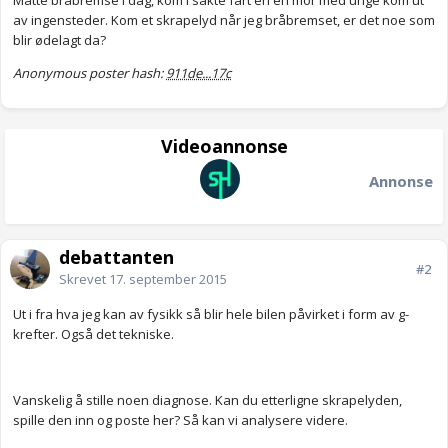
Måtte bråbremse i dag, kom i sakte fart en en mor med unge kom ut
av ingensteder. Kom et skrapelyd når jeg bråbremset, er det noe som
blir ødelagt da?
Anonymous poster hash:
911de...17c
Videoannonse
Annonse
debattanten
#2
Skrevet
17. september 2015
Ut i fra hva jeg kan av fysikk så blir hele bilen påvirket i form av g-
krefter. Også det tekniske.
Vanskelig å stille noen diagnose. Kan du etterligne skrapelyden,
spille den inn og poste her? Så kan vi analysere videre.