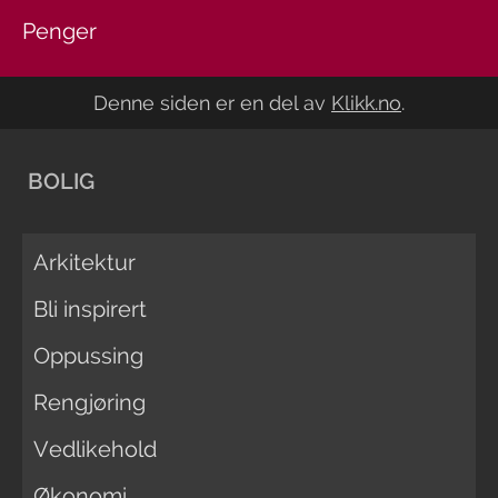
Penger
Denne siden er en del av
Klikk.no
.
BOLIG
Arkitektur
Bli inspirert
Oppussing
Rengjøring
Vedlikehold
Økonomi