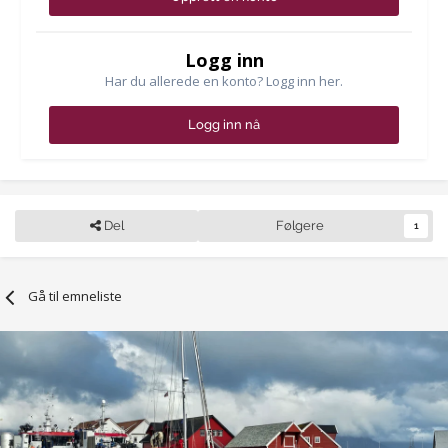
Logg inn
Har du allerede en konto? Logg inn her.
Logg inn nå
Del
Følgere
1
Gå til emneliste