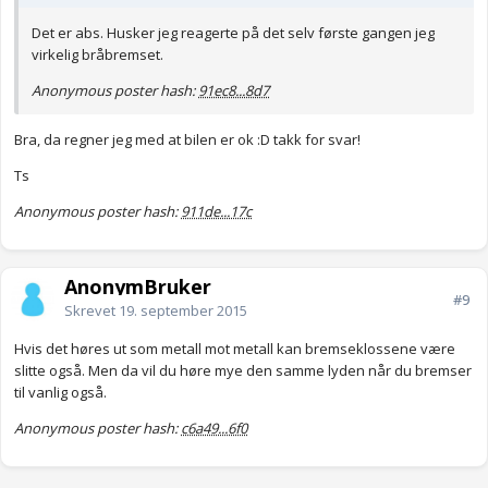
Det er abs. Husker jeg reagerte på det selv første gangen jeg
virkelig bråbremset.
Anonymous poster hash:
91ec8...8d7
Bra, da regner jeg med at bilen er ok :D takk for svar!
Ts
Anonymous poster hash:
911de...17c
AnonymBruker
#9
Skrevet
19. september 2015
Hvis det høres ut som metall mot metall kan bremseklossene være
slitte også. Men da vil du høre mye den samme lyden når du bremser
til vanlig også.
Anonymous poster hash:
c6a49...6f0