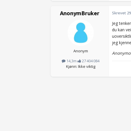
AnonymBruker
Skrevet
29
Jeg tenker
du kan ve
uoversiktl
jeg kjenne
Anonym
Anonymou
14,3m
27 404 084
Kjønn: Ikke viktig