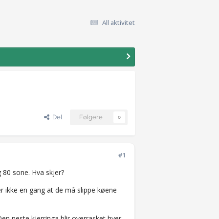
All aktivitet
Del
Følgere
0
#1
g 80 sone. Hva skjer?
er ikke en gang at de må slippe køene
Den neste kjerringa blir overrasket hver