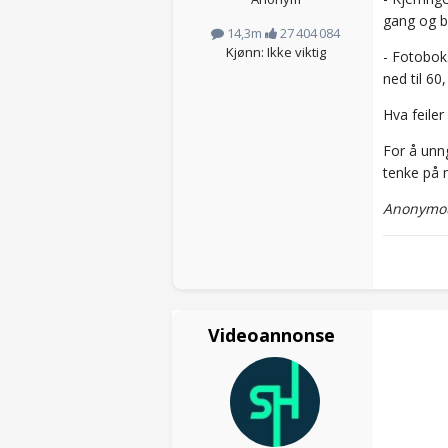
gang og b
14,3m
27 404 084
Kjønn: Ikke viktig
- Fotoboks
ned til 60
Hva feiler
For å unn
tenke på n
Anonymou
Videoannonse