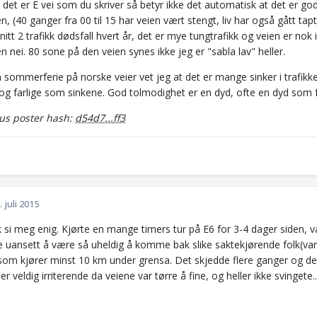
 det er E vei som du skriver så betyr ikke det automatisk at det er god
n, (40 ganger fra 00 til 15 har veien vært stengt, liv har også gått tapt
tt 2 trafikk dødsfall hvert år, det er mye tungtrafikk og veien er nok i
n nei. 80 sone på den veien synes ikke jeg er "sabla lav" heller.
n sommerferie på norske veier vet jeg at det er mange sinker i trafikke
g farlige som sinkene. God tolmodighet er en dyd, ofte en dyd som fakt
s poster hash:
d54d7...ff3
. juli 2015
 si meg enig. Kjørte en mange timers tur på E6 for 3-4 dager siden, var
e uansett å være så uheldig å komme bak slike saktekjørende folk(var 
) som kjører minst 10 km under grensa. Det skjedde flere ganger og de
er veldig irriterende da veiene var tørre å fine, og heller ikke svingete..