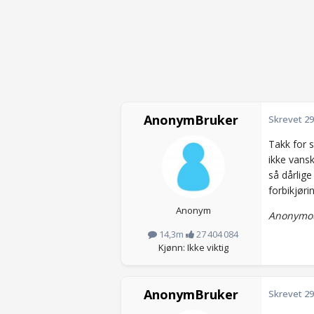
AnonymBruker
Skrevet
29
Takk for 
ikke vansk
så dårlige
forbikjør
Anonym
Anonymou
14,3m
27 404 084
Kjønn: Ikke viktig
AnonymBruker
Skrevet
29