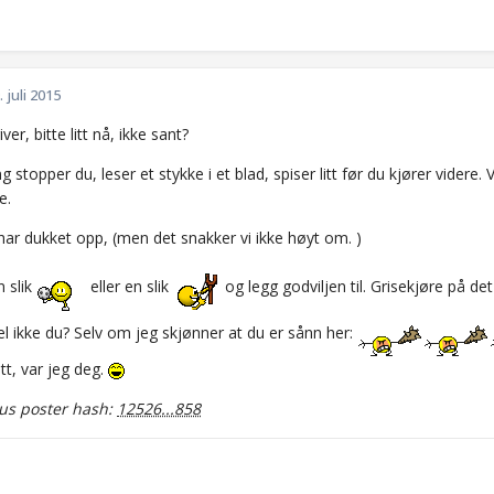
. juli 2015
er, bitte litt nå, ikke sant?
 stopper du, leser et stykke i et blad, spiser litt før du kjører videre. 
e.
har dukket opp, (men det snakker vi ikke høyt om. )
 slik
eller en slik
og legg godviljen til. Grisekjøre på d
el ikke du? Selv om jeg skjønner at du er sånn her:
litt, var jeg deg.
s poster hash:
12526...858