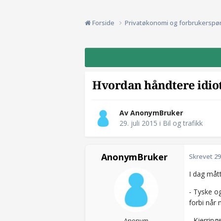
Forside
Privatøkonomi og forbrukerspø
Hvordan håndtere idioti 
Av AnonymBruker
29. juli 2015
i
Bil og trafikk
AnonymBruker
Skrevet
29
I dag mått
- Tyske o
forbi når 
- Kjerring
Anonym