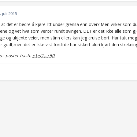
. juli 2015
 at det er bedre å kjøre litt under grensa enn over? Men virker som du 
iene og vet hva som venter rundt svingen. DET er det ikke alle som gj
ige og ukjente veier, men sånn ellers kan jeg cruise bort. Har tatt meg se
r godt,men det er ikke vist fordi de har sikkert aldri kjørt den streknin
s poster hash:
e1ef1...c50