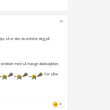
#2
Vips så er den du irriterte deg på
et strekket med så mange dødsulykker,
For sånn
3