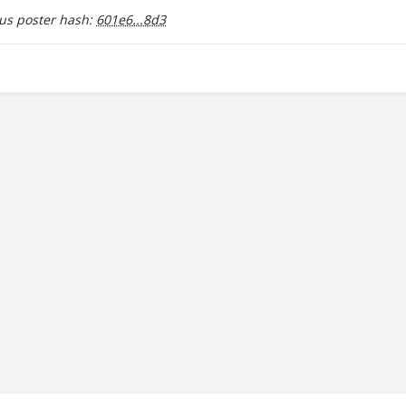
s poster hash:
601e6...8d3