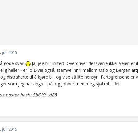
. juli 2015
så gode svar!
Ja, jeg blir irritert. Overdriver dessverre ikke. Veien 
elig heller - er jo E-vei også, stamvei nr 1 mellom Oslo og Bergen attp
 og distraherte til å kjøre bil, og vise så lite hensyn. Fartsgrensene er v
inger som jeg har angret på, og jobber med meg sjøl mht det.
s poster hash:
5b619...d88
. juli 2015