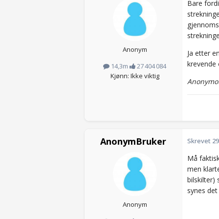
Bare fordi
strekninge
gjennomsni
strekninge
Anonym
Ja etter e
krevende o
14,3m
27 404 084
Kjønn: Ikke viktig
Anonymou
AnonymBruker
Skrevet
29
Må faktisk
men klart
bilskilter
synes det 
Anonym