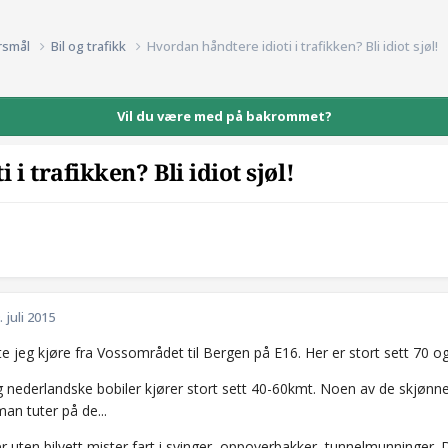
rsmål
Bil og trafikk
Hvordan håndtere idioti i trafikken? Bli idiot sjøl!
Vil du være med på bakrommet?
i trafikken? Bli idiot sjøl!
. juli 2015
e jeg kjøre fra Vossområdet til Bergen på E16. Her er stort sett 70 o
g nederlandske bobiler kjører stort sett 40-60kmt. Noen av de skjønn
man tuter på de...
er uten bilvett mister fart i svinger, oppoverbakker, tunnelmunninger. 