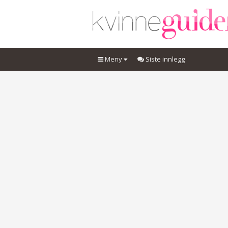
Meny
Siste innlegg