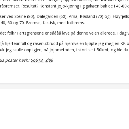
råbremser. Resultat? Konstant jojo-kjøring i gigakøen bak de i 40-80
er ved Steine (80), Dalegarden (60), Arna, Rødland (70) og i Fløyfjell
, 40, 60 og 70. Bremse, faktisk, med fotbrems.
 det folk? Fartsgrensene er såååå lave på denne veien allerede...i dag v
gå hjerteanfall og raseriutbrudd på hjemveien kjøpte jeg meg en KK o
år jeg skulle opp igjen, på jojometoden, i stort sett 50kmt, og ble da en
s poster hash:
5b619...d88