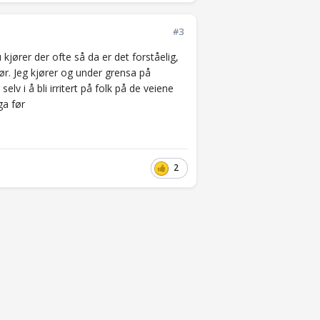
#3
kjører der ofte så da er det forståelig,
ør. Jeg kjører og under grensa på
lv i å bli irritert på folk på de veiene
ga før
2