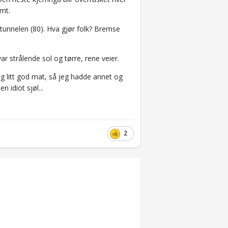
kmt.
stunnelen (80). Hva gjør folk? Bremse
ar strålende sol og tørre, rene veier.
g litt god mat, så jeg hadde annet og
 idiot sjøl...
2