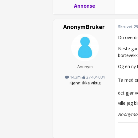
Annonse
AnonymBruker
Skrevet
29
Du overdriv
Neste gang
bortevekk
Og en ny 
Anonym
14,3m
27 404 084
Ta med en
Kjønn: Ikke viktig
det gjør v
ville jeg b
Anonymou