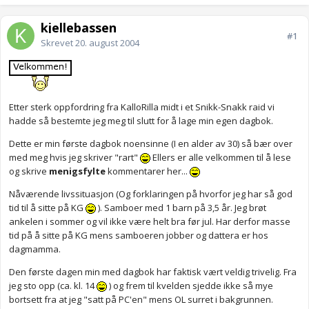
kjellebassen
#1
Skrevet
20. august 2004
Etter sterk oppfordring fra KalloRilla midt i et Snikk-Snakk raid vi
hadde så bestemte jeg meg til slutt for å lage min egen dagbok.
Dette er min første dagbok noensinne (I en alder av 30) så bær over
med meg hvis jeg skriver "rart"
Ellers er alle velkommen til å lese
og skrive
menigsfylte
kommentarer her...
Nåværende livssituasjon (Og forklaringen på hvorfor jeg har så god
tid til å sitte på KG
). Samboer med 1 barn på 3,5 år. Jeg brøt
ankelen i sommer og vil ikke være helt bra før jul. Har derfor masse
tid på å sitte på KG mens samboeren jobber og dattera er hos
dagmamma.
Den første dagen min med dagbok har faktisk vært veldig trivelig. Fra
jeg sto opp (ca. kl. 14
) og frem til kvelden sjedde ikke så mye
bortsett fra at jeg "satt på PC'en" mens OL surret i bakgrunnen.