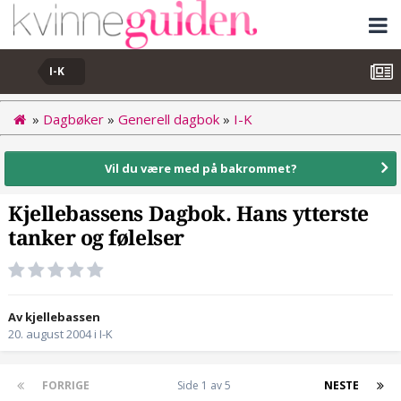
I-K
»
Dagbøker
»
Generell dagbok
»
I-K
Vil du være med på bakrommet?
Kjellebassens Dagbok. Hans ytterste
tanker og følelser
Av kjellebassen
20. august 2004
i
I-K
FORRIGE
Side 1 av 5
NESTE