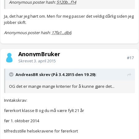
Anonymous poster hash:
5120b...f14
Ja, det har jeg hørt om. Men for meg passer det veldig dårlig siden jeg
jobber skift.
Anonymous poster hash:
17fa1...db6
AnonymBruker
#17
Skrevet
3. april 2015
AndreasBR skrev (På 3.4.2015 den 19.29):
OG det er mange mange kriterier for å kunne gjøre det...
Inntakskrav:
førerkort klasse B og du må være fylt 21 år
før 1. oktober 2014
tilfredsstille helsekravene for førerkort