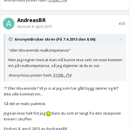
Anonymous poster hash:
5120b...f14
AndreasBR
#20
Skrevet
8. april 2015
AnonymBruker skrev (På 7.4.2015 den 8.06):
"eller tilsvarende realkompetanse"
Men jeg regner med at man må kunne lese selv om man kommer
inn på realkompetanse, så jeg skjønner at du er sur.
Anonymous poster hash:
5120b...f14
?? Eller tilsvarende? VIl jo si at jeg som har gått bygg, tømrer og IKT
ikke ville kommet inn...
Så det er maks patetisk.
Jeg kan lese helt fint jeg
Bare du som er langt fra den skarpeste
kniven i skuffen.
Endret
8. april 2015
av AndreasBR