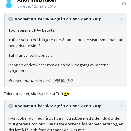
#5
Skrevet
12. mars 2015
AnonymBruker skrev (På 12.3.2015 den 15.01):
Tok i sommer, NAV betalte.
Tuft er vel en del billigere enn Åsane, om ikke sistnevnte har satt
ned prisene sine?
Tuft har vel pakkepriser.
I teorien er det klasserom og en del utregning av lastens
tyngdepunkt.
Anonymous poster hash:
b3930...0c6
Takk for tipset, skal sjekke ut Tuft
AnonymBruker skrev (På 12.3.2015 den 15.03):
Hva jobber du med nå og hva vil du jobbe med siden du utvider
mulighetene for jobb? De fleste ønsker sjåfører med erfaring, er
det lett å få jobb for nyutdannede i Bergen?