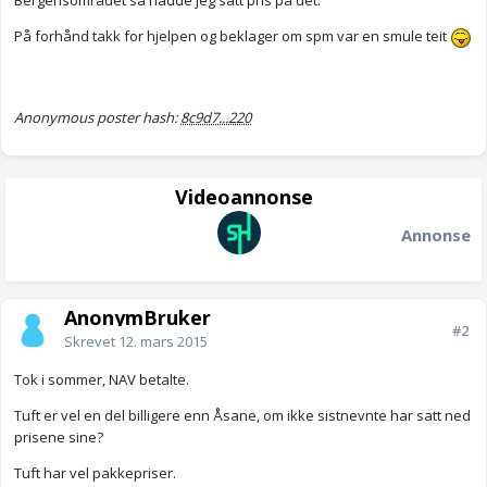
Bergensområdet så hadde jeg satt pris på det.
På forhånd takk for hjelpen og beklager om spm var en smule teit
Anonymous poster hash:
8c9d7...220
Videoannonse
Annonse
AnonymBruker
#2
Skrevet
12. mars 2015
Tok i sommer, NAV betalte.
Tuft er vel en del billigere enn Åsane, om ikke sistnevnte har satt ned
prisene sine?
Tuft har vel pakkepriser.