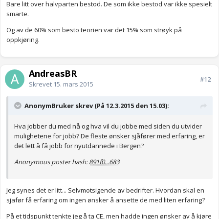
Bare litt over halvparten bestod. De som ikke bestod var ikke spesielt
smarte.
Og av de 60% som besto teorien var det 15% som strøyk på
oppkjøring.
AndreasBR
#12
Skrevet
15. mars 2015
AnonymBruker skrev (På 12.3.2015 den 15.03):
Hva jobber du med nå og hva vil du jobbe med siden du utvider
mulighetene for jobb? De fleste ønsker sjåfører med erfaring, er
det lett å få jobb for nyutdannede i Bergen?
Anonymous poster hash:
891f0...683
Jeg synes det er litt... Selvmotsigende av bedrifter. Hvordan skal en
sjafør få erfaring om ingen ønsker å ansette de med liten erfaring?
På et tidspunkt tenkte jeg å ta CE, men hadde ingen ønsker av å kjøre