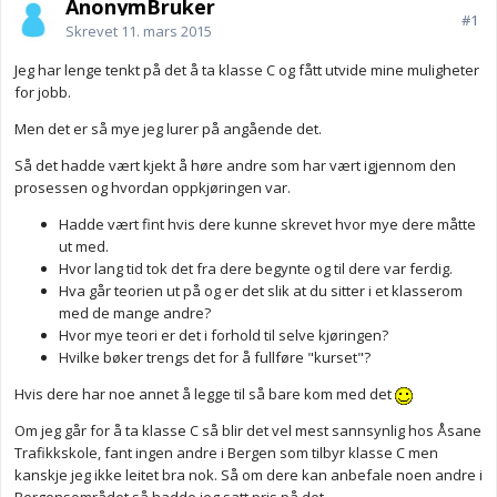
AnonymBruker
#1
Skrevet
11. mars 2015
Jeg har lenge tenkt på det å ta klasse C og fått utvide mine muligheter
for jobb.
Men det er så mye jeg lurer på angående det.
Så det hadde vært kjekt å høre andre som har vært igjennom den
prosessen og hvordan oppkjøringen var.
Hadde vært fint hvis dere kunne skrevet hvor mye dere måtte
ut med.
Hvor lang tid tok det fra dere begynte og til dere var ferdig.
Hva går teorien ut på og er det slik at du sitter i et klasserom
med de mange andre?
Hvor mye teori er det i forhold til selve kjøringen?
Hvilke bøker trengs det for å fullføre "kurset"?
Hvis dere har noe annet å legge til så bare kom med det
Om jeg går for å ta klasse C så blir det vel mest sannsynlig hos Åsane
Trafikkskole, fant ingen andre i Bergen som tilbyr klasse C men
kanskje jeg ikke leitet bra nok. Så om dere kan anbefale noen andre i