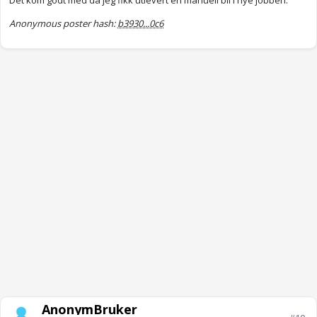
Det kom godt med da jeg fikk utlevert en manuell bil i nye jobben.
Anonymous poster hash:
b3930...0c6
AnonymBruker