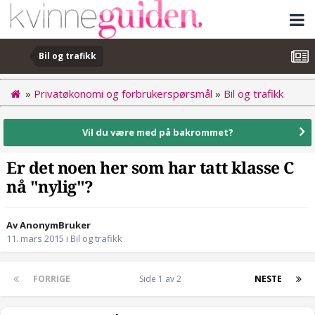
Bil og trafikk
»
Privatøkonomi og forbrukerspørsmål
»
Bil og trafikk
Vil du være med på bakrommet?
Er det noen her som har tatt klasse C
nå "nylig"?
Av AnonymBruker
11. mars 2015
i
Bil og trafikk
FORRIGE
Side 1 av 2
NESTE