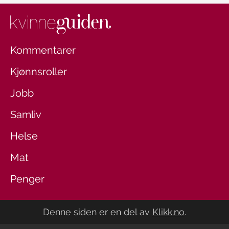
Kommentarer
Kjønnsroller
Jobb
Samliv
Helse
Mat
Penger
Denne siden er en del av
Klikk.no
.