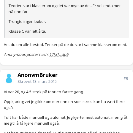
Teorien var i klasserom og det var mye av det. Er vel enda mer
nå enn før.
Trengte ingen bøker.
Klasse C var lett å ta.
Vet du om alle bestod. Tenker på de du var i samme klasserom med.
Anonymous poster hash:
17fa1...db6
AnonymBruker
#9
Skrevet
13. mars 2015
Vi var 20, og 4-5 strøk på teorien første gang.
Oppkjøring vet jeg ikke om mer enn en som strøk, kan ha vært flere
også.
Tuft har både manuell og automat. Jeg kjørte mest automat, men gråt
meg til å få kjøre manuell også.