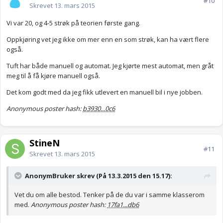
#10
Skrevet
13. mars 2015
Vi var 20, og 4-5 strøk på teorien første gang.
Oppkjøring vet jeg ikke om mer enn en som strøk, kan ha vært flere
også.
Tuft har både manuell og automat. Jeg kjørte mest automat, men gråt
meg til å få kjøre manuell også.
Det kom godt med da jeg fikk utlevert en manuell bil i nye jobben.
Anonymous poster hash:
b3930...0c6
StineN
#11
Skrevet
13. mars 2015
AnonymBruker skrev (På 13.3.2015 den 15.17):
Vet du om alle bestod. Tenker på de du var i samme klasserom
med.
Anonymous poster hash:
17fa1...db6