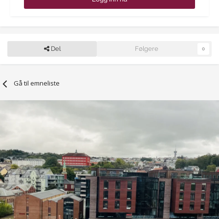
Del
Følgere
0
Gå til emneliste