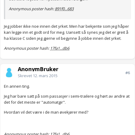
Anonymous poster hash:
891f0...683
Jeg jobber ikke noe innen det yrket. Men har bekjente som jeg håper
kan legge inn et godt ord for meg. Uansett så synes jeg det er greit å
ha klasse C siden jeg gjerne vil begynne å jobbe innen det yrket.
Anonymous poster hash:
17fa1...db6
AnonymBruker
#6
Skrevet
12. mars 2015
En annen ting.
Jeg har bare satt på som passasjer i semi-trailere og hørt av andre at
det for det meste er "automatgir".
Hvordan vil det være i de man øvekjører med?
Anonymous poster hash:
17fa1...db6