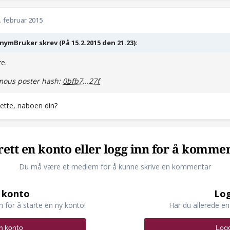
. februar 2015
ymBruker skrev (På 15.2.2015 den 21.23):
e.
ous poster hash:
0bfb7...27f
ette, naboen din?
ett en konto eller logg inn for å komme
Du må være et medlem for å kunne skrive en kommentar
 konto
Log
n for å starte en ny konto!
Har du allerede en
n konto
Logg