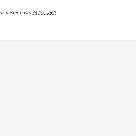
s poster hash:
34425...be0