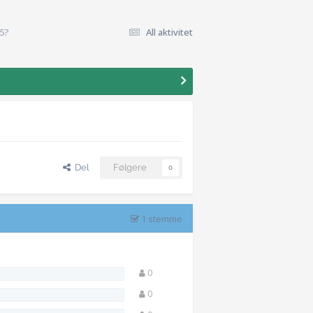
5?
All aktivitet
Del
Følgere
0
1 stemme
0
0