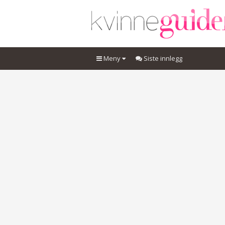
Meny
Siste innlegg