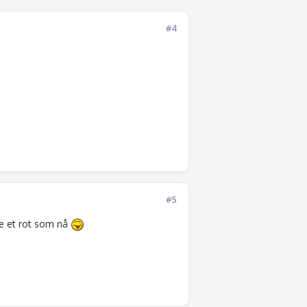
#4
#5
re et rot som nå