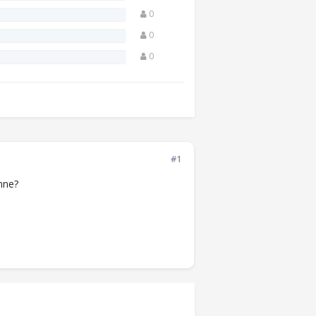
0
0
0
#1
inne?