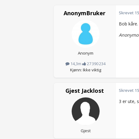
AnonymBruker
Skrevet
15
Bob kåre.
Anonymou
Anonym
14,3m
27 390 234
Kjønn: Ikke viktig
Gjest Jacklost
Skrevet
15
3 er ute,
Gjest