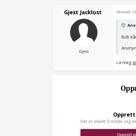
Gjest Jacklost
Skrevet
15
Anon
Bob kår
Anonym
Gjest
La meg gj
Oppr
Opprett
Det er enkelt å melde seg in
Opprett e