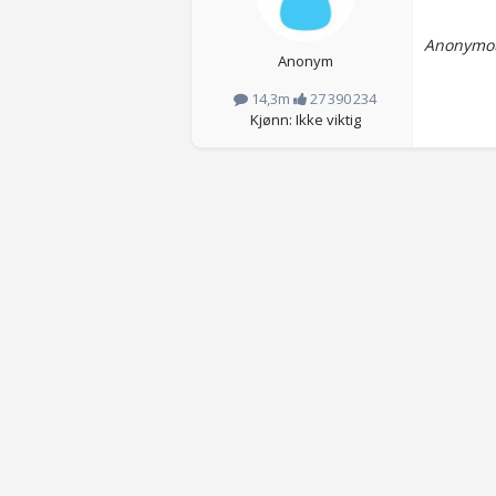
Anonymou
Anonym
14,3m
27 390 234
Kjønn: Ikke viktig