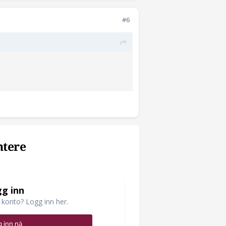
#6
ntere
g inn
 konto? Logg inn her.
 inn nå