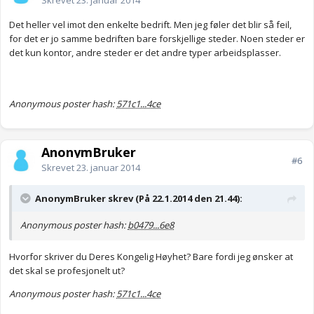
Skrevet
23. januar 2014
Det heller vel imot den enkelte bedrift. Men jeg føler det blir så feil,
for det er jo samme bedriften bare forskjellige steder. Noen steder er
det kun kontor, andre steder er det andre typer arbeidsplasser.
Anonymous poster hash:
571c1...4ce
AnonymBruker
#6
Skrevet
23. januar 2014
AnonymBruker skrev (På 22.1.2014 den 21.44):
Anonymous poster hash:
b0479...6e8
Hvorfor skriver du Deres Kongelig Høyhet? Bare fordi jeg ønsker at
det skal se profesjonelt ut?
Anonymous poster hash:
571c1...4ce