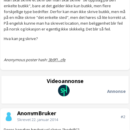
Man skal skrive et skriv der man skal skrive "se oppslag på den
enkelte butikk", bare at det gjelder ikke kun butikk, men flere
forskjellige type bedrifter. Derfor kan man ikke skrive butikk, men må
på en måte skrive "det enkelte sted", men det høres så lite korrekt ut.
På engelsk kunne man ha skrevet location, men beliggenhet blir feil
på norsk og lokasjon er egentlig ikke skikkelig. Det blir så feil.
Hva kan jeg skrive?
Anonymous poster hash:
3b9f1...cfe
Videoannonse
Annonse
AnonymBruker
#2
Skrevet
22. januar 2014
Deres konglige høyhet vel skrive "bedrift"?