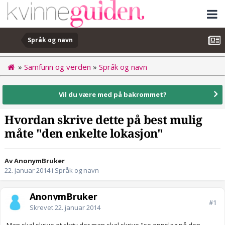
Språk og navn
»
Samfunn og verden
»
Språk og navn
Vil du være med på bakrommet?
Hvordan skrive dette på best mulig
måte "den enkelte lokasjon"
Av AnonymBruker
22. januar 2014
i
Språk og navn
AnonymBruker
#1
Skrevet
22. januar 2014