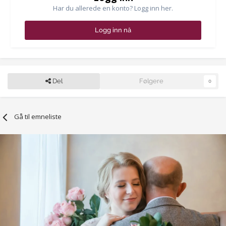
Har du allerede en konto? Logg inn her.
Logg inn nå
Del
Følgere
0
Gå til emneliste