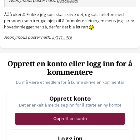
Anonymous poster hash:
b0479...6e8
Ååå okei :D Er ikke jeg som skal skrive det, og satt i telefon med
personen som trengte hjelp til å formulere setningen mens jeg skrev
hovedinnlegget her så, derfor det ble litt rart
Anonymous poster hash:
571c1...4ce
Opprett en konto eller logg inn for å
kommentere
Du må være et medlem for å kunne skrive en kommentar
Opprett konto
Det er enkelt å melde seg inn for å starte en ny konto!
Opprett en konto
Logg inn