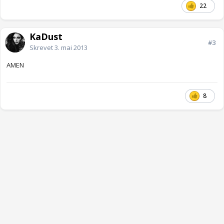
22
KaDust
#3
Skrevet
3. mai 2013
AMEN
8