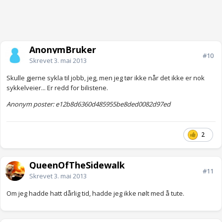
AnonymBruker
#10
Skrevet
3. mai 2013
Skulle gjerne sykla til jobb, jeg, men jeg tør ikke når det ikke er nok
sykkelveier... Er redd for bilistene.
Anonym poster: e12b8d6360d485955be8ded0082d97ed
2
QueenOfTheSidewalk
#11
Skrevet
3. mai 2013
Om jeg hadde hatt dårlig tid, hadde jeg ikke nølt med å tute.