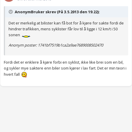
AnonymBruker skrev (På 3.5.2013 den 19.22):
Det er merkelig at bilister kan få bot for å kjøre for sakte fordi de
hindrer trafikken, mens syklister får lov til å ligge i 12 km/t i 50
sonen
Anonym poster: 1741bf7519b1ca2a9ae7689008502470
Fordi det er enklere å kjøre forbi en syklist, ikke like brei som en bil,
og sykler mye saktere enn biler som kjører i lav fart. Det er min teori i
hvert fall