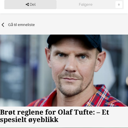
Del
Følgere
0
Gå til emneliste