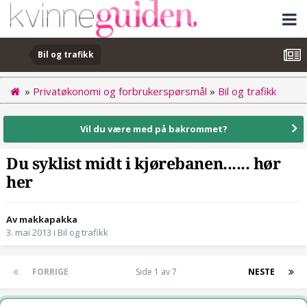
Bil og trafikk
»
Privatøkonomi og forbrukerspørsmål
»
Bil og trafikk
Vil du være med på bakrommet?
Du syklist midt i kjørebanen...... hør
her
Av makkapakka
3. mai 2013
i
Bil og trafikk
FORRIGE
Side 1 av 7
NESTE