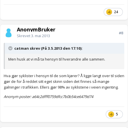
24
AnonymBruker
#8
Skrevet
3. mai 2013
catman skrev (På 3.5.2013 den 17.10):
Men husk at vi må ta hensyn til hverandre alle sammen.
Hva gjør syklister i hensyn til de som kjører? Å ligge langt over til siden
gjør de for å reddet sitt eget skinn siden det finnes så mange
galninger i trafikken. Ellers gjør 98% av syklistene i veien ingenting.
Anonym poster: a64c2dfff0759dfcc7b0b54ce6479d74
5