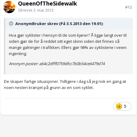
QueenOfTheSidewalk
#12
Skrevet
3. mai 2013
AnonymBruker skrev (På 3.5.2013 den 19.01):
Hva gjør syklister i hensyn til de som kjører? Å ligge langt over til
siden gjør de for å reddet sitt eget skinn siden det finnes så
mange galninger i trafikken. Ellers gjør 98% av syklistene i veien
ingenting.
Anonym poster: a64c2dfff0759dfcc7b0b54ce6479d74
De skaper farlige situasjoner. Tidligere i dag så jeg nok en gang at
noen nesten kræsjet på grunn av en som syklet.
5