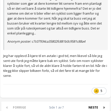
syklister som gjør at dere kommer litt senere fram enn planlagt
så er det vel bare å starte litt tidligere hjemmefra? Det er jo det
samme om det er ti biler eller en syklist som ligger framfor og
gjør at dere kommer for sent. Når jeg skal ta buss vet jeg at
bussen bruker ett kvarter lengre tid mellom syv og åtte enn det
som står på ruteskjemaet og tar altså en tidligere buss. Det er
enkel planlegging...
Anonym poster: c7c07934ca35802fc881b0c9581c88a4
Jeg har opplevd å kjøre til en avtale i god tid, men likevel så ble jeg
sent ute fordi jeg måtte kjøre bak en syklist. Selv om noen syklister
klarer å sykle fort, så vil de aldri klare å holde farten til en bil. Når de i
tilegg ikke slipper bilkøen forbi, så vil det føre til at mange blir for
sene.
5
FORRIGE
Side 1 av 7
NESTE