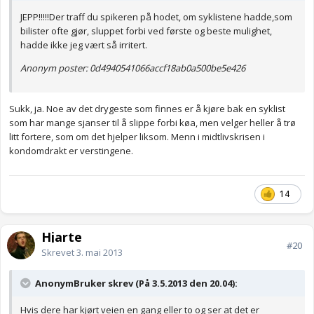
JEPP!!!!!Der traff du spikeren på hodet, om syklistene hadde,som
bilister ofte gjør, sluppet forbi ved første og beste mulighet,
hadde ikke jeg vært så irritert.
Anonym poster: 0d4940541066accf18ab0a500be5e426
Sukk, ja. Noe av det drygeste som finnes er å kjøre bak en syklist
som har mange sjanser til å slippe forbi køa, men velger heller å trø
litt fortere, som om det hjelper liksom. Menn i midtlivskrisen i
kondomdrakt er verstingene.
14
Hjarte
#20
Skrevet
3. mai 2013
AnonymBruker skrev (På 3.5.2013 den 20.04):
Hvis dere har kjørt veien en gang eller to og ser at det er