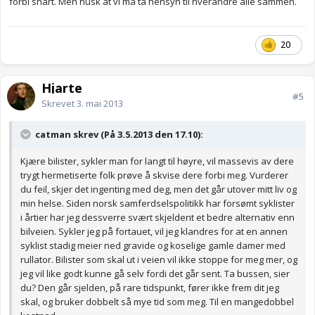
forbi snart. Men husk at vi må ta hensyn til hverandre alle sammen.
20
Hjarte
#5
Skrevet
3. mai 2013
catman skrev (På 3.5.2013 den 17.10):
Kjære bilister, sykler man for langt til høyre, vil massevis av dere
trygt hermetiserte folk prøve å skvise dere forbi meg. Vurderer
du feil, skjer det ingenting med deg, men det går utover mitt liv og
min helse. Siden norsk samferdselspolitikk har forsømt syklister
i årtier har jeg dessverre svært skjeldent et bedre alternativ enn
bilveien. Sykler jeg på fortauet, vil jeg klandres for at en annen
syklist stadig meier ned gravide og koselige gamle damer med
rullator. Bilister som skal ut i veien vil ikke stoppe for meg mer, og
jeg vil like godt kunne gå selv fordi det går sent. Ta bussen, sier
du? Den går sjelden, på rare tidspunkt, fører ikke frem dit jeg
skal, og bruker dobbelt så mye tid som meg. Til en mangedobbel