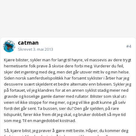
catman
#4
Skrevet
3. mai 2013
Kjære bilister, sykler man for langt til høyre, vil massevis av dere trygt
hermetiserte folk prøve å skvise dere forbi meg. Vurderer du feil,
skjer det ingenting med deg, men det går utover mitt liv og min helse.
Siden norsk samferdselspolitikk har forsømt syklister i årtier har jeg
dessverre svært skjeldent et bedre alternativ enn bilveien. Sykler jeg
på fortauet, vil jeg klandres for at en annen syklist stadig meier ned
gravide og koselige gamle damer med rullator. Bilister som skal ut i
veien vil ikke stoppe for meg mer, og jeg vil like godt kunne gå selv
fordi det går sent. Ta bussen, sier du? Den går sjelden, på rare
tidspunkt, fører ikke frem dit jeg skal, og bruker dobbelt så mye tid
som meg. Til en mangedobbel kostnad.
Så, kjære bilist, jeg prøver å gjøre mitt beste. Håper, du kommer deg