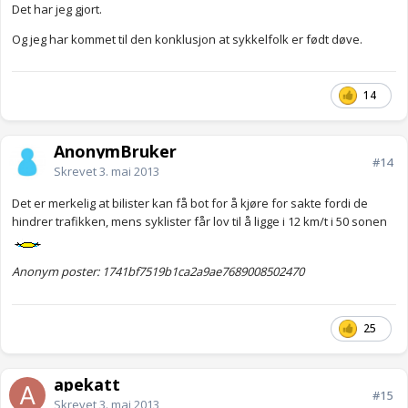
Det har jeg gjort.
Og jeg har kommet til den konklusjon at sykkelfolk er født døve.
14
AnonymBruker
#14
Skrevet
3. mai 2013
Det er merkelig at bilister kan få bot for å kjøre for sakte fordi de
hindrer trafikken, mens syklister får lov til å ligge i 12 km/t i 50 sonen
Anonym poster: 1741bf7519b1ca2a9ae7689008502470
25
apekatt
#15
Skrevet
3. mai 2013