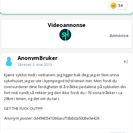
54
Videoannonse
Annonse
AnonymBruker
#2
Skrevet
3. mai 2013
Kjære syklist midt i veibanen. Jeg ligger bak deg, jeg er 5km unna
sykehuset, jeg er ute i kjempegod tid til timen min. Men fordi du
overvurderer dine ferdigheter til å tråkke pedalene på sykkelen din
fort nok rundt,så rekker jeg den ikke fordi du i 70 sona tråkker i ca
28km i timen, og det om du tar i.
GET THE FUCK OUT!!!!!!
Anonym poster: 0d4940541066accf18ab0a500be5e426