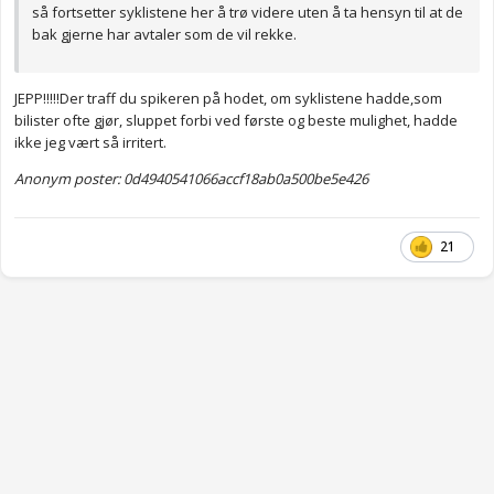
så fortsetter syklistene her å trø videre uten å ta hensyn til at de
bak gjerne har avtaler som de vil rekke.
JEPP!!!!!Der traff du spikeren på hodet, om syklistene hadde,som
bilister ofte gjør, sluppet forbi ved første og beste mulighet, hadde
ikke jeg vært så irritert.
Anonym poster: 0d4940541066accf18ab0a500be5e426
21