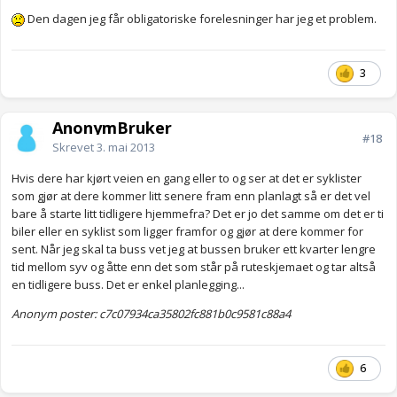
Den dagen jeg får obligatoriske forelesninger har jeg et problem.
3
AnonymBruker
#18
Skrevet
3. mai 2013
Hvis dere har kjørt veien en gang eller to og ser at det er syklister
som gjør at dere kommer litt senere fram enn planlagt så er det vel
bare å starte litt tidligere hjemmefra? Det er jo det samme om det er ti
biler eller en syklist som ligger framfor og gjør at dere kommer for
sent. Når jeg skal ta buss vet jeg at bussen bruker ett kvarter lengre
tid mellom syv og åtte enn det som står på ruteskjemaet og tar altså
en tidligere buss. Det er enkel planlegging...
Anonym poster: c7c07934ca35802fc881b0c9581c88a4
6