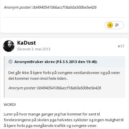
Anonym poster: 0d4940541066accf18ab0a500be5e426
21
KaDust
#17
Skrevet
3. mai 2013
AnonymBruker skrev (På 3.5.2013 den 19.40):
Det går ikke å kjøre forbi på svingete vestlandsveier og på veier
det kommer noen imot hele tiden..
Anonym poster: 0d4940541066accf18ab0a500be5e426
WORD!
Lurer på hvor mange ganger jeg har kommet for sent til
forelesningene på skolen pga helvetes syklister og ingen mulighet til
å kjøre forbi pga motgående trafikk og svingete veier.