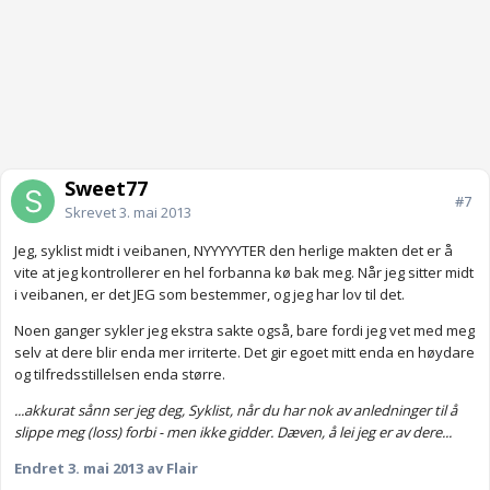
Sweet77
#7
Skrevet
3. mai 2013
Jeg, syklist midt i veibanen, NYYYYYTER den herlige makten det er å
vite at jeg kontrollerer en hel forbanna kø bak meg. Når jeg sitter midt
i veibanen, er det JEG som bestemmer, og jeg har lov til det.
Noen ganger sykler jeg ekstra sakte også, bare fordi jeg vet med meg
selv at dere blir enda mer irriterte. Det gir egoet mitt enda en høydare
og tilfredsstillelsen enda større.
...akkurat sånn ser jeg deg, Syklist, når du har nok av anledninger til å
slippe meg (loss) forbi - men ikke gidder. Dæven, å lei jeg er av dere...
Endret
3. mai 2013
av Flair