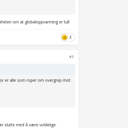
nnheten om at globaloppvarming er tull
2
#3
vor er alle som roper om overgrep mot
ler slutte med å være voldelige.