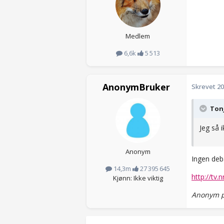
Medlem
6,6k
5 513
AnonymBruker
Skrevet
20
Tonj
Jeg så 
Anonym
Ingen deb
14,3m
27 395 645
http://tv
Kjønn: Ikke viktig
Anonym p