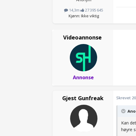
14,3m
27 395 645
Kjønn: Ikke viktig
Videoannonse
Annonse
Gjest Gunfreak
Skrevet
20
Anon
Kan det
høyre s