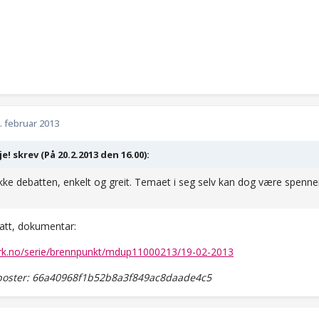
. februar 2013
e! skrev (På 20.2.2013 den 16.00):
ikke debatten, enkelt og greit. Temaet i seg selv kan dog være spenne
att, dokumentar:
.nrk.no/serie/brennpunkt/mdup11000213/19-02-2013
oster: 66a40968f1b52b8a3f849ac8daade4c5