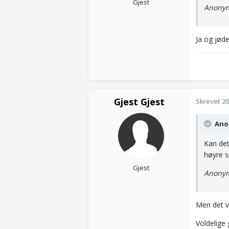
Gjest
Anonym
Ja og jød
Gjest Gjest
Skrevet
20
Anon
Kan det
høyre s
Gjest
Anonym
Men det v
Voldelige 