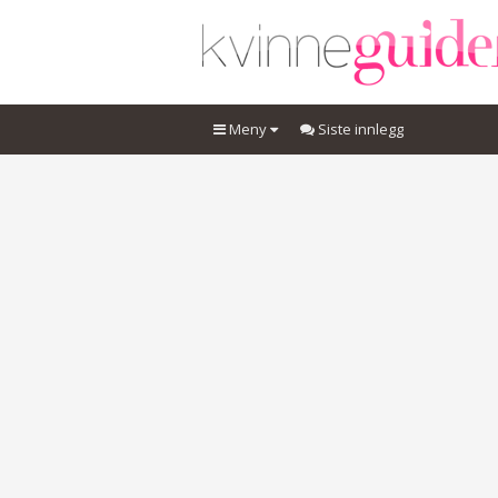
Meny
Siste innlegg