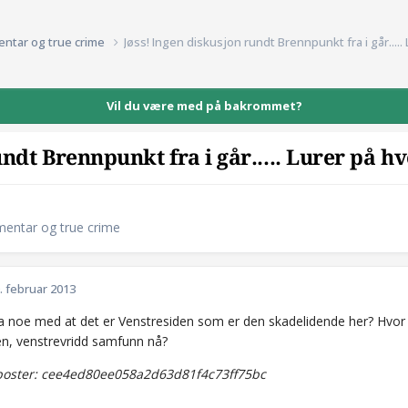
entar og true crime
Jøss! Ingen diskusjon rundt Brennpunkt fra i går.....
Vil du være med på bakrommet?
undt Brennpunkt fra i går..... Lurer på h
mentar og true crime
. februar 2013
a noe med at det er Venstresiden som er den skadelidende her? Hvor
en, venstrevridd samfunn nå?
oster: cee4ed80ee058a2d63d81f4c73ff75bc