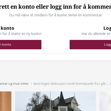
ett en konto eller logg inn for å komme
Du må være et medlem for å kunne skrive en kommentar
 konto
Log
n for å starte en ny konto!
Har du allerede en
n konto
Logg
entar og true crime
Jøss! Ingen diskusjon rundt Brennpunkt fra i går.....