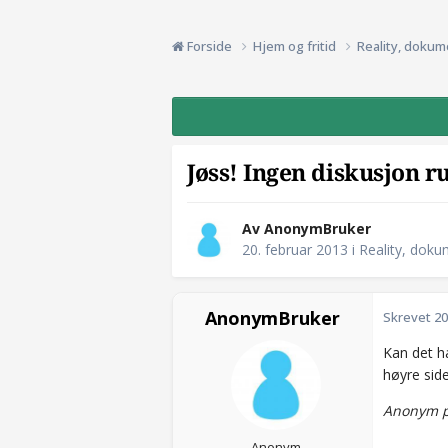
Forside
Hjem og fritid
Reality, dokum
Jøss! Ingen diskusjon r
Av AnonymBruker
20. februar 2013
i
Reality, doku
AnonymBruker
Skrevet
20
Kan det h
høyre sid
Anonym p
Anonym