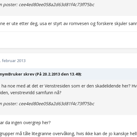
 poster: cee4ed80ee058a2d63d81f4c73ff75bc
ene er ute etter deg, usa er styrt av romvesen og forskere skjuler sa
. februar 2013
ymBruker skrev (På 20.2.2013 den 13.49):
 ha noe med at det er Venstresiden som er den skadelidende her? H
iden, venstrevridd samfunn nå?
 poster: cee4ed80ee058a2d63d81f4c73ff75bc
ar da ingen overgrep her?
grupper må tåle litegranne overvåking, hvis ikke kan de jo kanskje hel