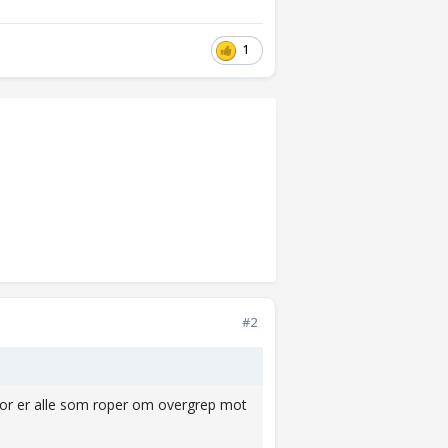
1
#2
vor er alle som roper om overgrep mot