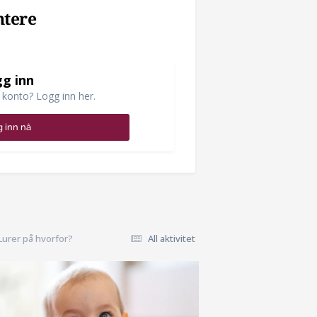
ntere
g inn
 konto? Logg inn her.
 inn nå
 Lurer på hvorfor?
All aktivitet