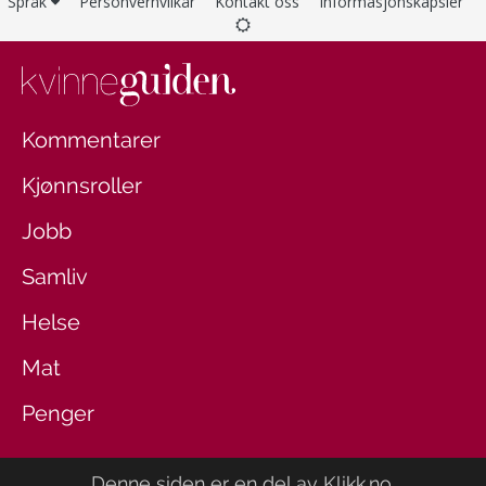
Språk
Personvernvilkår
Kontakt oss
Informasjonskapsler
Kommentarer
Kjønnsroller
Jobb
Samliv
Helse
Mat
Penger
Denne siden er en del av
Klikk.no
.