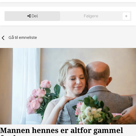
Del
Følgere
0
Gå til emneliste