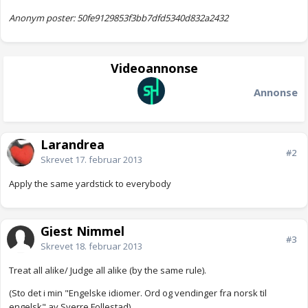
Anonym poster: 50fe9129853f3bb7dfd5340d832a2432
Videoannonse
Annonse
Larandrea
#2
Skrevet
17. februar 2013
Apply the same yardstick to everybody
Gjest Nimmel
#3
Skrevet
18. februar 2013
Treat all alike/ Judge all alike (by the same rule).
(Sto det i min "Engelske idiomer. Ord og vendinger fra norsk til
engelsk" av Sverre Follestad).