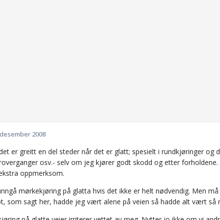
 desember 2008
det er greitt en del steder når det er glatt; spesielt i rundkjøringer o
roverganger osv.- selv om jeg kjører godt skodd og etter forholdene. 
ekstra oppmerksom.
unngå mørkekjøring på glatta hvis det ikke er helt nødvendig. Men må
ot, som sagt her, hadde jeg vært alene på veien så hadde alt vært så
jøring på glatte veier irriterer vettet av meg. Nytter jo ikke om vi andr