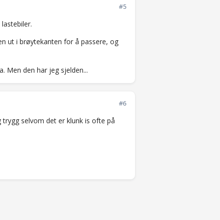
#5
lastebiler.
en ut i brøytekanten for å passere, og
da. Men den har jeg sjelden...
#6
ig trygg selvom det er klunk is ofte på