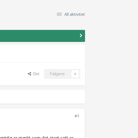
All aktivitet
Del
Følgere
0
#1
amtdig er mørkt som det stort sett er