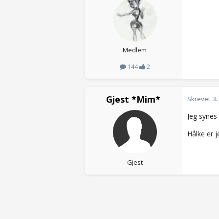
Medlem
144
2
Gjest *Mim*
Skrevet
3.
Jeg synes 
Hålke er je
Gjest