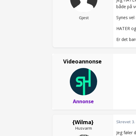
både på ve
Synes vel
Gjest
HATER ogs
Er det bar
Videoannonse
Annonse
{Wilma}
Skrevet
3.
Husvarm
Jeg føler 