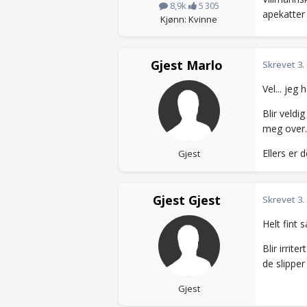
8,9k
5 305
apekatter
Kjønn: Kvinne
Gjest Marlo
Skrevet
3.
Vel... jeg
Blir veldi
meg over.
Ellers er
Gjest
Gjest Gjest
Skrevet
3.
Helt fint 
Blir irrit
de slipper
Gjest