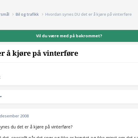
rsmål
Bil og trafikk
Hvordan synes DU det er å kjøre på vinterføre
Vil du være med på bakrommet?
r å kjøre på vinterføre
k
 desember 2008
ynes du det er å kjøre på vinterføre?
det, spesiellt når det snør og ikke er brøytet og ikke minst om det s