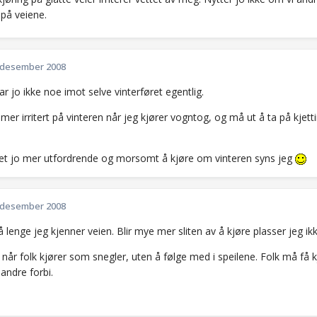
 på veiene.
 desember 2008
 har jo ikke noe imot selve vinterføret egentlig.
g mer irritert på vinteren når jeg kjører vogntog, og må ut å ta på kjettin
 det jo mer utfordrende og morsomt å kjøre om vinteren syns jeg
 desember 2008
så lenge jeg kjenner veien. Blir mye mer sliten av å kjøre plasser jeg ikke
ert når folk kjører som snegler, uten å følge med i speilene. Folk må få 
 andre forbi.