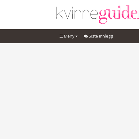
Meny
Siste innlegg