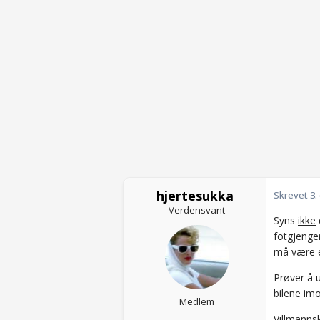
hjertesukka
Skrevet
3.
Verdensvant
Syns
ikke
fotgjenge
må være 
Prøver å 
bilene im
Medlem
Villmannsk