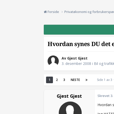
Forside
Privatøkonomi og forbrukerspø
Hvordan synes DU det e
Av Gjest Gjest
3. desember 2008
i
Bil og trafik
1
2
3
NESTE
Side 1 av 3
Gjest Gjest
Skrevet
3.
Hvordan s
Jeg HATER 