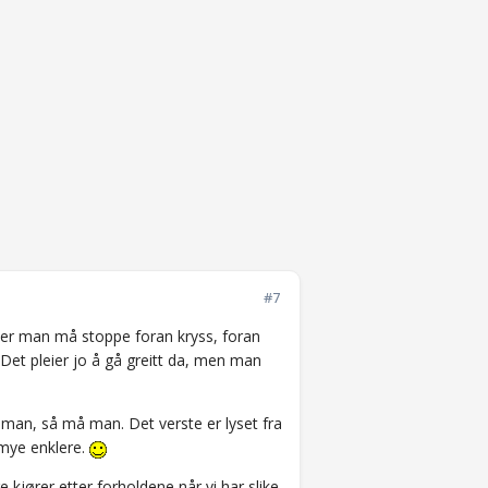
#7
g der man må stoppe foran kryss, foran
Det pleier jo å gå greitt da, men man
 man, så må man. Det verste er lyset fra
 mye enklere.
e kjører etter forholdene når vi har slike