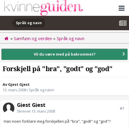
Språk og navn
»
Samfunn og verden
»
Språk og navn
Vil du være med på bakrommet?
Forskjell på "bra", "godt" og "god"
Av Gjest Gjest
13. mars 2008
i
Språk og navn
Gjest Gjest
#1
Skrevet
13. mars 2008
Han noen forklare meg forskjellen på "bra", "godt" og "god"?