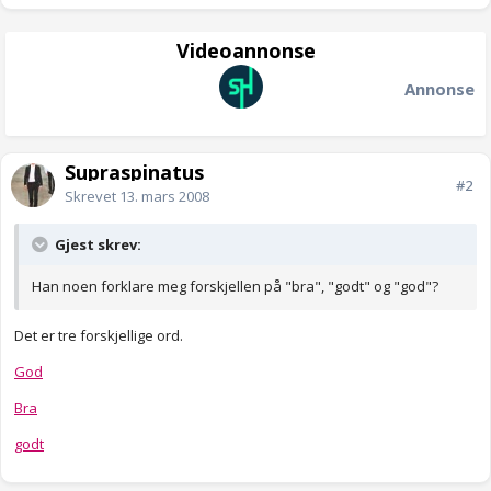
Videoannonse
Annonse
Supraspinatus
#2
Skrevet
13. mars 2008
Gjest skrev:
Han noen forklare meg forskjellen på "bra", "godt" og "god"?
Det er tre forskjellige ord.
God
Bra
godt