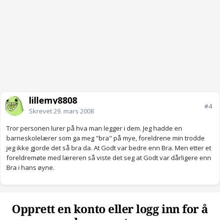
lillemy8808
#4
Skrevet
29. mars 2008
Tror personen lurer på hva man legger i dem. Jeg hadde en
barneskolelærer som ga meg "bra" på mye, foreldrene min trodde
jeg ikke gjorde det så bra da. At Godt var bedre enn Bra. Men etter et
foreldremøte med læreren så viste det seg at Godt var dårligere enn
Bra i hans øyne.
Opprett en konto eller logg inn for å