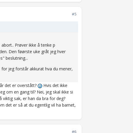
#5
 abort.. Prøver ikke å tenke p
leden. Den føørste uke gråt jeg hver
s" beslutning...
, for jeg forstår akkurat hva du mener,
når det er overstått?
Hvis det ikke
deg om en gang til? Nei, jeg skal ikke si
 viktig sak, er han da bra for deg?
det er så at du egentlig vil ha barnet,
#6