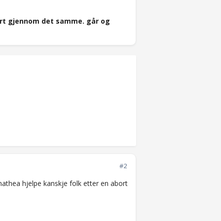
ært gjennom det samme. går og
#2
thea hjelpe kanskje folk etter en abort