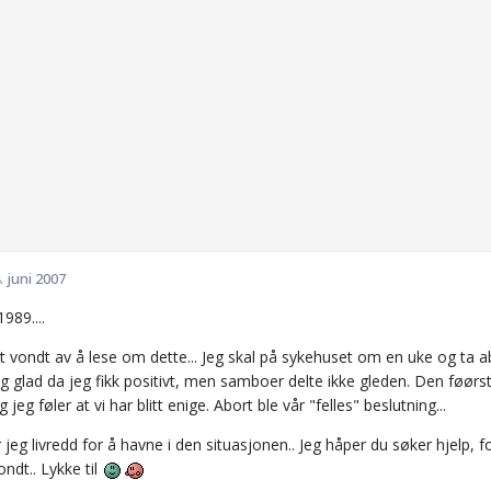
. juni 2007
989....
lt vondt av å lese om dette... Jeg skal på sykehuset om en uke og ta ab
eg glad da jeg fikk positivt, men samboer delte ikke gleden. Den føørs
jeg føler at vi har blitt enige. Abort ble vår "felles" beslutning...
jeg livredd for å havne i den situasjonen.. Jeg håper du søker hjelp, 
ondt.. Lykke til