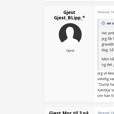
Gjest
Skrevet
14
Gjest_BLipp_*
en s
Hei jent
jeg får
gravidi
dag. Så 
Gjest
Men nå 
og det 
Jeg vil ik
virkelig v
"Dump ham!
Kanskje s
om han fo
Gjest Mor til 3 nå.
Skrevet
14