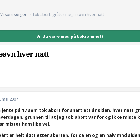
Vi som sørger
tok abort, gråter meg i søvn hver natt
Vil du være med på bakrommet?
 søvn hver natt
. mai 2007
n jente på 17 som tok abort for snart ett år siden. hver natt g
i hverdagen. grunnen til at jeg tok abort var for og ikke mist
ar mistet ham like vel.
vårt er helt døtt etter aborten. for ca en og en halv mnd siden