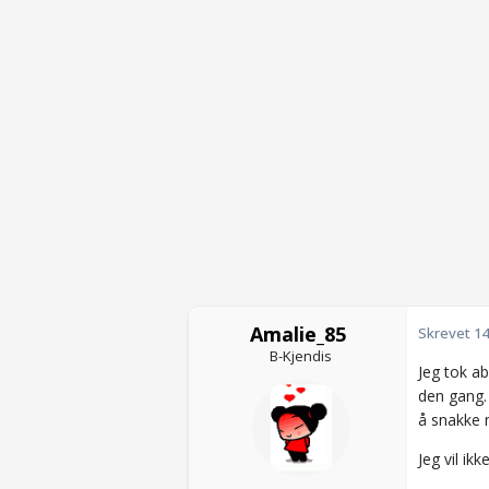
Amalie_85
Skrevet
14
B-Kjendis
Jeg tok ab
den gang.
å snakke 
Jeg vil ik