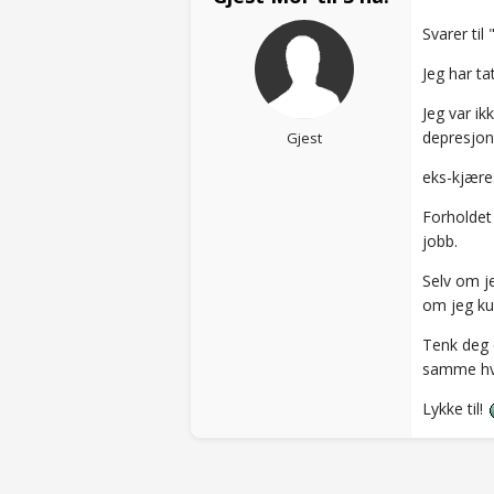
Svarer ti
Jeg har ta
Jeg var ik
depresjon 
Gjest
eks-kjæres
Forholdet 
jobb.
Selv om je
om jeg ku
Tenk deg o
samme hvo
Lykke til!