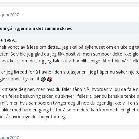
. juni 2007
om går igjennom det samme skrev:
e 1989....
 helt vondt av å lese om dette... Jeg skal på sykehuset om en uke og ta
teten. Selv ble jeg glad da jeg fikk positivt, men samboer delte ikke g
snakket vi om det, og jeg føler at vi har blitt enige. Abort ble vår "felle
er jeg livredd for å havne i den situasjonen.. Jeg håper du søker hjelp
gjør vondt.. Lykke til
ke kritisere deg her, men hvis du føler sånn NÅ, hvordan vil du da føle 
ar en felles beslutning (siden du skriver "felles"), bør du kanskje tenke 
", men hvis samboeren tvinger deg til noe du egentlig ikke vil i en så
nakke med ham en gang til, for å se om dere kan komme til enighet om 
rstår hvor mye det betyr for deg.
. juni 2007