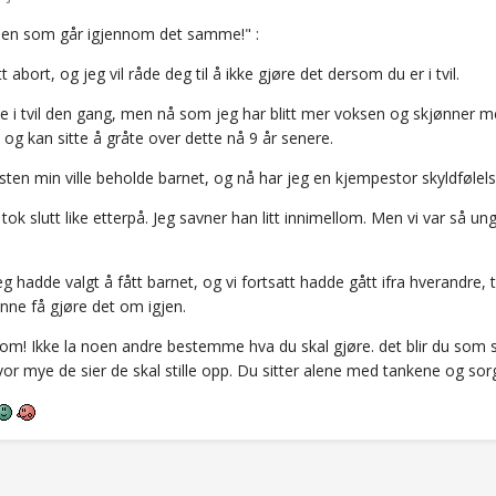
l "en som går igjennom det samme!" :
tt abort, og jeg vil råde deg til å ikke gjøre det dersom du er i tvil.
ke i tvil den gang, men nå som jeg har blitt mer voksen og skjønner mer
og kan sitte å gråte over dette nå 9 år senere.
ten min ville beholde barnet, og nå har jeg en kjempestor skyldfølelse f
tok slutt like etterpå. Jeg savner han litt innimellom. Men vi var så 
g hadde valgt å fått barnet, og vi fortsatt hadde gått ifra hverandre, tro
nne få gjøre det om igjen.
m! Ikke la noen andre bestemme hva du skal gjøre. det blir du som sit
r mye de sier de skal stille opp. Du sitter alene med tankene og sorg