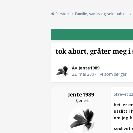
Forside
Familie, samliv og seksualitet
tok abort, gråter meg i
Av Jente1989
22. mai 2007
i
Vi som sørger
Jente1989
Skrevet
22
Sjenert
hei. er e
utslitt 
om jeg h
sexlivet 