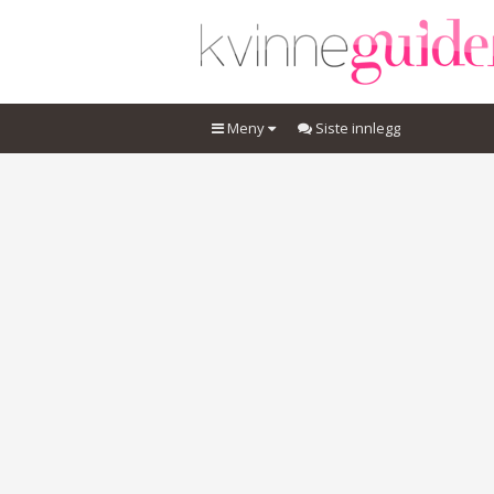
Meny
Siste innlegg