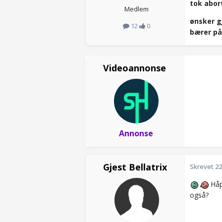
tok abort
Medlem
ønsker g
12
0
bærer på
Videoannonse
Annonse
Gjest Bellatrix
Skrevet
22
Håpe
også?