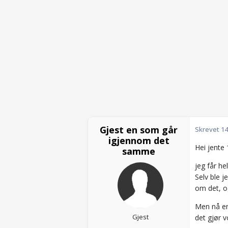
Gjest en som går
Skrevet
14
igjennom det
Hei jente 1
samme
jeg får he
Selv ble j
om det, og 
Men nå er 
Gjest
det gjør v