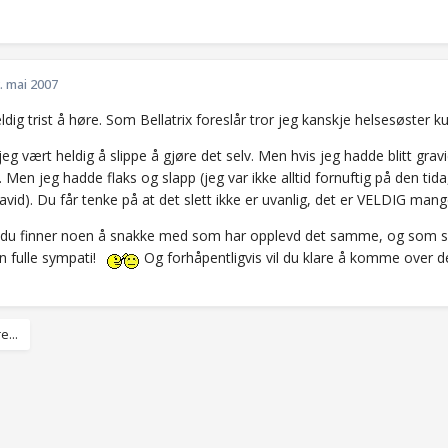
. mai 2007
ldig trist å høre. Som Bellatrix foreslår tror jeg kanskje helsesøster
 jeg vært heldig å slippe å gjøre det selv. Men hvis jeg hadde blitt gra
. Men jeg hadde flaks og slapp (jeg var ikke alltid fornuftig på den tida
avid). Du får tenke på at det slett ikke er uvanlig, det er VELDIG m
 du finner noen å snakke med som har opplevd det samme, og som s
in fulle sympati!
Og forhåpentligvis vil du klare å komme over det
e...