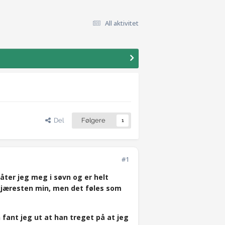
All aktivitet
Del
Følgere
1
#1
råter jeg meg i søvn og er helt
e kjæresten min, men det føles som
 fant jeg ut at han treget på at jeg