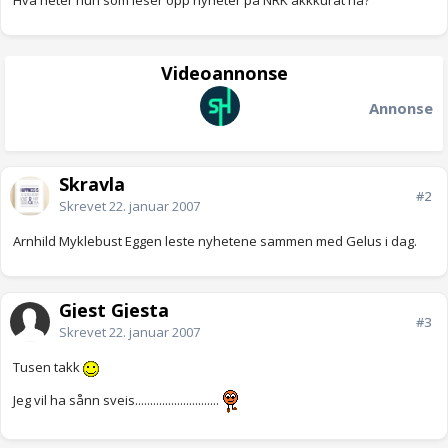
Hva heter hun som leser opp nyheter på NRK akkkurat nå?
Videoannonse
Annonse
Skravla
#2
Skrevet
22. januar 2007
Arnhild Myklebust Eggen leste nyhetene sammen med Gelus i dag.
Gjest Gjesta
#3
Skrevet
22. januar 2007
Tusen takk
Jeg vil ha sånn sveis............................