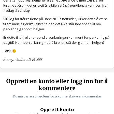
der etter jobb, og i helgene reiser jeg ofte til Oslo med tog. Derfor
lurer jeg på om det er greit å la bilen stå på pendlerparkeringen fra
fredag til søndag.
Slik jeg forstår reglene på Bane NORs nettsider, virker dette å være
tillatt, men jeg er litt usikker siden det ikke står noe spesifikt om
parkering gjennom helgen.
Er dette tillatt, eller er pendlerparkeringen kun ment for parkering på
dagtid? Har noen erfaring med å la bilen stå der gjennom helgen?
Takk!
😊
Anonymkode: ad345...958
Opprett en konto eller logg inn for å
kommentere
Du må være et medlem for å kunne skrive en kommentar
Opprett konto