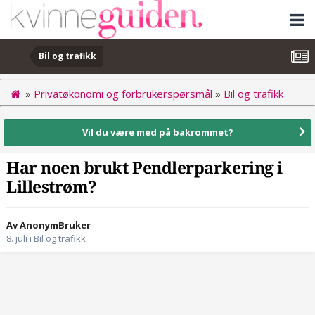
Bil og trafikk
»
Privatøkonomi og forbrukerspørsmål
»
Bil og trafikk
Vil du være med på bakrommet?
Har noen brukt Pendlerparkering i
Lillestrøm?
Av AnonymBruker
8. juli
i
Bil og trafikk