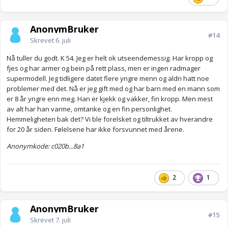
AnonymBruker
#14
Skrevet
6. juli
Nå tuller du godt. K 54. Jeg er helt ok utseendemessig. Har kropp og
fjes og har armer og bein på rett plass, men er ingen radmager
supermodell. Jeg tidligere datet flere yngre menn og aldri hatt noe
problemer med det. Nå er jeg gift med og har barn med en mann som
er 8 år yngre enn meg. Han er kjekk og vakker, fin kropp. Men mest
av alt har han varme, omtanke og en fin personlighet.
Hemmeligheten bak det? Vi ble forelsket og tiltrukket av hverandre
for 20 år siden. Følelsene har ikke forsvunnet med årene.
Anonymkode: c020b...8a1
2
1
AnonymBruker
#15
Skrevet
7. juli