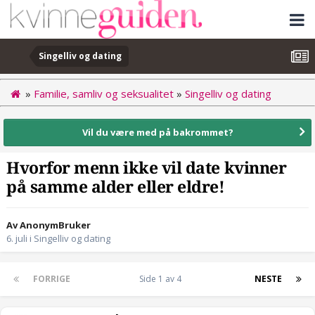
Singelliv og dating
»
Familie, samliv og seksualitet
»
Singelliv og dating
Vil du være med på bakrommet?
Hvorfor menn ikke vil date kvinner
på samme alder eller eldre!
Av AnonymBruker
6. juli
i
Singelliv og dating
FORRIGE
Side 1 av 4
NESTE