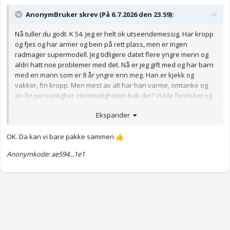
AnonymBruker skrev (På 6.7.2026 den 23.59):
Nå tuller du godt. K 54. Jeg er helt ok utseendemessig. Har kropp
og fjes og har armer og bein på rett plass, men er ingen
radmager supermodell. Jeg tidligere datet flere yngre menn og
aldri hatt noe problemer med det. Nå er jeg gift med og har barn
med en mann som er 8 år yngre enn meg. Han er kjekk og
vakker, fin kropp. Men mest av alt har han varme, omtanke og
en fin personlighet. Hemmeligheten bak det? Vi ble forelsket og
tiltrukket av hverandre for 20 år siden. Følelsene har ikke
Ekspander
forsvunnet med årene.
Anonymkode: c020b...8a1
OK. Da kan vi bare pakke sammen
👍
Anonymkode: ae594...1e1