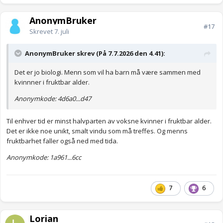
AnonymBruker
#17
Skrevet
7. juli
AnonymBruker skrev (På 7.7.2026 den 4.41):
Det er jo biologi. Menn som vil ha barn må være sammen med
kvinnner i fruktbar alder.
Anonymkode: 4d6a0...d47
Til enhver tid er minst halvparten av voksne kvinner i fruktbar alder.
Det er ikke noe unikt, smalt vindu som må treffes. Og menns
fruktbarhet faller også ned med tida.
Anonymkode: 1a961...6cc
7
6
Lorian