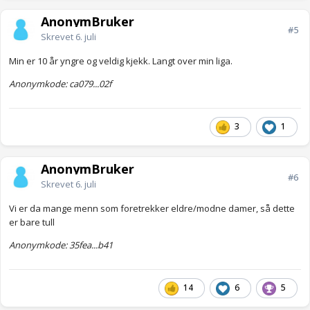
AnonymBruker
#5
Skrevet
6. juli
Min er 10 år yngre og veldig kjekk. Langt over min liga.
Anonymkode: ca079...02f
3
1
AnonymBruker
#6
Skrevet
6. juli
Vi er da mange menn som foretrekker eldre/modne damer, så dette
er bare tull
Anonymkode: 35fea...b41
14
6
5