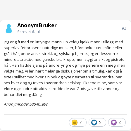
AnonymBruker
#4
Skrevet
6. juli
Jeg er gift med en litt yngre mann. En veldig kjekk mann i tillegg, med
superlav fettprosent, naturlige muskler, hårmanke uten måne eller
grått hår, pene ansiktstrekk og sylskarp hjerne. Jeg er dessverre
mindre attraktiv, med ganske bra kropp, men stygt ansikt og pistrete
hår. Han hadde sjans på andre, yngre og mye penere enn meg, men
valgte meg. Vi ler, har timelange diskusjoner om alt mulig, kan også
sitte i stillhet med hver sin bok og nyte nærheten til hverandre, har
sex hver dag og trives i hverandres selskap. Eksene mine, som var
eldre og mindre attraktive, trodde de var Guds gave til kvinner og
behandlet meg dårlig.
Anonymkode: 58b4f...e0c
7
5
2