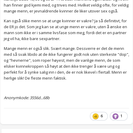
han finner god kjemi med, og trives med. Hvilket veldig ofte, for veldig
mange menn, er jevnaldrende kvinner de liker utover sex også.
Kan også slike menn se at unge kvinner er vakre? Ja så definitivt, for
de ER jo det. Som jeg kan se at unge menn er vakre, uten å ønske en
mann som ikke er i samme livsfase som meg, fordi det er en partner
jeg vil ha, ikke bare sexpartner.
Mange menn er også slik. Svært mange. Dessverre er det de menn
med så svak libido at de ikke fungerer godt nok uten sterkeste "dop",
og "hevnerne", som roper høyest, men de vanlige menn, de som
elsker kvinnekroppen så høyt at den ikke trenger å være ung og
perfekt for å synke salig inn i den, de er nok likevel i flertall. Menn er
herlige slik! De fleste menn faktisk.
Anonymkode: 3556d...68b
6
1