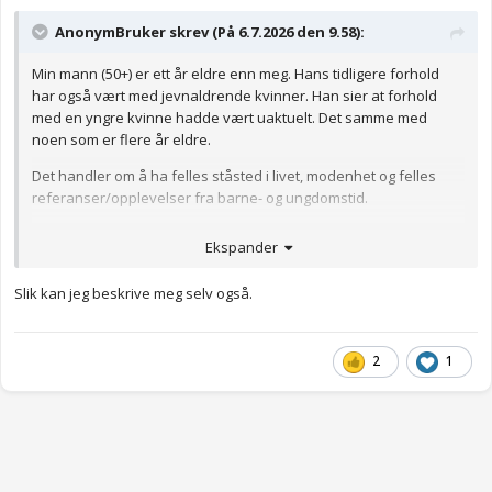
AnonymBruker skrev (På 6.7.2026 den 9.58):
Min mann (50+) er ett år eldre enn meg. Hans tidligere forhold
har også vært med jevnaldrende kvinner. Han sier at forhold
med en yngre kvinne hadde vært uaktuelt. Det samme med
noen som er flere år eldre.
Det handler om å ha felles ståsted i livet, modenhet og felles
referanser/opplevelser fra barne- og ungdomstid.
Han ble selv far tidlig og yngre kvinner minner ham for mye om
Ekspander
egne barn som nå er godt over 30 år.
Anonymkode: a3bf7...f1d
Slik kan jeg beskrive meg selv også.
2
1