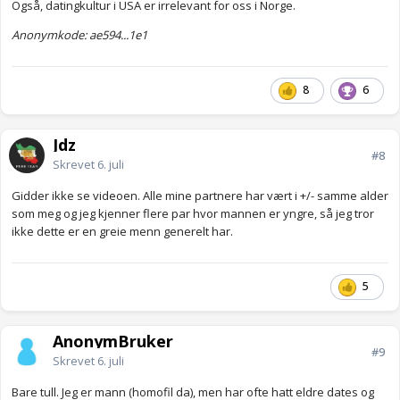
Også, datingkultur i USA er irrelevant for oss i Norge.
Anonymkode: ae594...1e1
8
6
Jdz
#8
Skrevet
6. juli
Gidder ikke se videoen. Alle mine partnere har vært i +/- samme alder
som meg og jeg kjenner flere par hvor mannen er yngre, så jeg tror
ikke dette er en greie menn generelt har.
5
AnonymBruker
#9
Skrevet
6. juli
Bare tull. Jeg er mann (homofil da), men har ofte hatt eldre dates og