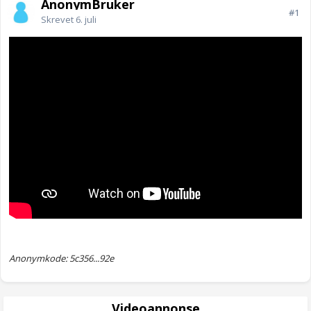
AnonymBruker
#1
Skrevet
6. juli
Anonymkode: 5c356...92e
Videoannonse