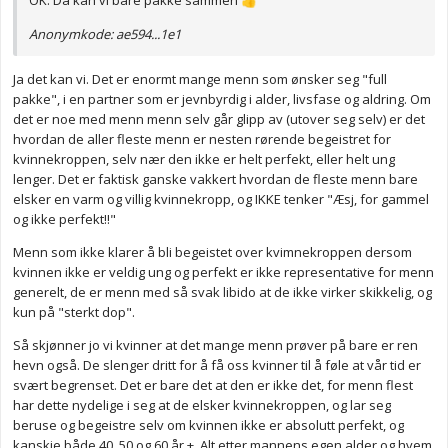
OK. Da kan vi bare pakke sammen
👍
Anonymkode: ae594...1e1
Ja det kan vi. Det er enormt mange menn som ønsker seg "full
pakke", i en partner som er jevnbyrdig i alder, livsfase og aldring. Om
det er noe med menn menn selv går glipp av (utover seg selv) er det
hvordan de aller fleste menn er nesten rørende begeistret for
kvinnekroppen, selv nær den ikke er helt perfekt, eller helt ung
lenger. Det er faktisk ganske vakkert hvordan de fleste menn bare
elsker en varm og villig kvinnekropp, og IKKE tenker "Æsj, for gammel
og ikke perfekt!!"
Menn som ikke klarer å bli begeistet over kvimnekroppen dersom
kvinnen ikke er veldig ung og perfekt er ikke representative for menn
generelt, de er menn med så svak libido at de ikke virker skikkelig, og
kun på "sterkt dop".
Så skjønner jo vi kvinner at det mange menn prøver på bare er ren
hevn også. De slenger dritt for å få oss kvinner til å føle at vår tid er
svært begrenset. Det er bare det at den er ikke det, for menn flest
har dette nydelige i seg at de elsker kvinnekroppen, og lar seg
beruse og begeistre selv om kvinnen ikke er absolutt perfekt, og
kanskje både 40, 50 og 60 år +. Alt etter mannens egen alder og hvem