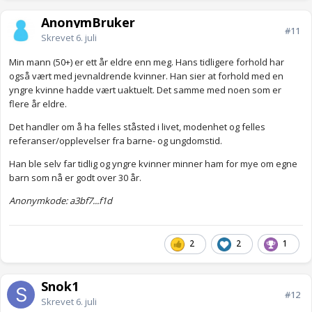
AnonymBruker
#11
Skrevet
6. juli
Min mann (50+) er ett år eldre enn meg. Hans tidligere forhold har
også vært med jevnaldrende kvinner. Han sier at forhold med en
yngre kvinne hadde vært uaktuelt. Det samme med noen som er
flere år eldre.
Det handler om å ha felles ståsted i livet, modenhet og felles
referanser/opplevelser fra barne- og ungdomstid.
Han ble selv far tidlig og yngre kvinner minner ham for mye om egne
barn som nå er godt over 30 år.
Anonymkode: a3bf7...f1d
2
2
1
Snok1
#12
Skrevet
6. juli