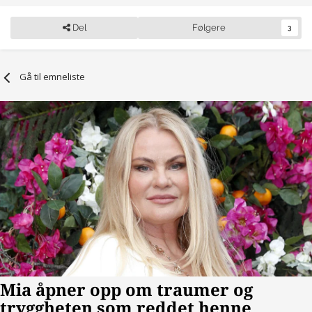
Del
Følgere
3
Gå til emneliste