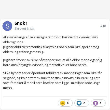
Snok1
#10
Skrevet
6. juli
Alle mine langvarige kjærlighetsforhold har vært til kvinner i min
aldersgruppe.
Jeg har aldri følt romantisk tilknytning noen som ikke speiler meg
alders- og erfaringsmessig.
Jeg bare fnyser av slike påstander som at alle eldre menn egentlig
bare ønsker yngre kvinner, og motsatt vei er bare pervo.
Slike hypoteser er åpenbart fabrikert av mannslinger som ikke får
seg noe, og kolportert av halvfascistiske nitwits à la Musk og Tate
som forsøker å mobilisere kraften som ligge i mistilpassede unge
menn.
6
2
5