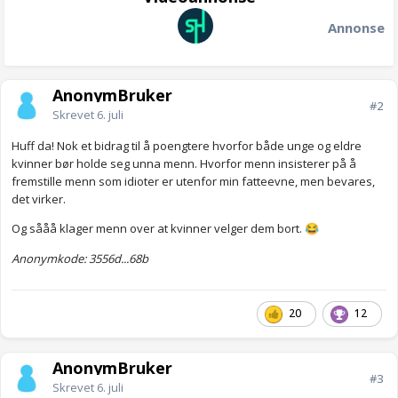
Annonse
AnonymBruker
#2
Skrevet
6. juli
Huff da! Nok et bidrag til å poengtere hvorfor både unge og eldre
kvinner bør holde seg unna menn. Hvorfor menn insisterer på å
fremstille menn som idioter er utenfor min fatteevne, men bevares,
det virker.
Og sååå klager menn over at kvinner velger dem bort.
😂
Anonymkode: 3556d...68b
20
12
AnonymBruker
#3
Skrevet
6. juli