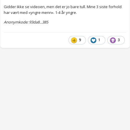
Gidder ikke se videoen, men det er jo bare tull. Mine 3 siste forhold
har vært med «yngre menn». 1-4 år yngre.
Anonymkode: 93da8...385
9
1
3