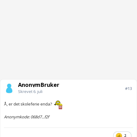
AnonymBruker
#13
Skrevet
6. juli
Å, er det skoleferie enda?
Anonymkode: 068d7...f2f
2