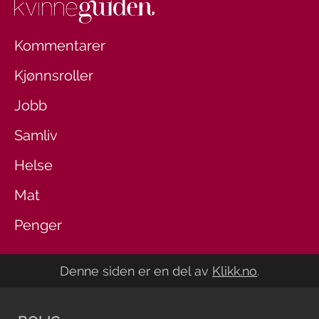
Kommentarer
Kjønnsroller
Jobb
Samliv
Helse
Mat
Penger
Denne siden er en del av
Klikk.no
.