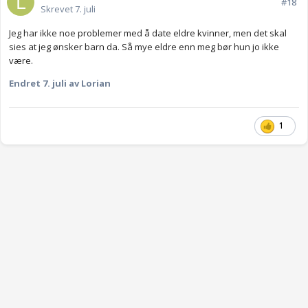
#18
Skrevet
7. juli
Jeg har ikke noe problemer med å date eldre kvinner, men det skal
sies at jeg ønsker barn da. Så mye eldre enn meg bør hun jo ikke
være.
Endret
7. juli
av Lorian
1