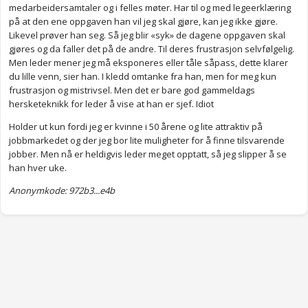
medarbeidersamtaler og i felles møter. Har til og med legeerklæring
på at den ene oppgaven han vil jeg skal gjøre, kan jeg ikke gjøre.
Likevel prøver han seg. Så jeg blir «syk» de dagene oppgaven skal
gjøres og da faller det på de andre. Til deres frustrasjon selvfølgelig.
Men leder mener jeg må eksponeres eller tåle såpass, dette klarer
du lille venn, sier han. I kledd omtanke fra han, men for meg kun
frustrasjon og mistrivsel. Men det er bare god gammeldags
hersketeknikk for leder å vise at han er sjef. Idiot
Holder ut kun fordi jeg er kvinne i 50 årene og lite attraktiv på
jobbmarkedet og der jeg bor lite muligheter for å finne tilsvarende
jobber. Men nå er heldigvis leder meget opptatt, så jeg slipper å se
han hver uke.
Anonymkode: 972b3...e4b