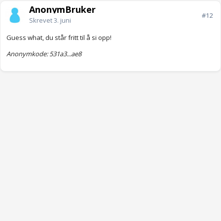
AnonymBruker
#12
Skrevet
3. juni
Guess what, du står fritt til å si opp!
Anonymkode: 531a3...ae8