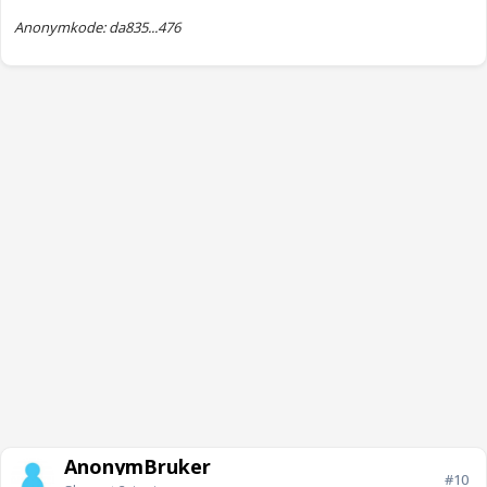
Anonymkode: da835...476
AnonymBruker
#10