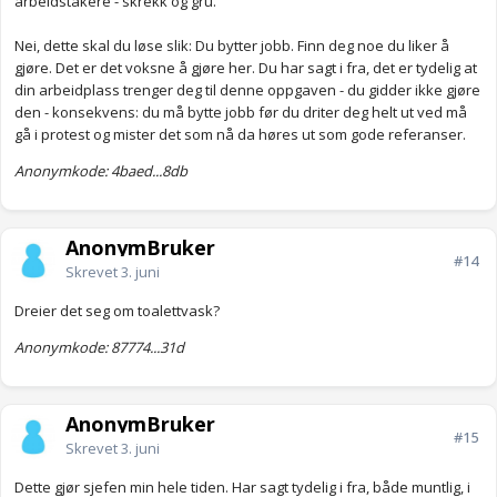
arbeidstakere - skrekk og gru.
Det finnes åtte andre ansvarsoppgaver på jobben som jeg er
Nei, dette skal du løse slik: Du bytter jobb. Finn deg noe du liker å
kvalifiser for, og som jeg også har fått meget gode
gjøre. Det er det voksne å gjøre her. Du har sagt i fra, det er tydelig at
tilbakemeldinger på tidligere.
din arbeidplass trenger deg til denne oppgaven - du gidder ikke gjøre
Anonymkode: a5d44...bb3
den - konsekvens: du må bytte jobb før du driter deg helt ut ved må
gå i protest og mister det som nå da høres ut som gode referanser.
Anonymkode: 4baed...8db
AnonymBruker
#14
Skrevet
3. juni
Dreier det seg om toalettvask?
Anonymkode: 87774...31d
AnonymBruker
#15
Skrevet
3. juni
Dette gjør sjefen min hele tiden. Har sagt tydelig i fra, både muntlig, i