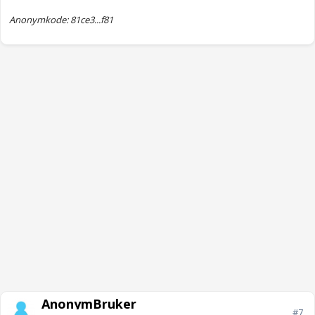
Anonymkode: 81ce3...f81
AnonymBruker
#7