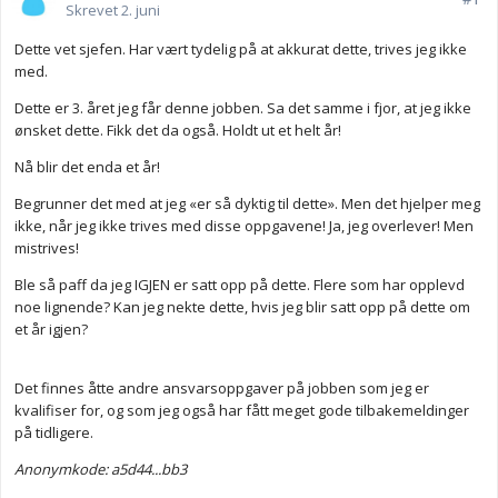
Skrevet
2. juni
Dette vet sjefen. Har vært tydelig på at akkurat dette, trives jeg ikke
med.
Dette er 3. året jeg får denne jobben. Sa det samme i fjor, at jeg ikke
ønsket dette. Fikk det da også. Holdt ut et helt år!
Nå blir det enda et år!
Begrunner det med at jeg «er så dyktig til dette». Men det hjelper meg
ikke, når jeg ikke trives med disse oppgavene! Ja, jeg overlever! Men
mistrives!
Ble så paff da jeg IGJEN er satt opp på dette. Flere som har opplevd
noe lignende? Kan jeg nekte dette, hvis jeg blir satt opp på dette om
et år igjen?
Det finnes åtte andre ansvarsoppgaver på jobben som jeg er
kvalifiser for, og som jeg også har fått meget gode tilbakemeldinger
på tidligere.
Anonymkode: a5d44...bb3