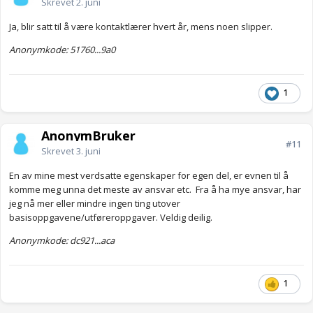
Skrevet
2. juni
Ja, blir satt til å være kontaktlærer hvert år, mens noen slipper.
Anonymkode: 51760...9a0
1
AnonymBruker
#11
Skrevet
3. juni
En av mine mest verdsatte egenskaper for egen del, er evnen til å
komme meg unna det meste av ansvar etc. Fra å ha mye ansvar, har
jeg nå mer eller mindre ingen ting utover
basisoppgavene/utføreroppgaver. Veldig deilig.
Anonymkode: dc921...aca
1