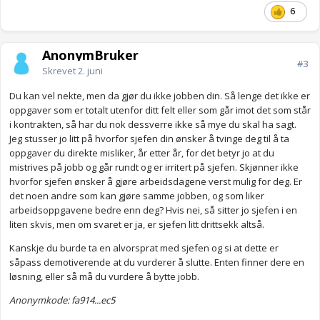
6
AnonymBruker
#3
Skrevet
2. juni
Du kan vel nekte, men da gjør du ikke jobben din. Så lenge det ikke er
oppgaver som er totalt utenfor ditt felt eller som går imot det som står
i kontrakten, så har du nok dessverre ikke så mye du skal ha sagt.
Jeg stusser jo litt på hvorfor sjefen din ønsker å tvinge deg til å ta
oppgaver du direkte misliker, år etter år, for det betyr jo at du
mistrives på jobb og går rundt og er irritert på sjefen. Skjønner ikke
hvorfor sjefen ønsker å gjøre arbeidsdagene verst mulig for deg. Er
det noen andre som kan gjøre samme jobben, og som liker
arbeidsoppgavene bedre enn deg? Hvis nei, så sitter jo sjefen i en
liten skvis, men om svaret er ja, er sjefen litt drittsekk altså.
Kanskje du burde ta en alvorsprat med sjefen og si at dette er
såpass demotiverende at du vurderer å slutte. Enten finner dere en
løsning, eller så må du vurdere å bytte jobb.
Anonymkode: fa914...ec5