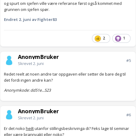
og spurt om sjefen ville være referanse først også kommet med
Anonymkode: a5d44...bb3
grunnen om sjefen spør.
Endret
2. juni
av Fighter83
2
1
AnonymBruker
#5
Skrevet
2. juni
Redet reelt at noen andre tar oppgaven eller setter de bare deg til
det fordi ingen andre kan?
Anonymkode: dd51e...523
AnonymBruker
#6
Skrevet
2. juni
Er det noko
heilt
utanfor stillingsbeskrivinga di? Feks lage til seminar
eller være brannvakt eller noko?