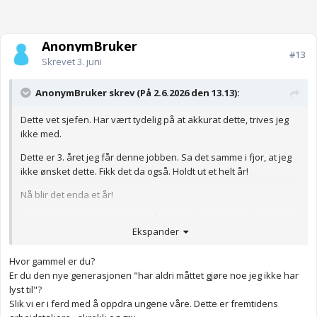
AnonymBruker
#13
Skrevet
3. juni
AnonymBruker skrev (På 2.6.2026 den 13.13):
Dette vet sjefen. Har vært tydelig på at akkurat dette, trives jeg
ikke med.
Dette er 3. året jeg får denne jobben. Sa det samme i fjor, at jeg
ikke ønsket dette. Fikk det da også. Holdt ut et helt år!
Nå blir det enda et år!
Begrunner det med at jeg «er så dyktig til dette». Men det hjelper
Ekspander
meg ikke, når jeg ikke trives med disse oppgavene! Ja, jeg
overlever! Men mistrives!
Hvor gammel er du?
Ble så paff da jeg IGJEN er satt opp på dette. Flere som har
Er du den nye generasjonen "har aldri måttet gjøre noe jeg ikke har
opplevd noe lignende? Kan jeg nekte dette, hvis jeg blir satt opp
lyst til"?
på dette om et år igjen?
Slik vi er i ferd med å oppdra ungene våre. Dette er fremtidens