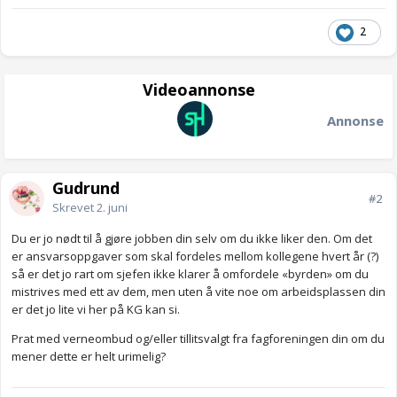
2
Videoannonse
Annonse
Gudrund
#2
Skrevet
2. juni
Du er jo nødt til å gjøre jobben din selv om du ikke liker den. Om det
er ansvarsoppgaver som skal fordeles mellom kollegene hvert år (?)
så er det jo rart om sjefen ikke klarer å omfordele «byrden» om du
mistrives med ett av dem, men uten å vite noe om arbeidsplassen din
er det jo lite vi her på KG kan si.
Prat med verneombud og/eller tillitsvalgt fra fagforeningen din om du
mener dette er helt urimelig?