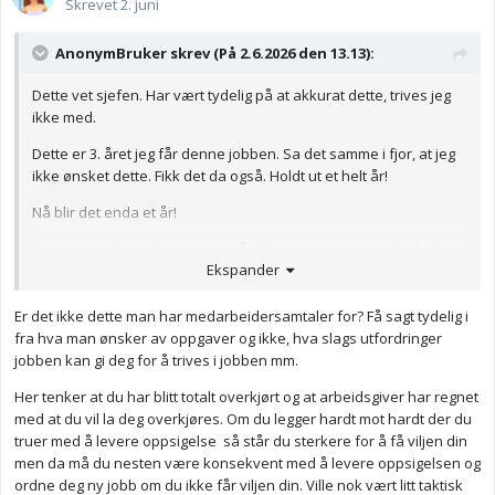
Skrevet
2. juni
AnonymBruker skrev (På 2.6.2026 den 13.13):
Dette vet sjefen. Har vært tydelig på at akkurat dette, trives jeg
ikke med.
Dette er 3. året jeg får denne jobben. Sa det samme i fjor, at jeg
ikke ønsket dette. Fikk det da også. Holdt ut et helt år!
Nå blir det enda et år!
Begrunner det med at jeg «er så dyktig til dette». Men det hjelper
Ekspander
meg ikke, når jeg ikke trives med disse oppgavene! Ja, jeg
overlever! Men mistrives!
Er det ikke dette man har medarbeidersamtaler for? Få sagt tydelig i
Ble så paff da jeg IGJEN er satt opp på dette. Flere som har
fra hva man ønsker av oppgaver og ikke, hva slags utfordringer
opplevd noe lignende? Kan jeg nekte dette, hvis jeg blir satt opp
jobben kan gi deg for å trives i jobben mm.
på dette om et år igjen?
Her tenker at du har blitt totalt overkjørt og at arbeidsgiver har regnet
med at du vil la deg overkjøres. Om du legger hardt mot hardt der du
Det finnes åtte andre ansvarsoppgaver på jobben som jeg er
truer med å levere oppsigelse så står du sterkere for å få viljen din
kvalifiser for, og som jeg også har fått meget gode
men da må du nesten være konsekvent med å levere oppsigelsen og
tilbakemeldinger på tidligere.
ordne deg ny jobb om du ikke får viljen din. Ville nok vært litt taktisk