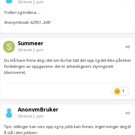
Skrevet
2. juni
Trolleri og trollera.....
Anonymkode: 62951...b90
Summeer
#8
Skrevet
2. juni
Du må bare finne deg i det om du har tatt det opp og det ikke påvirker
fordelingen av oppgavene. det er arbeidsgivers styringsrett
(dessverre).
1
AnonymBruker
#9
Skrevet
2. juni
Tips: stillinger kan sies opp og ny jobb kan finnes. Ingen tvinger deg til
å stå i den jobben.