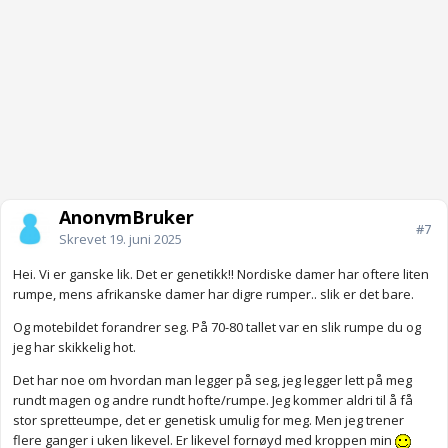
AnonymBruker
#7
Skrevet
19. juni 2025
Hei. Vi er ganske lik. Det er genetikk!! Nordiske damer har oftere liten
rumpe, mens afrikanske damer har digre rumper.. slik er det bare.
Og motebildet forandrer seg. På 70-80 tallet var en slik rumpe du og
jeg har skikkelig hot.
Det har noe om hvordan man legger på seg, jeg legger lett på meg
rundt magen og andre rundt hofte/rumpe. Jeg kommer aldri til å få
stor spretteumpe, det er genetisk umulig for meg. Men jeg trener
flere ganger i uken likevel. Er likevel fornøyd med kroppen min