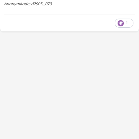
Anonymkode: d7905...070
1