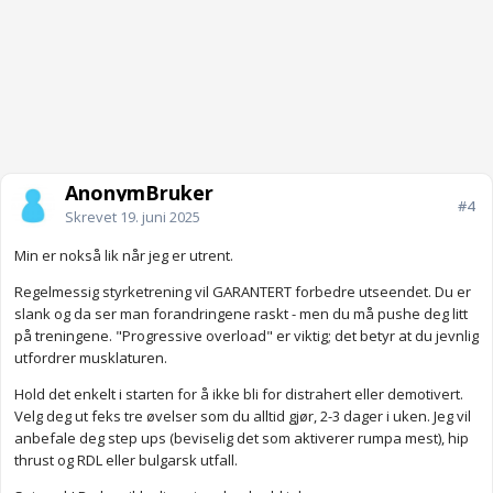
AnonymBruker
#4
Skrevet
19. juni 2025
Min er nokså lik når jeg er utrent.
Regelmessig styrketrening vil GARANTERT forbedre utseendet. Du er
slank og da ser man forandringene raskt - men du må pushe deg litt
på treningene. "Progressive overload" er viktig; det betyr at du jevnlig
utfordrer musklaturen.
Hold det enkelt i starten for å ikke bli for distrahert eller demotivert.
Velg deg ut feks tre øvelser som du alltid gjør, 2-3 dager i uken. Jeg vil
anbefale deg step ups (beviselig det som aktiverer rumpa mest), hip
thrust og RDL eller bulgarsk utfall.