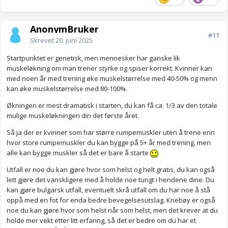
AnonymBruker
#11
Skrevet
20. juni 2025
Startpunktet er genetisk, men mennesker har ganske lik
muskeløkning om man trener styrke og spiser korrekt. Kvinner kan
med noen år med trening øke muskelstørrelse med 40-50% og menn
kan øke muskelstørrelse med 80-100%.
Økningen er mest dramatisk i starten, du kan få ca. 1/3 av den totale
mulige muskeløkningen din det første året.
Så ja der er kvinner som har større rumpemuskler uten å trene enn
hvor store rumpemuskler du kan bygge på 5+ år med trening, men
alle kan bygge muskler så det er bare å starte
Utfall er noe du kan gjøre hvor som helst og helt gratis, du kan også
lett gjøre det vanskligere med å holde noe tungt i hendene dine. Du
kan gjøre bulgarsk utfall, eventuelt skrå utfall om du har noe å stå
oppå med en fot for enda bedre bevegelsesutslag. Knebøy er også
noe du kan gjøre hvor som helst når som helst, men det krever at du
holde mer vekt etter litt erfaring, så det er bedre om du har et