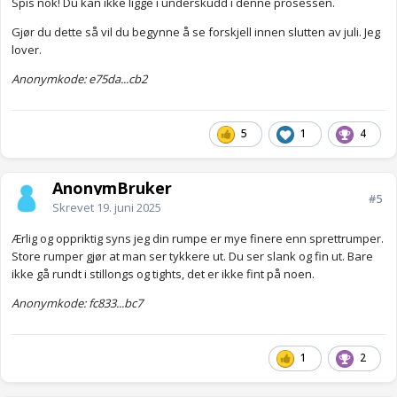
Spis nok! Du kan ikke ligge i underskudd i denne prosessen.
Gjør du dette så vil du begynne å se forskjell innen slutten av juli. Jeg
lover.
Anonymkode: e75da...cb2
5
1
4
AnonymBruker
#5
Skrevet
19. juni 2025
Ærlig og oppriktig syns jeg din rumpe er mye finere enn sprettrumper.
Store rumper gjør at man ser tykkere ut. Du ser slank og fin ut. Bare
ikke gå rundt i stillongs og tights, det er ikke fint på noen.
Anonymkode: fc833...bc7
1
2