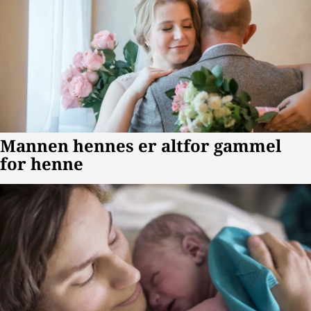
Anonymkode: 55806...201