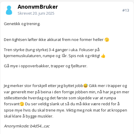
AnonymBruker
#13
Skrevet
20. juni 2025
Genetikk og trening.
Den tightsen løfter ikke akkurat frem noe former heller
🫣
Tren styrke (tung styrke) 3-4 ganger i uka. Fokuser på
kjernemuskulaturen, rumpe og lår. Spis nok og riktig!
👍
Gå mye i oppoverbakker, trapper og fjellturer.
Jeg merker stor forskjell etter jeg byttet jobb
Gikk mer i trapper og
😅
var generelt mer på beina i den forrige jobben min, nå har jeg en mer
stillesittende hverdag og det første som skjedde var at rumpa
forsvant
Du ser veldig slank ut så du må ikke være redd for å
🫣
spise mye hvis du skal trene mye. Viktig meg nok mat for at kroppen
skal klare å bygge muskler.
Anonymkode: b4d54...cac