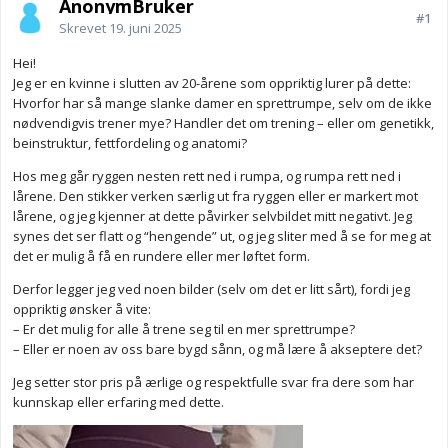
AnonymBruker
#1
Skrevet
19. juni 2025
Hei!
Jeg er en kvinne i slutten av 20-årene som oppriktig lurer på dette:
Hvorfor har så mange slanke damer en sprettrumpe, selv om de ikke
nødvendigvis trener mye? Handler det om trening – eller om genetikk,
beinstruktur, fettfordeling og anatomi?
Hos meg går ryggen nesten rett ned i rumpa, og rumpa rett ned i
lårene. Den stikker verken særlig ut fra ryggen eller er markert mot
lårene, og jeg kjenner at dette påvirker selvbildet mitt negativt. Jeg
synes det ser flatt og “hengende” ut, og jeg sliter med å se for meg at
det er mulig å få en rundere eller mer løftet form.
Derfor legger jeg ved noen bilder (selv om det er litt sårt), fordi jeg
oppriktig ønsker å vite:
– Er det mulig for alle å trene seg til en mer sprettrumpe?
– Eller er noen av oss bare bygd sånn, og må lære å akseptere det?
Jeg setter stor pris på ærlige og respektfulle svar fra dere som har
kunnskap eller erfaring med dette.