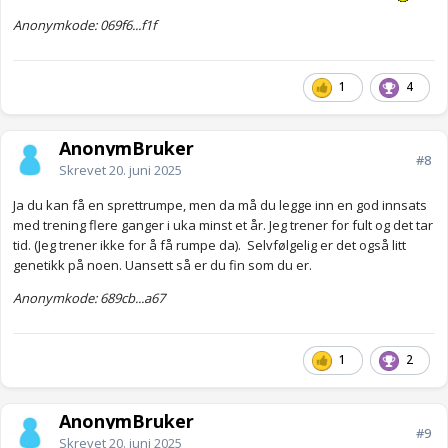
Anonymkode: 069f6...f1f
1
4
AnonymBruker
#8
Skrevet
20. juni 2025
Ja du kan få en sprettrumpe, men da må du legge inn en god innsats
med trening flere ganger i uka minst et år. Jeg trener for fult og det tar
tid. (Jeg trener ikke for å få rumpe da). Selvfølgelig er det også litt
genetikk på noen. Uansett så er du fin som du er.
Anonymkode: 689cb...a67
1
2
AnonymBruker
#9
Skrevet
20. juni 2025