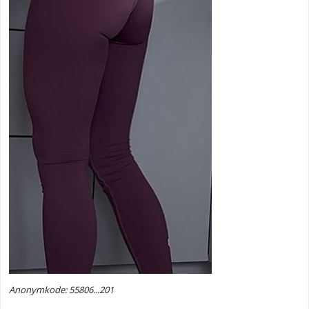
Anonymkode: 55806...201