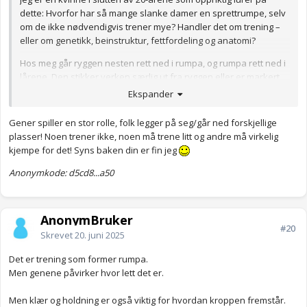
dette: Hvorfor har så mange slanke damer en sprettrumpe, selv
om de ikke nødvendigvis trener mye? Handler det om trening –
eller om genetikk, beinstruktur, fettfordeling og anatomi?
Hos meg går ryggen nesten rett ned i rumpa, og rumpa rett ned i
lårene. Den stikker verken særlig ut fra ryggen eller er markert
mot lårene, og jeg kjenner at dette påvirker selvbildet mitt
Ekspander
negativt. Jeg synes det ser flatt og “hengende” ut, og jeg sliter
med å se for meg at det er mulig å få en rundere eller mer løftet
Gener spiller en stor rolle, folk legger på seg/går ned forskjellige
form.
plasser! Noen trener ikke, noen må trene litt og andre må virkelig
kjempe for det! Syns baken din er fin jeg
Derfor legger jeg ved noen bilder (selv om det er litt sårt), fordi
jeg oppriktig ønsker å vite:
Anonymkode: d5cd8...a50
– Er det mulig for alle å trene seg til en mer sprettrumpe?
– Eller er noen av oss bare bygd sånn, og må lære å akseptere
det?
AnonymBruker
#20
Jeg setter stor pris på ærlige og respektfulle svar fra dere som
Skrevet
20. juni 2025
har kunnskap eller erfaring med dette.
Det er trening som former rumpa.
Men genene påvirker hvor lett det er.
Men klær og holdning er også viktig for hvordan kroppen fremstår.