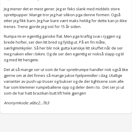
Jeg mener det er mest gener. Jeg er feks slank med middels store
sprettpupper. Mange tror jeg har silikon pga denne formen. Også
etter jeg fikk barn. Jeg har bare vært maks heldig for dette kan jo ikke
trenes. Trene gjorde jeg sist for 15 år siden.
Rumpa mi er egentlig ganske flat. Men pga kraftig svai i ryggen og
brede hofter, ser den litt bred og fyldig ut. På en fin måte,
særligmimkjoler. Så her blir nok gutta kanskje litt skuffet når de ser
meg naken eller i bikini. Og de ser den egentlig er nokså slapp og til
og med litt hengete.
Det at så mange ser ut som de har sprettrumpe handler nok også like
gjerne om at det finnes så mange jukse hjelpemidler i dag. Utallige
varianter av push-up truser og bukser og de der tightsene som alle
har som klemmer rumpeballene opp og deler dem i to. Det ser jo ut
som de har hatt brazilian butt lift hele gjengen
Anonymkode: a6bc2...7b3