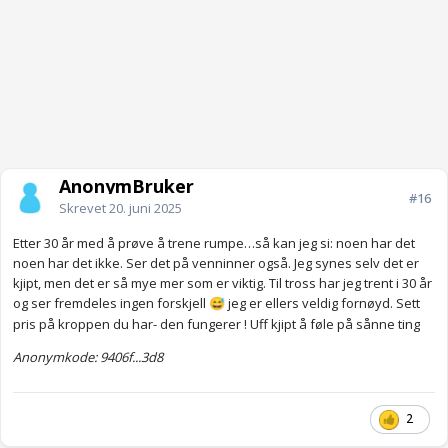
AnonymBruker
#16
Skrevet
20. juni 2025
Etter 30 år med å prøve å trene rumpe…så kan jeg si: noen har det
noen har det ikke. Ser det på venninner også. Jeg synes selv det er
kjipt, men det er så mye mer som er viktig. Til tross har jeg trent i 30 år
og ser fremdeles ingen forskjell
jeg er ellers veldig fornøyd. Sett
😅
pris på kroppen du har- den fungerer ! Uff kjipt å føle på sånne ting
Anonymkode: 9406f...3d8
2