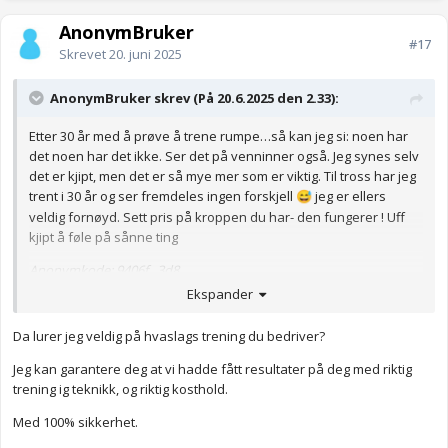
AnonymBruker
#17
Skrevet
20. juni 2025
AnonymBruker skrev (På 20.6.2025 den 2.33):
Etter 30 år med å prøve å trene rumpe…så kan jeg si: noen har
det noen har det ikke. Ser det på venninner også. Jeg synes selv
det er kjipt, men det er så mye mer som er viktig. Til tross har jeg
trent i 30 år og ser fremdeles ingen forskjell
jeg er ellers
😅
veldig fornøyd. Sett pris på kroppen du har- den fungerer ! Uff
kjipt å føle på sånne ting
Anonymkode: 9406f...3d8
Ekspander
Da lurer jeg veldig på hvaslags trening du bedriver?
Jeg kan garantere deg at vi hadde fått resultater på deg med riktig
trening ig teknikk, og riktig kosthold.
Med 100% sikkerhet.