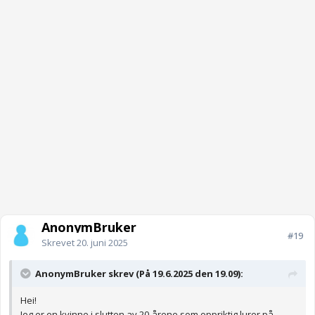
AnonymBruker
#19
Skrevet
20. juni 2025
AnonymBruker skrev (På 19.6.2025 den 19.09):
Hei!
Jeg er en kvinne i slutten av 20-årene som oppriktig lurer på