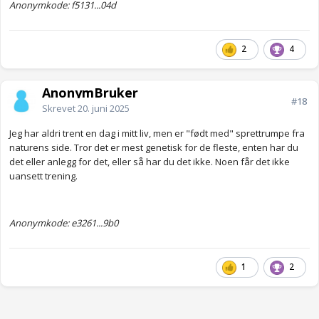
Anonymkode: f5131...04d
2
4
AnonymBruker
#18
Skrevet
20. juni 2025
Jeg har aldri trent en dag i mitt liv, men er "født med" sprettrumpe fra
naturens side. Tror det er mest genetisk for de fleste, enten har du
det eller anlegg for det, eller så har du det ikke. Noen får det ikke
uansett trening.
Anonymkode: e3261...9b0
1
2