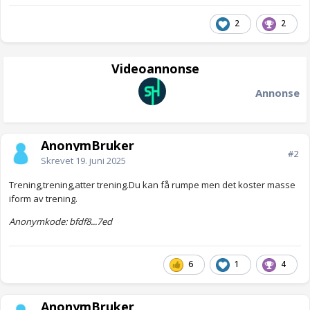
2
2
Videoannonse
Annonse
AnonymBruker
#2
Skrevet
19. juni 2025
Trening,trening,atter trening.Du kan få rumpe men det koster masse
iform av trening.
Anonymkode: bfdf8...7ed
6
1
4
AnonymBruker