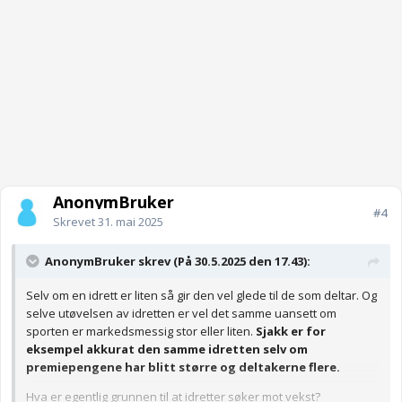
AnonymBruker
#4
Skrevet
31. mai 2025
AnonymBruker skrev (På 30.5.2025 den 17.43):
Selv om en idrett er liten så gir den vel glede til de som deltar. Og
selve utøvelsen av idretten er vel det samme uansett om
sporten er markedsmessig stor eller liten.
Sjakk er for
eksempel akkurat den samme idretten selv om
premiepengene har blitt større og deltakerne flere.
Hva er egentlig grunnen til at idretter søker mot vekst?