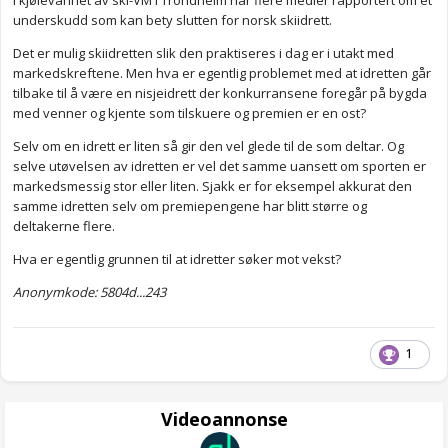
I kjølevannet av ski-VM i Trondheim har flere medier rapportert om et
underskudd som kan bety slutten for norsk skiidrett.
Det er mulig skiidretten slik den praktiseres i dag er i utakt med
markedskreftene. Men hva er egentlig problemet med at idretten går
tilbake til å være en nisjeidrett der konkurransene foregår på bygda
med venner og kjente som tilskuere og premien er en ost?
Selv om en idrett er liten så gir den vel glede til de som deltar. Og
selve utøvelsen av idretten er vel det samme uansett om sporten er
markedsmessig stor eller liten. Sjakk er for eksempel akkurat den
samme idretten selv om premiepengene har blitt større og
deltakerne flere.
Hva er egentlig grunnen til at idretter søker mot vekst?
Anonymkode: 5804d...243
1
Videoannonse