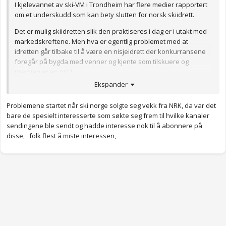
I kjølevannet av ski-VM i Trondheim har flere medier rapportert
om et underskudd som kan bety slutten for norsk skiidrett.
Det er mulig skiidretten slik den praktiseres i dag er i utakt med
markedskreftene. Men hva er egentlig problemet med at
idretten går tilbake til å være en nisjeidrett der konkurransene
foregår på bygda med venner og kjente som tilskuere og
premien er en ost?
Ekspander
Selv om en idrett er liten så gir den vel glede til de som deltar. Og
selve utøvelsen av idretten er vel det samme uansett om
Problemene startet når ski norge solgte seg vekk fra NRK, da var det
sporten er markedsmessig stor eller liten. Sjakk er for eksempel
bare de spesielt interesserte som søkte seg frem til hvilke kanaler
akkurat den samme idretten selv om premiepengene har blitt
sendingene ble sendt og hadde interesse nok til å abonnere på
større og deltakerne flere.
disse, folk flest å miste interessen,
Hva er egentlig grunnen til at idretter søker mot vekst?
Anonymkode: 5804d...243