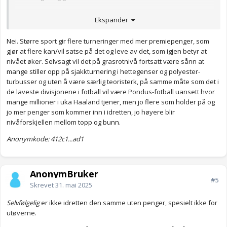
Anonymkode: 5804d...243
Ekspander
Nei. Større sport gir flere turneringer med mer premiepenger, som
gjør at flere kan/vil satse på det og leve av det, som igjen betyr at
nivået øker. Selvsagt vil det på grasrotnivå fortsatt være sånn at
mange stiller opp på sjakkturnering i hettegenser og polyester-
turbusser og uten å være særlig teoristerk, på samme måte som det i
de laveste divisjonene i fotball vil være Pondus-fotball uansett hvor
mange millioner i uka Haaland tjener, men jo flere som holder på og
jo mer penger som kommer inn i idretten, jo høyere blir
nivåforskjellen mellom topp og bunn.
Anonymkode: 412c1...ad1
AnonymBruker
#5
Skrevet
31. mai 2025
Selvfølgelig
er ikke idretten den samme uten penger, spesielt ikke for
utøverne.