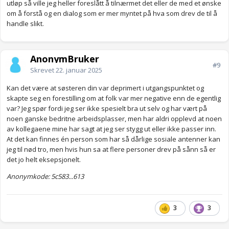
utløp så ville jeg heller foreslått å tilnærmet det eller de med et ønske
om å forstå og en dialog som er mer myntet på hva som drev de til å
handle slikt.
AnonymBruker
#9
Skrevet
22. januar 2025
Kan det være at søsteren din var deprimert i utgangspunktet og
skapte seg en forestilling om at folk var mer negative enn de egentlig
var? Jeg spør fordi jeg ser ikke spesielt bra ut selv og har vært på
noen ganske bedritne arbeidsplasser, men har aldri opplevd at noen
av kollegaene mine har sagt at jeg ser stygg ut eller ikke passer inn.
At det kan finnes én person som har så dårlige sosiale antenner kan
jeg til nød tro, men hvis hun sa at flere personer drev på sånn så er
det jo helt eksepsjonelt.
Anonymkode: 5c583...613
3
3