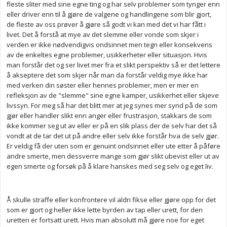
fleste sliter med sine egne ting og har selv problemer som tynger enn
eller driver enn til å gjøre de valgene og handlingene som blir gjort,
de fleste av oss prøver å gjøre så godt vi kan med det vi har fått i
livet. Det å forstå at mye av det slemme eller vonde som skjer i
verden er ikke nødvendigvis ondsinnet men tegn eller konsekvens
av de enkeltes egne problemer, usikkerheter eller situasjon. Hvis
man forstår det og ser livet mer fra et slikt perspektiv så er det lettere
å akseptere det som skjer når man da forstår veldig mye ikke har
med verken din søster eller hennes problemer, men er mer en
refleksjon av de "slemme" sine egne kamper, usikkerhet eller skjeve
livssyn. For meg så har det blitt mer at jeg synes mer synd på de som
gjør eller handler slikt enn anger eller frustrasjon, stakkars de som
ikke kommer seg ut av eller er på en slik plass der de selv har det så
vondt at de tar det ut på andre eller selv ikke forstår hva de selv gjør.
Er veldig få der uten som er genuint ondsinnet eller ute etter å påføre
andre smerte, men dessverre mange som gjør slikt ubevist eller ut av
egen smerte og forsøk på å klare hanskes med seg selv og eget liv.
Å skulle straffe eller konfrontere vil aldri fikse eller gjøre opp for det
som er gjort og heller ikke lette byrden av tap eller urett, for den
uretten er fortsatt urett. Hvis man absolutt må gjøre noe for eget