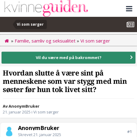
Vi som sørger
»
Familie, samliv og seksualitet
»
Vi som sørger
Vil du være med på bakrommet?
Hvordan slutte å være sint på
menneskene som var stygg med min
søster før hun tok livet sitt?
Av AnonymBruker
21. januar 2025
i
Vi som sørger
AnonymBruker
#1
Skrevet
21. januar 2025