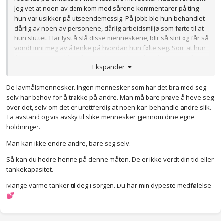
Jeg vet at noen av dem kom med sårene kommentarer på ting
hun var usikker på utseendemessig. På jobb ble hun behandlet
dårlig av noen av personene, dårlig arbeidsmiljø som førte til at
hun sluttet. Har lyst å slå disse menneskene, blir så sint og får så
vondt inni meg av å tenke på hvordan hun følte seg. Som at hun
ikke passet inn, ikke så normal ut etc. hvordan slutter man å
Ekspander
være sint på disse menneskene? Lurer på hva de har tenkt når
de hørte hun tok livet sitt. Håper dem har dårlig samtidighet
De lavmålsmennesker. Ingen mennesker som har det bra med seg
resten av livet
selv har behov for å trøkke på andre. Man må bare prøve å heve seg
Anonymkode: 9f0e3...fde
over det, selv om det er urettferdig at noen kan behandle andre slik.
Ta avstand og vis avsky til slike mennesker gjennom dine egne
holdninger.
Man kan ikke endre andre, bare seg selv.
Så kan du hedre henne på denne måten. De er ikke verdt din tid eller
tankekapasitet.
Mange varme tanker til deg i sorgen. Du har min dypeste medfølelse
💕