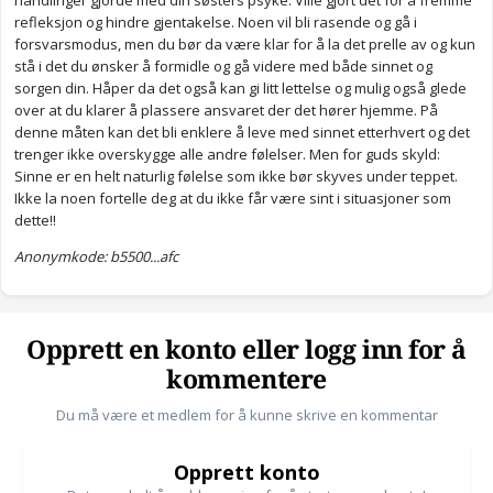
handlinger gjorde med din søsters psyke. Ville gjort det for å fremme
refleksjon og hindre gjentakelse. Noen vil bli rasende og gå i
forsvarsmodus, men du bør da være klar for å la det prelle av og kun
stå i det du ønsker å formidle og gå videre med både sinnet og
sorgen din. Håper da det også kan gi litt lettelse og mulig også glede
over at du klarer å plassere ansvaret der det hører hjemme. På
denne måten kan det bli enklere å leve med sinnet etterhvert og det
trenger ikke overskygge alle andre følelser. Men for guds skyld:
Sinne er en helt naturlig følelse som ikke bør skyves under teppet.
Ikke la noen fortelle deg at du ikke får være sint i situasjoner som
dette!!
Anonymkode: b5500...afc
Opprett en konto eller logg inn for å
kommentere
Du må være et medlem for å kunne skrive en kommentar
Opprett konto