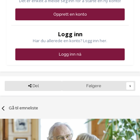
Det er enkelt å melde seg inn for å starte en ny konto!
Opprett en konto
Logg inn
Har du allerede en konto? Logg inn her.
Logg inn nå
Del
Følgere
1
Gå til emneliste