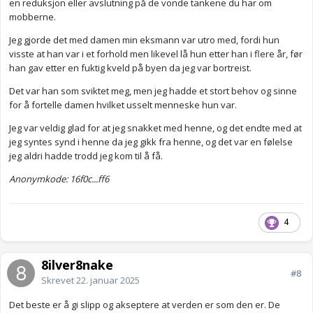
en reduksjon eller avslutning på de vonde tankene du har om
mobberne.
Jeg gjorde det med damen min eksmann var utro med, fordi hun
visste at han var i et forhold men likevel lå hun etter han i flere år, før
han gav etter en fuktig kveld på byen da jeg var bortreist.
Det var han som sviktet meg, men jeg hadde et stort behov og sinne
for å fortelle damen hvilket usselt menneske hun var.
Jeg var veldig glad for at jeg snakket med henne, og det endte med at
jeg syntes synd i henne da jeg gikk fra henne, og det var en følelse
jeg aldri hadde trodd jeg kom til å få.
Anonymkode: 16f0c...ff6
4
8ilver8nake
#8
Skrevet
22. januar 2025
Det beste er å gi slipp og akseptere at verden er som den er. De