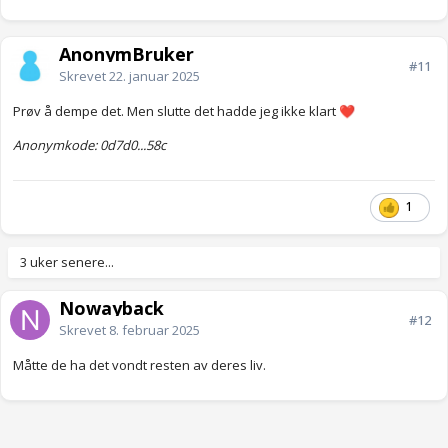
AnonymBruker
#11
Skrevet
22. januar 2025
Prøv å dempe det. Men slutte det hadde jeg ikke klart
❤️
Anonymkode: 0d7d0...58c
1
3 uker senere...
Nowayback
#12
Skrevet
8. februar 2025
Måtte de ha det vondt resten av deres liv.