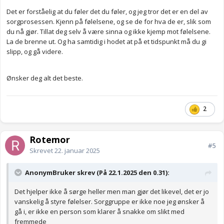
Det er forståelig at du føler det du føler, og jeg tror det er en del av
sorgprosessen. Kjenn på følelsene, og se de for hva de er, slik som
du nå gjør. Tillat deg selv å være sinna og ikke kjemp mot følelsene.
La de brenne ut. Og ha samtidig i hodet at på et tidspunkt må du gi
slipp, og gå videre.
Ønsker deg alt det beste.
2
Rotemor
#5
Skrevet
22. januar 2025
AnonymBruker skrev (På 22.1.2025 den 0.31):
Det hjelper ikke å sørge heller men man gjør det likevel, det er jo
vanskelig å styre følelser. Sorggruppe er ikke noe jeg ønsker å
gå i, er ikke en person som klarer å snakke om slikt med
fremmede