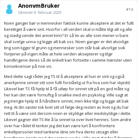
AnonymBruker
#14
Skrevet
9. februar 2025
Noen ganger bør vi mennesker faktisk kunne akseptere at det er fullt
berettiget å være sint. Hvorfor i all verden skal vi måtte tilgi alt og alle
og stadig vende det annet kinn? Er så lei av alle som mener vi bare
skal svelge unna og legge alt bak oss. Noen ganger er det alvorlige
ting som ligger til grunn og mennesker som står bak alvorlige svik
fortjener på ingen måte at hele verden aksepterer og tilgir
handlingene deres så de enkelt kan fortsette i samme mønster uten
konsekvenser på noe vis.
Med dette sagt råder jeg TS til å akseptere at hun er sint og også
anerkjenne sinnet sitt som fullt forståelig ut fra hva som har skjedd.
Likevel bør TS få hjelp til å få utløp for sinnet sitt på en god måte og
her kan det være fornuftig å snakke med en psykolog. Ville sagt at
jeg trengte hjelp til å håndtere sinnet, men ikke tilgi og legge alt bak
meg. At din søster tok livet sitt vil følge deg resten av livet og du har
rett til å være sint dersom noen er skyldige eller medskyldige i dette.
Likevel gagner det TS lite å la sinnet ta over livet hennes. Som andre
over har rådet til tenker jeg det kan være lurt å konfrontere
enkeltpersoner med tankene dine om hva deres utsagn eller