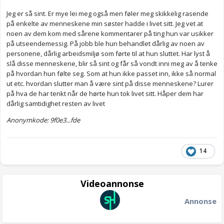
Jeg er så sint. Er mye lei meg også men føler meg skikkelig rasende
på enkelte av menneskene min søster hadde i livet sitt. Jeg vet at
noen av dem kom med sårene kommentarer på ting hun var usikker
på utseendemessig. På jobb ble hun behandlet dårlig av noen av
personene, dårlig arbeidsmiljø som førte til at hun sluttet. Har lyst å
slå disse menneskene, blir så sint og får så vondt inni meg av å tenke
på hvordan hun følte seg. Som at hun ikke passet inn, ikke så normal
ut etc. hvordan slutter man å være sint på disse menneskene? Lurer
på hva de har tenkt når de hørte hun tok livet sitt. Håper dem har
dårlig samtidighet resten av livet
Anonymkode: 9f0e3...fde
14
Videoannonse
Annonse