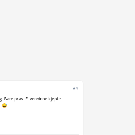
#4
ig. Bare prøv. Ei venninne kjøpte
i
😅