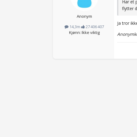
Har et 
flytter 
Anonym
Ja tror i
14,3m
27 406 407
Kjønn: Ikke viktig
Anonymko