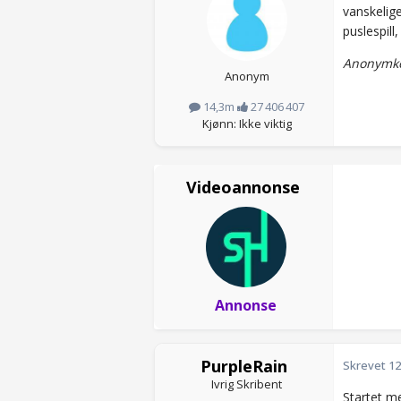
vanskelige
puslespill
Anonymko
Anonym
14,3m
27 406 407
Kjønn: Ikke viktig
Videoannonse
Annonse
PurpleRain
Skrevet
12
Ivrig Skribent
Startet me