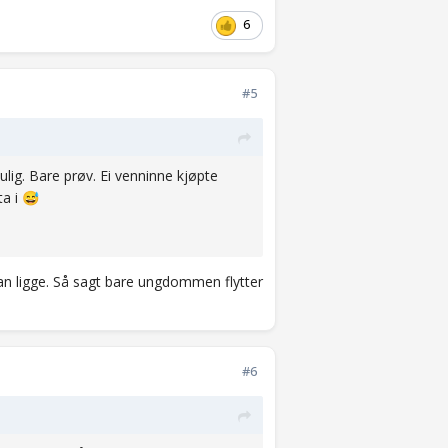
6
#5
mulig. Bare prøv. Ei venninne kjøpte
ta i
😅
an ligge. Så sagt bare ungdommen flytter
#6