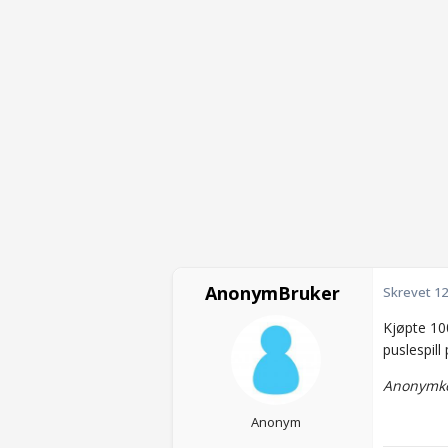
AnonymBruker
Skrevet
12
Kjøpte 100
puslespill
Anonymko
Anonym