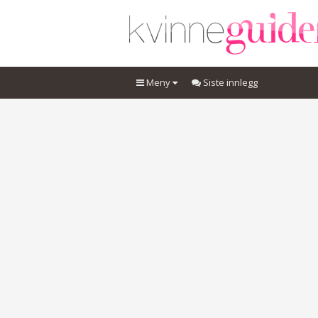
Meny
Siste innlegg