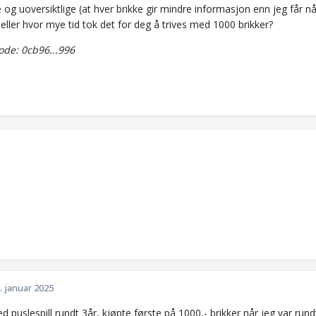
 og uoversiktlige (at hver brikke gir mindre informasjon enn jeg får 
, eller hvor mye tid tok det for deg å trives med 1000 brikker?
de: 0cb96...996
. januar 2025
d puslespill rundt 3år, kjøpte første på 1000,- brikker når jeg var rundt