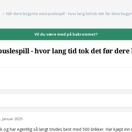
d
Når dere begynte med puslespill - hvor lang tid tok det før dere begy
Vil du være med på bakrommet?
slespill - hvor lang tid tok det før der
d
. januar 2025
sk og har egentlig så langt trivdes best med 500 brikker. Har kjøpt i