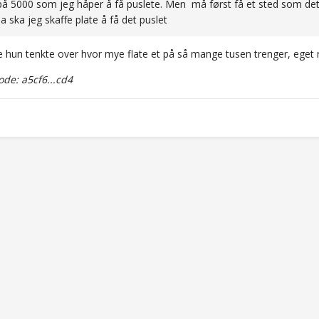
på 5000 som jeg håper å få puslete. Men må først få et sted som de
da ska jeg skaffe plate å få det puslet
kke hun tenkte over hvor mye flate et på så mange tusen trenger, ege
de: a5cf6...cd4