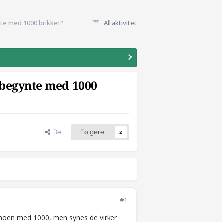
nte med 1000 brikker?
All aktivitet
e begynte med 1000
Del
Følgere
2
#1
nn noen med 1000, men synes de virker