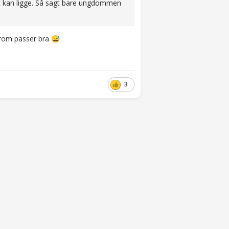
t kan ligge. Så sagt bare ungdommen
t rom passer bra
😅
3