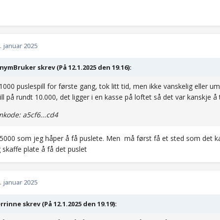
. januar 2025
ymBruker skrev (På 12.1.2025 den 19.16):
1000 puslespill for første gang, tok litt tid, men ikke vanskelig eller u
ll på rundt 10.000, det ligger i en kasse på loftet så det var kanskje å 
kode: a5cf6...cd4
 5000 som jeg håper å få puslete. Men må først få et sted som det k
 skaffe plate å få det puslet
. januar 2025
rrinne skrev (På 12.1.2025 den 19.19):