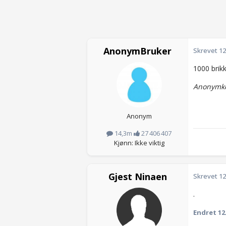
AnonymBruker
Skrevet
12
1000 brikk
Anonymko
Anonym
14,3m
27 406 407
Kjønn: Ikke viktig
Gjest Ninaen
Skrevet
12
.
Endret
12