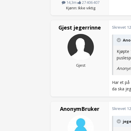
14,3m
27 406 407
Kjønn: Ikke viktig
Gjest jegerrinne
Skrevet
12
Anon
Kjøpte 
puslespi
Gjest
Anonym
Har et på
da ska jeg
AnonymBruker
Skrevet
12
jege