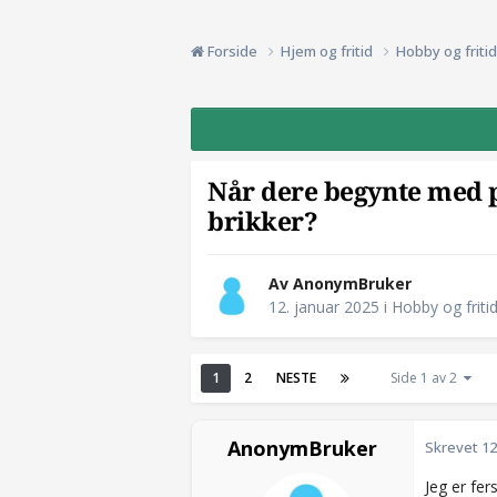
Forside
Hjem og fritid
Hobby og friti
Når dere begynte med pu
brikker?
Av AnonymBruker
12. januar 2025
i
Hobby og friti
1
2
NESTE
Side 1 av 2
AnonymBruker
Skrevet
12
Jeg er fer