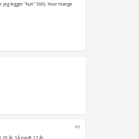
når jeg legger "kun" 500). Hvor mange
#2
 20 år. Så rundt 17 år.