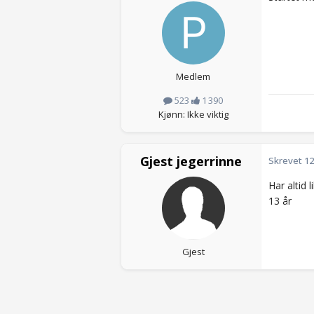
Medlem
523
1 390
Kjønn: Ikke viktig
Gjest jegerrinne
Skrevet
12
Har altid 
13 år
Gjest