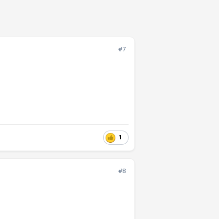
#7
1
#8