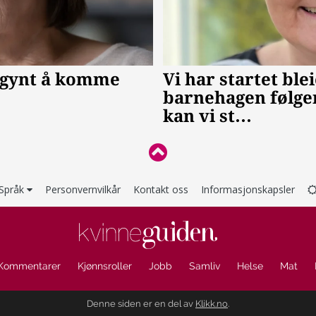
Språk
Personvernvilkår
Kontakt oss
Informasjonskapsler
Kommentarer
Kjønnsroller
Jobb
Samliv
Helse
Mat
Denne siden er en del av
Klikk.no
.