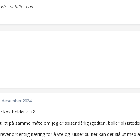
de: dc923...ea9
. desember 2024
r kostholdet ditt?
t litt på samme måte om jeg er spiser dårlig (godteri, boller ol) isted
ever ordentlig næring for å yte og jukser du her kan det slå ut med at