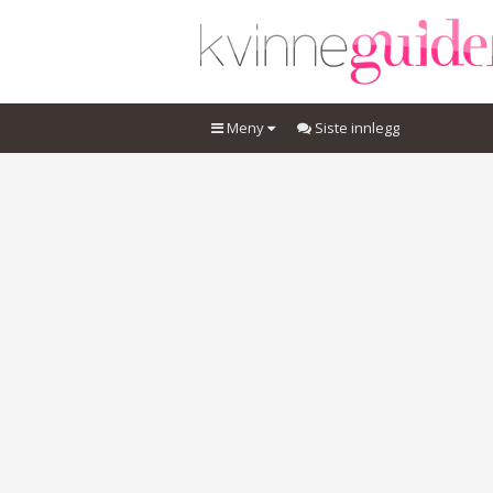
Meny
Siste innlegg