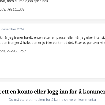
 mat, men du må også spise nok.
de: 70c15...57c
. desember 2024
ik når jeg trener hardt, enten etter en pause, eller når jeg øker inten
at den trenger å hvile, den er jo ikke vant med det. Etter et par uker vi
de: b8da3...753
ett en konto eller logg inn for å komme
Du må være et medlem for å kunne skrive en kommentar