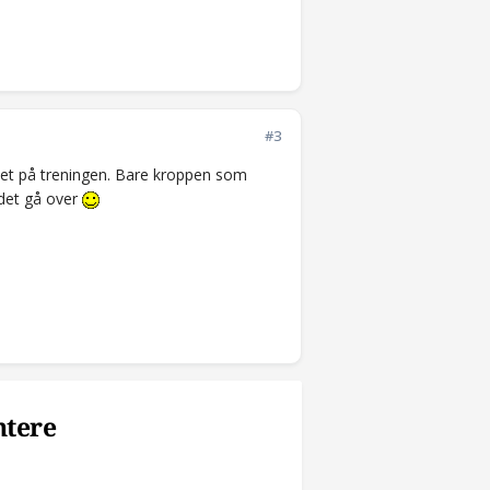
#3
sitet på treningen. Bare kroppen som
l det gå over
ntere