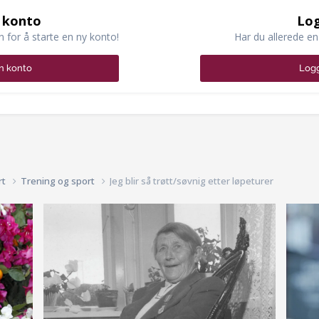
 konto
Log
n for å starte en ny konto!
Har du allerede en
n konto
Logg
rt
Trening og sport
Jeg blir så trøtt/søvnig etter løpeturer