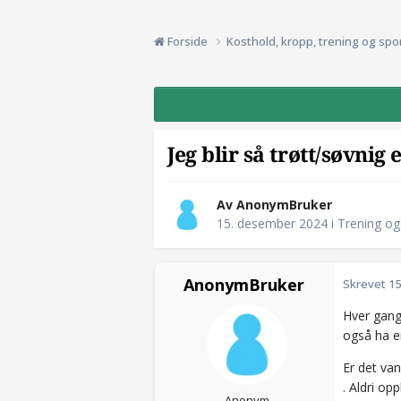
Forside
Kosthold, kropp, trening og spo
Jeg blir så trøtt/søvnig 
Av AnonymBruker
15. desember 2024
i
Trening og
AnonymBruker
Skrevet
15
Hver gang
også ha e
Er det van
. Aldri op
Anonym