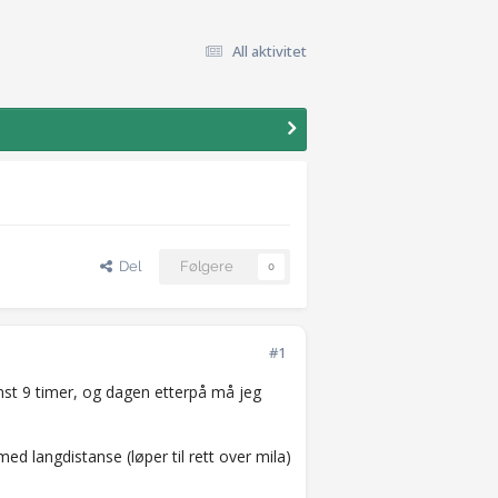
All aktivitet
Del
Følgere
0
#1
inst 9 timer, og dagen etterpå må jeg
ed langdistanse (løper til rett over mila)