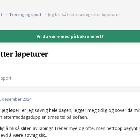
rt
Trening og sport
Jeg blir så trøtt/søvnig etter løpeturer
Vil du være med på bakrommet?
etter løpeturer
 sport
. desember 2024
 jeg løper, er jeg søvnig hele dagen, legger meg tidlig og sover da m
n ettermiddagsdupp en times tid på sofaen.
lig å bli så sliten av løping? Trener mye og ofte, men nettopp begynt m
plevd å være søvnig slik..