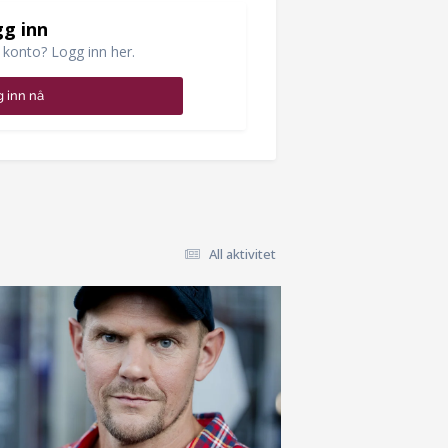
g inn
 konto? Logg inn her.
 inn nå
All aktivitet