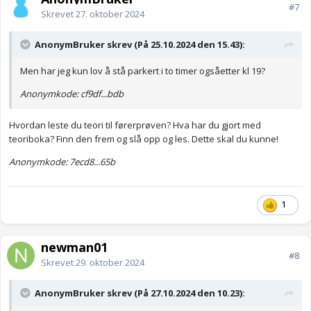
#7
Skrevet
27. oktober 2024
AnonymBruker skrev (På 25.10.2024 den 15.43):
Men har jeg kun lov å stå parkert i to timer ogsåetter kl 19?
Anonymkode: cf9df...bdb
Hvordan leste du teori til førerprøven? Hva har du gjort med
teoriboka? Finn den frem og slå opp og les. Dette skal du kunne!
Anonymkode: 7ecd8...65b
1
newman01
#8
Skrevet
29. oktober 2024
AnonymBruker skrev (På 27.10.2024 den 10.23):