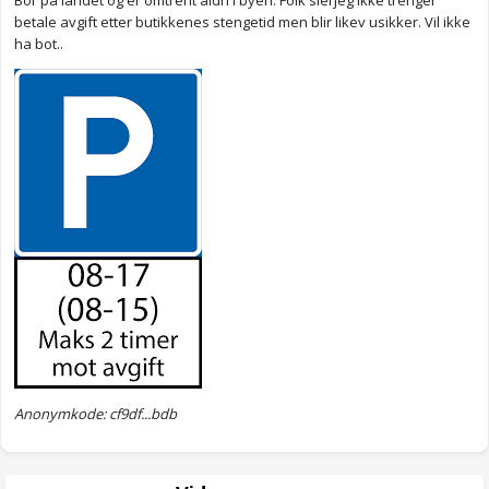
Bor på landet og er omtrent aldri i byen. Folk sierjeg ikke trenger
betale avgift etter butikkenes stengetid men blir likev usikker. Vil ikke
ha bot..
Anonymkode: cf9df...bdb