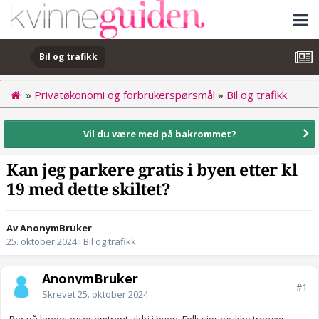
Bil og trafikk
»
Privatøkonomi og forbrukerspørsmål
»
Bil og trafikk
Vil du være med på bakrommet?
Kan jeg parkere gratis i byen etter kl
19 med dette skiltet?
Av AnonymBruker
25. oktober 2024
i
Bil og trafikk
AnonymBruker
#1
Skrevet
25. oktober 2024