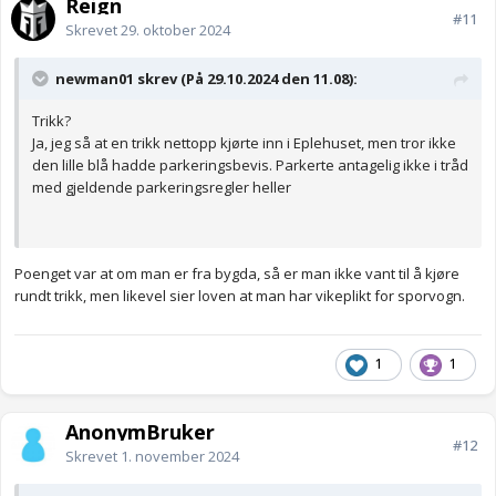
Reign
#11
Skrevet
29. oktober 2024
newman01 skrev (På 29.10.2024 den 11.08):
Trikk?
Ja, jeg så at en trikk nettopp kjørte inn i Eplehuset, men tror ikke
den lille blå hadde parkeringsbevis. Parkerte antagelig ikke i tråd
med gjeldende parkeringsregler heller
Poenget var at om man er fra bygda, så er man ikke vant til å kjøre
rundt trikk, men likevel sier loven at man har vikeplikt for sporvogn.
1
1
AnonymBruker
#12
Skrevet
1. november 2024