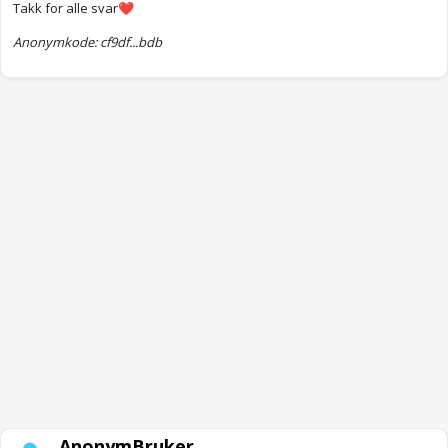
Takk for alle svar
❤️
Anonymkode: cf9df...bdb
AnonymBruker