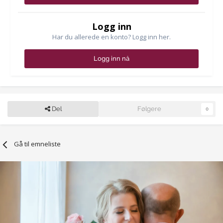
Logg inn
Har du allerede en konto? Logg inn her.
Logg inn nå
Del
Følgere
0
Gå til emneliste