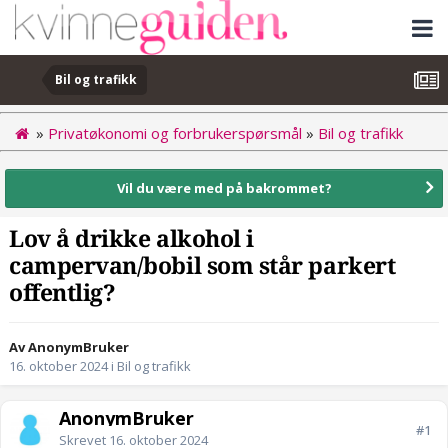
Bil og trafikk
»
Privatøkonomi og forbrukerspørsmål
»
Bil og trafikk
Vil du være med på bakrommet?
Lov å drikke alkohol i
campervan/bobil som står parkert
offentlig?
Av AnonymBruker
16. oktober 2024
i
Bil og trafikk
AnonymBruker
#1
Skrevet
16. oktober 2024