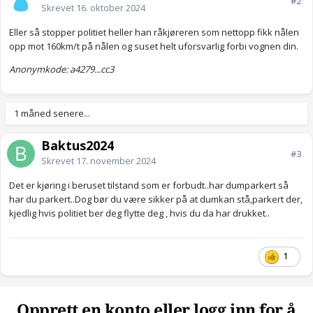
#2
Skrevet
16. oktober 2024
Eller så stopper politiet heller han råkjøreren som nettopp fikk nålen
opp mot 160km/t på nålen og suset helt uforsvarlig forbi vognen din.
Anonymkode: a4279...cc3
1 måned senere...
Baktus2024
#3
Skrevet
17. november 2024
Det er kjøring i beruset tilstand som er forbudt..har dumparkert så
har du parkert..Dog bør du være sikker på at dumkan stå,parkert der,
kjedlig hvis politiet ber deg flytte deg , hvis du da har drukket..
1
Opprett en konto eller logg inn for å