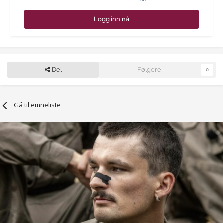
Logg inn nå
Del
Følgere
0
Gå til emneliste