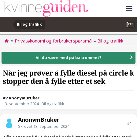
Bil og trafikk
»
Privatøkonomi og forbrukerspørsmål
»
Bil og trafikk
Vil du være med på bakrommet?
Når jeg prøver å fylle diesel på circle k
stopper den å fylle etter et sek
Av AnonymBruker
13. september 2024
i
Bil og trafikk
AnonymBruker
#1
Skrevet
13. september 2024