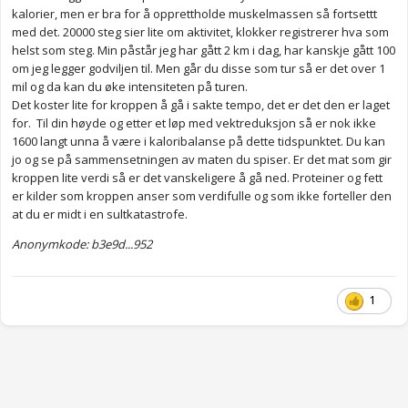
kalorier, men er bra for å opprettholde muskelmassen så fortsettt
Anonymkode: f74ae...3a1
med det. 20000 steg sier lite om aktivitet, klokker registrerer hva som
helst som steg. Min påstår jeg har gått 2 km i dag, har kanskje gått 100
om jeg legger godviljen til. Men går du disse som tur så er det over 1
mil og da kan du øke intensiteten på turen.
Det koster lite for kroppen å gå i sakte tempo, det er det den er laget
for. Til din høyde og etter et løp med vektreduksjon så er nok ikke
1600 langt unna å være i kaloribalanse på dette tidspunktet. Du kan
jo og se på sammensetningen av maten du spiser. Er det mat som gir
kroppen lite verdi så er det vanskeligere å gå ned. Proteiner og fett
er kilder som kroppen anser som verdifulle og som ikke forteller den
at du er midt i en sultkatastrofe.
Anonymkode: b3e9d...952
1