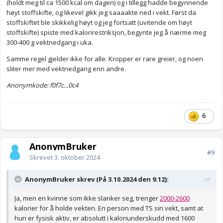
(holdt meg til ca 1500 kcal om dagen) og i tillegg hadde begynnende
høyt stoffskifte, og likevel gikk jeg saaaakte ned i vekt. Først da
stoffskiftet ble skikkelig høyt og jeg fortsatt (uvitende om høyt
stoffskifte) spiste med kalorirestriksjon, begynte jeg å nærme meg
300-400 g vektnedgang i uka.
Samme regel gjelder ikke for alle. Kropper er rare greier, og noen
sliter mer med vektnedgang enn andre.
Anonymkode: f0f7c...0c4
6
AnonymBruker
#9
Skrevet
3. oktober 2024
AnonymBruker skrev (På 3.10.2024 den 9.12):
Ja, men en kvinne som ikke slanker seg, trenger
2000-2600
kalorier for å holde vekten. En person med TS sin vekt, samt at
hun er fysisk aktiv, er absolutt i kaloriunderskudd med 1600