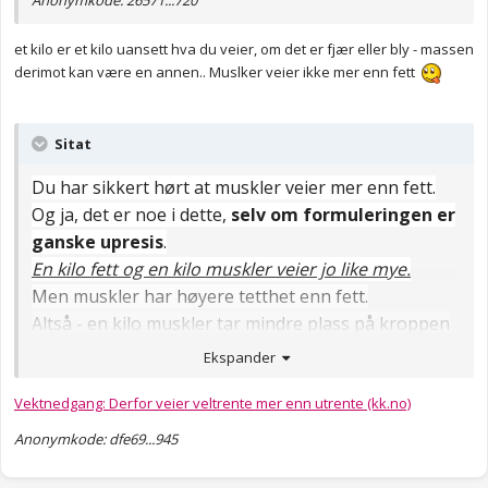
Anonymkode: 26571...720
et kilo er et kilo uansett hva du veier, om det er fjær eller bly - massen
derimot kan være en annen.. Muslker veier ikke mer enn fett
Sitat
Du har sikkert hørt at muskler veier mer enn fett.
Og ja, det er noe i dette,
selv om formuleringen er
ganske upresis
.
En kilo fett og en kilo muskler veier jo like mye.
Men muskler har høyere tetthet enn fett.
Altså - en kilo muskler tar mindre plass på kroppen
enn en kilo fett. Faktisk tar en kilo fett opp fire
Ekspander
ganger så mye plass som en kilo muskler.Derfor
Vektnedgang: Derfor veier veltrente mer enn utrente (kk.no)
kan en veltrent person som ser langt slankere ut
enn en utrent og litt overvektig person veie mer når
Anonymkode: dfe69...945
de stiller seg på badevekta.