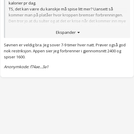
kalorier pr dag.
TS, det kan være du kanskje må spise litt mer? Uansett så
kommer man på platåer hvor kroppen bremser forbrenningen.
Den tror jo at du sulter og at det er krise når det kommer inn mye
mindre kalorier over tid, og vil begynne å spare på energien din. I
Ekspander
tillegg spiller jo syklus og menstruasjon inn. Er søvnen bra, og får
du nok restitusjon etter trening?
Søvnen er veldig bra. Jeg sover 7-9 timer hver natt. Prøver også god
Anonymkode: a1944...504
nok restriksjon. Appen sier jeg forbrenner i gjennomsnitt 2400 og
spiser 1600.
Anonymkode: f74ae...3a1