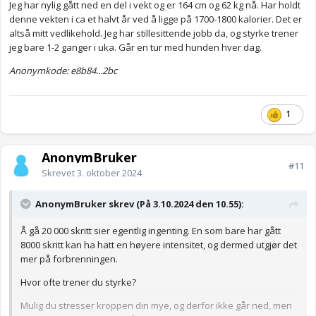
Jeg har nylig gått ned en del i vekt og er 164 cm og 62 kg nå. Har holdt
denne vekten i ca et halvt år ved å ligge på 1700-1800 kalorier. Det er
altså mitt vedlikehold. Jeg har stillesittende jobb da, og styrke trener
jeg bare 1-2 ganger i uka. Går en tur med hunden hver dag.
Anonymkode: e8b84...2bc
1
AnonymBruker
#11
Skrevet
3. oktober 2024
AnonymBruker skrev (På 3.10.2024 den 10.55):
Å gå 20 000 skritt sier egentlig ingenting. En som bare har gått
8000 skritt kan ha hatt en høyere intensitet, og dermed utgjør det
mer på forbrenningen.
Hvor ofte trener du styrke?
Mulig du stresser kroppen din mye, og derfor ikke går ned, men