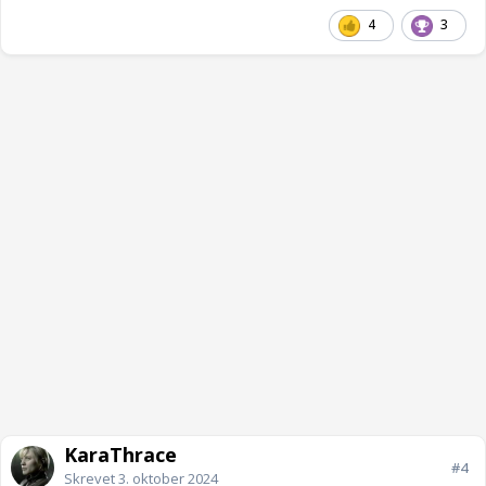
4
3
KaraThrace
#4
Skrevet
3. oktober 2024