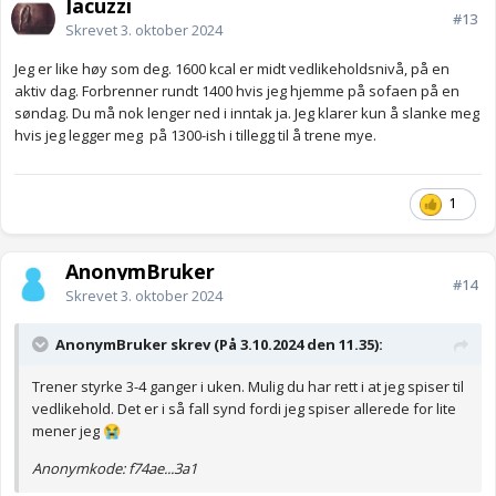
Jacuzzi
#13
Skrevet
3. oktober 2024
Jeg er like høy som deg. 1600 kcal er midt vedlikeholdsnivå, på en
aktiv dag. Forbrenner rundt 1400 hvis jeg hjemme på sofaen på en
søndag. Du må nok lenger ned i inntak ja. Jeg klarer kun å slanke meg
hvis jeg legger meg på 1300-ish i tillegg til å trene mye.
1
AnonymBruker
#14
Skrevet
3. oktober 2024
AnonymBruker skrev (På 3.10.2024 den 11.35):
Trener styrke 3-4 ganger i uken. Mulig du har rett i at jeg spiser til
vedlikehold. Det er i så fall synd fordi jeg spiser allerede for lite
mener jeg
😭
Anonymkode: f74ae...3a1