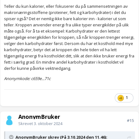
Teller du kun kalorier, eller fokuserer du på sammensetningen av
makronæringsstoffene (proteiner, fett og karbohydrater) i det du
spiser også? Det er nemlig ikke bare kalorier inn - kalorier ut som
teller. Kroppen anvender energi fra ulike typer energikilder på ulik
måte også. For å ta et eksempel: Karbohydrater er den lettest
tilgjengelige energikilden for kroppen, så når kroppen trenger energi,
velger den karbohydrater først. Dersom du har et kosthold med mye
karbohydrater, betyr det at kroppen din hele tiden vil ha lett
tilgjengelig energi fra kostholdet ditt, slik at den ikke bruker energi fra
fett i særlig grad. En mindre andel karbohydrater i kostholdet vil
derfor kunne påvirke vektnedgang.
Anonymkode: c659e...71c
1
AnonymBruker
#15
Skrevet
3. oktober 2024
AnonymBruker skrev (På 3.10.2024 den 11.46):