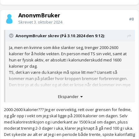
AnonymBruker
#8
Skrevet
3. oktober 2024
AnonymBruker skrev (På 3.10.2024 den 9.12):
Ja, men en kvinne som ikke slanker seg, trenger 2000-2600
kalorier for å holde vekten. En person med TS sin vekt, samt at
hun er fysisk aktiv, er absolutt i kaloriunderskudd med 1600
kalorier pr dag.
TS, det kan være du kanskje må spise litt mer? Uansett så
kommer man på platåer hvor kroppen bremser forbrenningen.
Den tror jo at du sulter og at det er krise når det kommer inn mye
mindre kalorier over tid, og vil begynne å spare på energien din. I
Ekspander
tillegg spiller jo syklus og menstruasjon inn. Er søvnen bra, og får
du nok restitusjon etter trening?
2000-2600 kalorier??? Jeg er overvektig, rett over grensen for fedme,
Anonymkode: a1944...504
og går opp i vekt om jeg skal ligge på 2000 kalorier om dagen. Selv
med kalorirestriksjon og i underkant av 1500 kcal om dagen, pluss
moderat trening 2-3 dager i uka, klarer jeg knapt å gå ned 100 g i uka.
Det sykeste av alt er at jeg i en periode både trente, spiste kalorifattig