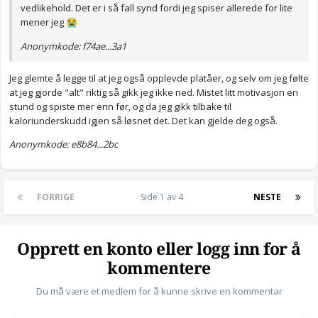
vedlikehold. Det er i så fall synd fordi jeg spiser allerede for lite
mener jeg
😭
Anonymkode: f74ae...3a1
Jeg glemte å legge til at jeg også opplevde platåer, og selv om jeg følte
at jeg gjorde "alt" riktig så gikk jeg ikke ned. Mistet litt motivasjon en
stund og spiste mer enn før, og da jeg gikk tilbake til
kaloriunderskudd igjen så løsnet det. Det kan gjelde deg også.
Anonymkode: e8b84...2bc
FORRIGE
Side 1 av 4
NESTE
Opprett en konto eller logg inn for å
kommentere
Du må være et medlem for å kunne skrive en kommentar