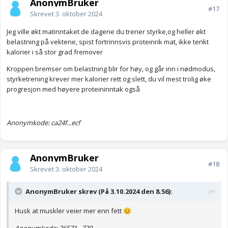
AnonymBruker
#17
Skrevet
3. oktober 2024
Jeg ville økt matinntaket de dagene du trener styrke,og heller økt
belastning på vektene, spist fortrinnsvis proteinrik mat, ikke tenkt
kalorier i så stor grad fremover
Kroppen bremser om belastning blir for høy, og går inn i nødmodus,
styrketrening krever mer kalorier rett og slett, du vil mest trolig øke
progresjon med høyere proteininntak også
Anonymkode: ca24f...ecf
AnonymBruker
#18
Skrevet
3. oktober 2024
AnonymBruker skrev (På 3.10.2024 den 8.56):
Husk at muskler veier mer enn fett
😊