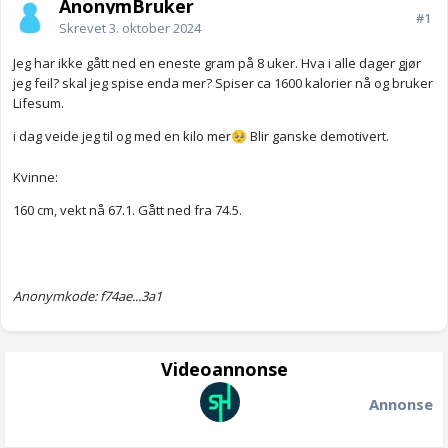
AnonymBruker
#1
Skrevet
3. oktober 2024
Jeg har ikke gått ned en eneste gram på 8 uker. Hva i alle dager gjør
jeg feil? skal jeg spise enda mer? Spiser ca 1600 kalorier nå og bruker
Lifesum.
i dag veide jeg til og med en kilo mer
Blir ganske demotivert.
🥺
Kvinne:
160 cm, vekt nå 67.1. Gått ned fra 74.5.
Anonymkode: f74ae...3a1
Videoannonse
Annonse