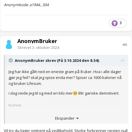
Anonymkode: a1944...504
3
AnonymBruker
#6
Skrevet
3. oktober 2024
AnonymBruker skrev (På 3.10.2024 den 8.54):
Jeg har ikke gått ned en eneste gram på 8 uker. Hva i alle dager
gjør jeg feil? skal jeg spise enda mer? Spiser ca 1600 kalorier nå
og bruker Lifesum.
i dag veide jeg til og med en kilo mer
Blir ganske demotivert.
🥺
Kvinne:
160 cm, vekt nå 67.1. Gått ned fra 74.5.
Ekspander
Vil tro du ligger omtrent på vedlikehold. Styrke forbrenner nesten null