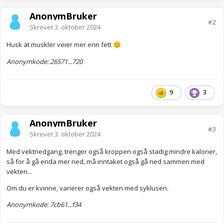
AnonymBruker
#2
Skrevet
3. oktober 2024
Husk at muskler veier mer enn fett
😊
Anonymkode: 26571...720
9
3
AnonymBruker
#3
Skrevet
3. oktober 2024
Med vektnedgang, trenger også kroppen også stadig mindre kalorier,
så for å gå enda mer ned, må inntaket også gå ned sammen med
vekten...
Om du er kvinne, varierer også vekten med syklusen.
Anonymkode: 7cb61...f34