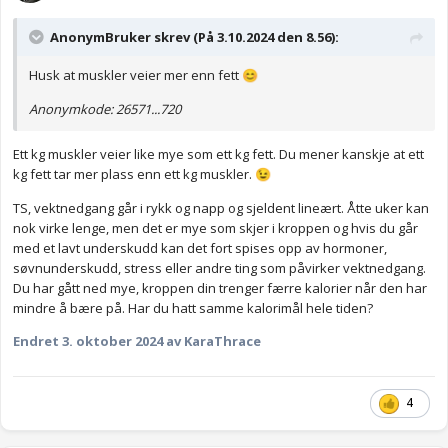
AnonymBruker skrev (På 3.10.2024 den 8.56):
Husk at muskler veier mer enn fett
😊
Anonymkode: 26571...720
Ett kg muskler veier like mye som ett kg fett. Du mener kanskje at ett
kg fett tar mer plass enn ett kg muskler.
😉
TS, vektnedgang går i rykk og napp og sjeldent lineært. Åtte uker kan
nok virke lenge, men det er mye som skjer i kroppen og hvis du går
med et lavt underskudd kan det fort spises opp av hormoner,
søvnunderskudd, stress eller andre ting som påvirker vektnedgang.
Du har gått ned mye, kroppen din trenger færre kalorier når den har
mindre å bære på. Har du hatt samme kalorimål hele tiden?
Endret
3. oktober 2024
av KaraThrace
4