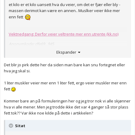
et kilo er et kilo uansett hva du veier, om det er fjær eller bly -
massen derimot kan være en annen.. Muslker veier ikke mer
enn fett
Vektnedgang: Derfor veier veltrente mer enn utrente (kk.no)
Anonymkode: dfe69...945
Ekspander
Det blir jo pirk dette her da siden man bare kan snu fortegnet eller
hva jeg skal si.
1 liter muskler veier mer enn 1 liter fett, ergo veier muskler mer enn
fett
Kommer bare an på formuleringen her og jeg tror nok vi alle skjønner
hva vi alle mener. Men jeg trodde ikke det var 4 ganger så stor plass
fett tok?? Var ikke noe kilde på dette i artikkelen?
Sitat