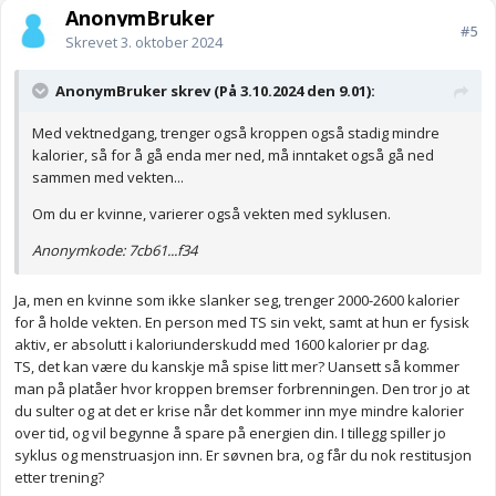
AnonymBruker
#5
Skrevet
3. oktober 2024
AnonymBruker skrev (På 3.10.2024 den 9.01):
Med vektnedgang, trenger også kroppen også stadig mindre
kalorier, så for å gå enda mer ned, må inntaket også gå ned
sammen med vekten...
Om du er kvinne, varierer også vekten med syklusen.
Anonymkode: 7cb61...f34
Ja, men en kvinne som ikke slanker seg, trenger 2000-2600 kalorier
for å holde vekten. En person med TS sin vekt, samt at hun er fysisk
aktiv, er absolutt i kaloriunderskudd med 1600 kalorier pr dag.
TS, det kan være du kanskje må spise litt mer? Uansett så kommer
man på platåer hvor kroppen bremser forbrenningen. Den tror jo at
du sulter og at det er krise når det kommer inn mye mindre kalorier
over tid, og vil begynne å spare på energien din. I tillegg spiller jo
syklus og menstruasjon inn. Er søvnen bra, og får du nok restitusjon
etter trening?