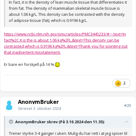
In fact, it is the density of lean muscle tissue that differentiates it
from fat. The density of mammalian skeletal muscle tissue is
about 1.06 kg/L. This density can be contrasted with the density
of adipose tissue (fat), which is 0.9196 kg/L.
https://www.ncbi.nlm.nih.gov/pmc/articles/PMC3445233/#:~:text=In
fact%2C it is the,is about 1.06 kg%2FL.&text=This density can be
contrasted,which is 0.9196 kg%2FL.&text=Thank you for pointing out
that inadvertent misstatement.
Er bare en forskjell på 14 %
2
AnonymBruker
#20
Skrevet
3. oktober 2024
AnonymBruker skrev (På 3.10.2024 den 11.35):
Trener styrke 3-4 ganger i uken. Mulig du har rett i at jeg spiser til