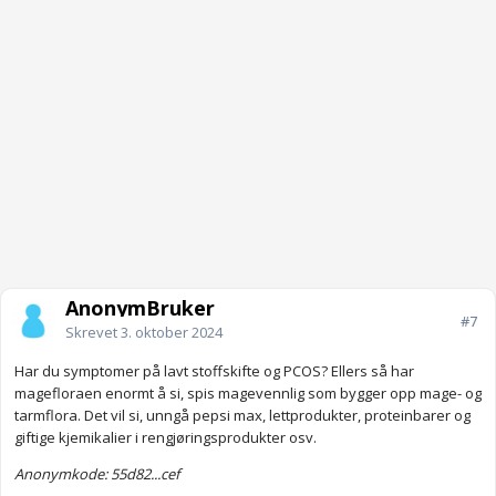
AnonymBruker
#7
Skrevet
3. oktober 2024
Har du symptomer på lavt stoffskifte og PCOS? Ellers så har
magefloraen enormt å si, spis magevennlig som bygger opp mage- og
tarmflora. Det vil si, unngå pepsi max, lettprodukter, proteinbarer og
giftige kjemikalier i rengjøringsprodukter osv.
Anonymkode: 55d82...cef