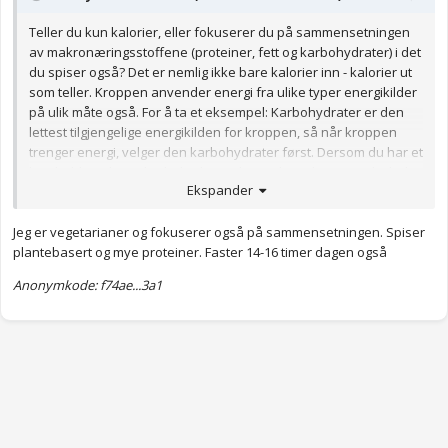
Teller du kun kalorier, eller fokuserer du på sammensetningen
av makronæringsstoffene (proteiner, fett og karbohydrater) i det
du spiser også? Det er nemlig ikke bare kalorier inn - kalorier ut
som teller. Kroppen anvender energi fra ulike typer energikilder
på ulik måte også. For å ta et eksempel: Karbohydrater er den
lettest tilgjengelige energikilden for kroppen, så når kroppen
trenger energi, velger den karbohydrater først. Dersom du har et
kosthold med mye karbohydrater, betyr det at kroppen din hele
Ekspander
tiden vil ha lett tilgjengelig energi fra kostholdet ditt, slik at den
ikke bruker energi fra fett i særlig grad. En mindre andel
Jeg er vegetarianer og fokuserer også på sammensetningen. Spiser
karbohydrater i kostholdet vil derfor kunne påvirke
plantebasert og mye proteiner. Faster 14-16 timer dagen også
vektnedgang.
Anonymkode: f74ae...3a1
Anonymkode: c659e...71c