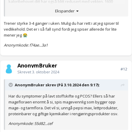
kaloribehovet ditt har også blitt redusert med vekten. 1600
kalorier kan være for mye for at du er særlig i underskudd. Ellers
Ekspander
er en kilo fra eller til ingenting, for det kan variere fra den ene
dagen til den andre pga syklus, vann i kroppen osv.
Trener styrke 3-4 ganger i uken. Mulig du har rett i at jeg spiser til
Jeg har nylig gått ned en del i vekt og er 164 cm og 62 kg nå. Har
vedlikehold. Det er i så fall synd fordi jeg spiser allerede for lite
holdt denne vekten i ca et halvt år ved å ligge på 1700-1800
mener jeg
😭
kalorier. Det er altså mitt vedlikehold. Jeg har stillesittende jobb
Anonymkode: f74ae...3a1
da, og styrke trener jeg bare 1-2 ganger i uka. Går en tur med
hunden hver dag.
Anonymkode: e8b84...2bc
AnonymBruker
#12
Skrevet
3. oktober 2024
AnonymBruker skrev (På 3.10.2024 den 9.17):
Har du symptomer på lavt stoffskifte og PCOS? Ellers så har
magefloraen enormt å si, spis magevennlig som bygger opp
mage- og tarmflora. Det vil si, unngå pepsi max, lettprodukter,
proteinbarer og giftige kjemikalier i rengjøringsprodukter osv.
Anonymkode: 55d82...cef